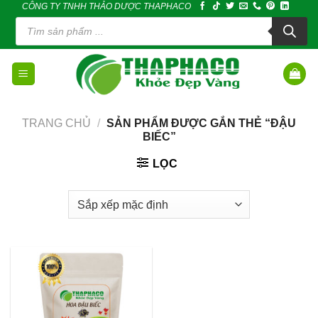
CÔNG TY TNHH THẢO DƯỢC THAPHACO
Skip
Tìm
to
kiếm
sản
content
phẩm
TRANG CHỦ
/
SẢN PHẨM ĐƯỢC GẮN THẺ “ĐẬU
BIẾC”
LỌC