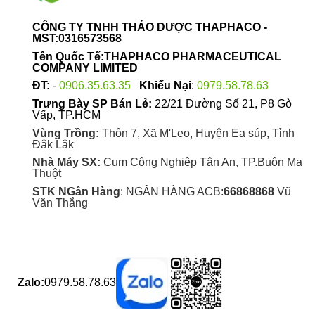
thể
được
CÔNG TY TNHH THẢO DƯỢC THAPHACO -
chọn
MST:0316573568
trên
Tên Quốc Tế:THAPHACO PHARMACEUTICAL
trang
COMPANY LIMITED
sản
ĐT:
-
0906.35.63.35
Khiếu Nại
:
0979.58.78.63
phẩm
Trưng Bày SP Bán Lẻ:
22/21 Đường Số 21, P8 Gò
Vấp, TP.HCM
Vùng Trồng:
Thôn 7, Xã M'Leo, Huyện Ea súp, Tỉnh
Đắk Lắk
Nhà Máy SX:
Cụm Công Nghiệp Tân An, TP.Buôn Ma
Thuột
STK NGân Hàng
: NGÂN HÀNG ACB:
66868868
Vũ
Văn Thắng
Zalo:
0979.58.78.63