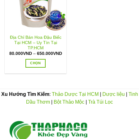
Địa Chỉ Bán Hoa Đậu Biếc
Tại HCM – Uy Tín Tại
TP.HCM
Khoảng
80.000
VND
–
650.000
VND
giá:
từ
CHỌN
80.000VND
đến
Sản
650.000VND
phẩm
này
có
Xu Hướng Tìm Kiếm
:
Thảo Dược Tại HCM
|
Dược liệu
|
Tinh
nhiều
Dầu Thơm
|
Bột Thảo Mộc
|
Trà Túi Lọc
biến
thể.
Các
tùy
chọn
có