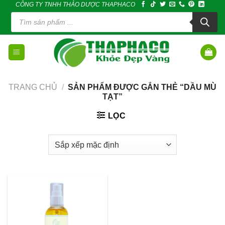
CÔNG TY TNHH THẢO DƯỢC THAPHACO
Skip
Tìm
to
kiếm
sản
content
phẩm
TRANG CHỦ
/
SẢN PHẨM ĐƯỢC GẮN THẺ “DẦU MÙ
TẠT”
LỌC