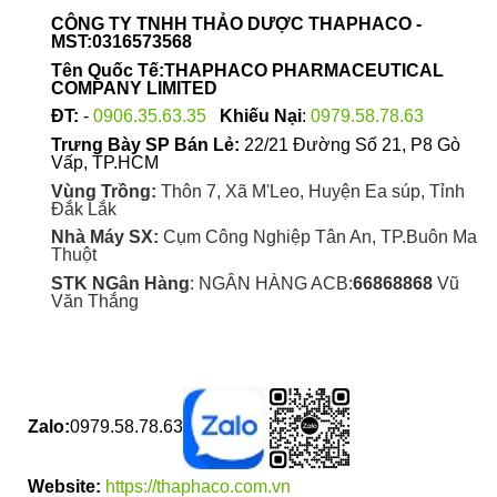
CÔNG TY TNHH THẢO DƯỢC THAPHACO -
MST:0316573568
Tên Quốc Tế:THAPHACO PHARMACEUTICAL
COMPANY LIMITED
ĐT:
-
0906.35.63.35
Khiếu Nại
:
0979.58.78.63
Trưng Bày SP Bán Lẻ:
22/21 Đường Số 21, P8 Gò
Vấp, TP.HCM
Vùng Trồng:
Thôn 7, Xã M'Leo, Huyện Ea súp, Tỉnh
Đắk Lắk
Nhà Máy SX:
Cụm Công Nghiệp Tân An, TP.Buôn Ma
Thuột
STK NGân Hàng
: NGÂN HÀNG ACB:
66868868
Vũ
Văn Thắng
Zalo:
0979.58.78.63
Website:
https://thaphaco.com.vn