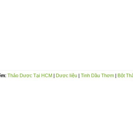
ếm
:
Thảo Dược Tại HCM
|
Dược liệu
|
Tinh Dầu Thơm
|
Bột Th
VỀ CHÚNG TÔI
Giới thiệu
PHACO -
MST:0316573568
Triết lý kinh doanh
MACEUTICAL COMPANY
Tầm nhìn chiến lượng
9.58.78.63