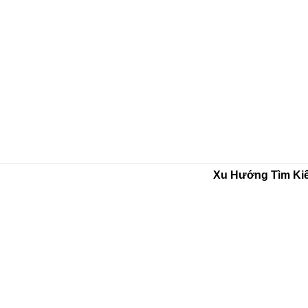
Xu Hướng Tìm Ki
CÔNG TY TNHH THẢO DƯỢC THA
Tên Quốc Tế:THAPHACO PHAR
LIMITED
ĐT:
-
0906.35.63.35
Khiếu Nại
:
097