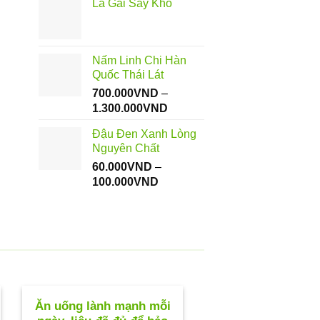
Lá Gai Sấy Khô
từ
112.000VND
đến
550.000VND
Nấm Linh Chi Hàn
Quốc Thái Lát
700.000
VND
–
Khoảng
1.300.000
VND
giá:
Đậu Đen Xanh Lòng
từ
Nguyên Chất
700.000VND
60.000
VND
–
đến
Khoảng
100.000
VND
1.300.000VND
giá:
từ
60.000VND
đến
100.000VND
Ăn uống lành mạnh mỗi