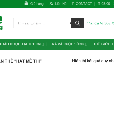
Giỏ hàng
Liên Hệ
CONTACT
08:00 - 
Tìm
kiếm
"Tất Cả Vì Sức 
sản
phẩm
THẢO DƯỢC TẠI TP.HCM
TRÀ VÀ CUỘC SỐNG
THẾ GIỚI 
Hiển thị kết quả duy nh
 THẺ “HẠT MÊ THI”