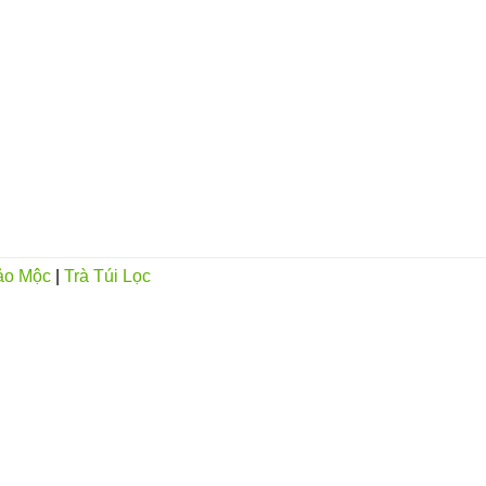
ảo Mộc
|
Trà Túi Lọc
CHÍNH SÁCH
Hướng dẫn mua hàng
Hướng dẫn thanh toán
Chính sách vận chuyển