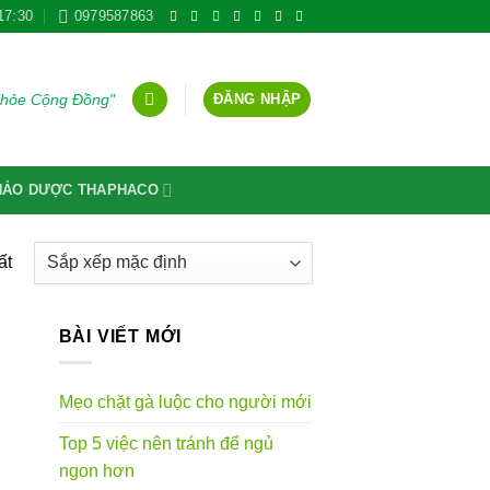
17:30
0979587863
ĐĂNG NHẬP
Khỏe Cộng Đồng"
THẢO DƯỢC THAPHACO
ất
BÀI VIẾT MỚI
Mẹo chặt gà luộc cho người mới
Top 5 việc nên tránh để ngủ
ngon hơn