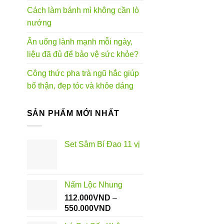
Cách làm bánh mì không cần lò
nướng
Ăn uống lành mạnh mỗi ngày,
liệu đã đủ để bảo vệ sức khỏe?
Công thức pha trà ngũ hắc giúp
bổ thận, đẹp tóc và khỏe dáng
SẢN PHẨM MỚI NHẤT
Set Sâm Bí Đao 11 vị
Nấm Lộc Nhung
112.000
VND
–
Khoảng
550.000
VND
giá: