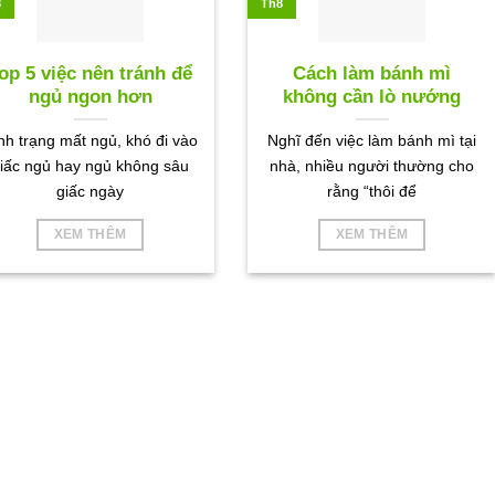
8
Th8
op 5 việc nên tránh để
Cách làm bánh mì
ngủ ngon hơn
không cần lò nướng
nh trạng mất ngủ, khó đi vào
Nghĩ đến việc làm bánh mì tại
iấc ngủ hay ngủ không sâu
nhà, nhiều người thường cho
giấc ngày
rằng “thôi để
XEM THÊM
XEM THÊM
 THAPHACO