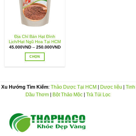
Địa Chỉ Bán Hạt Đình
Lịch/Hạt Ngũ Hoa Tại HCM
Khoảng
45.000
VND
–
250.000
VND
giá:
từ
CHỌN
45.000VND
đến
Sản
250.000VND
phẩm
này
có
Xu Hướng Tìm Kiếm
:
Thảo Dược Tại HCM
|
Dược liệu
|
Tinh
nhiều
Dầu Thơm
|
Bột Thảo Mộc
|
Trà Túi Lọc
biến
thể.
Các
tùy
chọn
có
thể