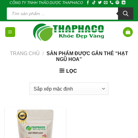
CÔNG TY TNHH THẢO DƯỢC THAPHACO
Skip
Tìm
to
kiếm
sản
content
phẩm
TRANG CHỦ
/
SẢN PHẨM ĐƯỢC GẮN THẺ “HẠT
NGŨ HOA”
LỌC