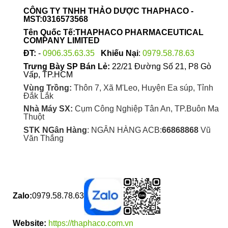
được
CÔNG TY TNHH THẢO DƯỢC THAPHACO -
chọn
MST:0316573568
trên
Tên Quốc Tế:THAPHACO PHARMACEUTICAL
trang
COMPANY LIMITED
sản
ĐT:
-
0906.35.63.35
Khiếu Nại
:
0979.58.78.63
phẩm
Trưng Bày SP Bán Lẻ:
22/21 Đường Số 21, P8 Gò
Vấp, TP.HCM
Vùng Trồng:
Thôn 7, Xã M'Leo, Huyện Ea súp, Tỉnh
Đắk Lắk
Nhà Máy SX:
Cụm Công Nghiệp Tân An, TP.Buôn Ma
Thuột
STK NGân Hàng
: NGÂN HÀNG ACB:
66868868
Vũ
Văn Thắng
Zalo:
0979.58.78.63
Website:
https://thaphaco.com.vn