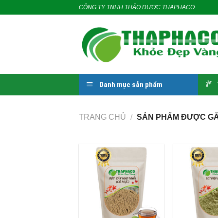
Skip
CÔNG TY TNHH THẢO DƯỢC THAPHACO
to
content
Danh mục sản phẩm
TRANG CHỦ
/
SẢN PHẨM ĐƯỢC GẮ