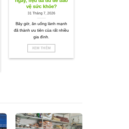
ngày, liệu đã đủ để bảo
vệ sức khỏe?
31 Tháng 7, 2026
Bây giờ, ăn uống lành mạnh
đã thành ưu tiên của rất nhiều
gia đình.
XEM THÊM