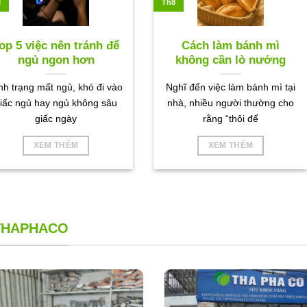
8
Th8
op 5 việc nên tránh để
Cách làm bánh mì
ngủ ngon hơn
không cần lò nướng
nh trạng mất ngủ, khó đi vào
Nghĩ đến việc làm bánh mì tại
iấc ngủ hay ngủ không sâu
nhà, nhiều người thường cho
giấc ngày
rằng “thôi để
XEM THÊM
XEM THÊM
 THAPHACO