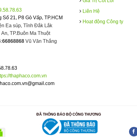
Giá Trị Cốt Lõi
9.58.78.63
Liên Hệ
 Số 21, P8 Gò Vấp, TP.HCM
Hoạt động Công ty
ện Ea súp, Tỉnh Đắk Lắk
An, TP.Buôn Ma Thuột
:
66868868
Vũ Văn Thắng
58.78.63
ttps://thaphaco.com.vn
haco.com.vn@gmail.com
ĐÃ THÔNG BÁO BỘ CÔNG THƯƠNG