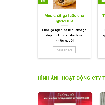
Th8
Th
Mẹo chặt gà luộc cho
T
người mới
Luộc gà ngon đã khó, chặt gà
Tì
đẹp đôi khi còn khó hơn.
g
Nhiều người
XEM THÊM
HÌNH ẢNH HOẠT ĐỘNG CTY