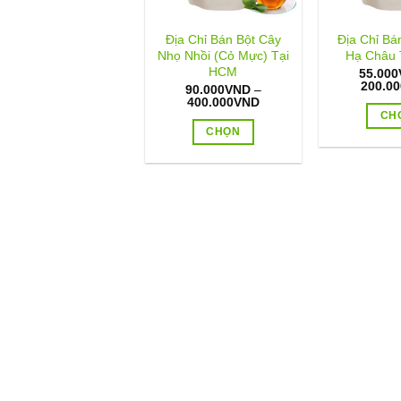
Địa Chỉ Bán Bột Cây
Địa Chỉ Bá
Nhọ Nhồi (Cỏ Mực) Tại
Hạ Châu 
HCM
55.000
200.00
90.000
VND
–
Khoảng
400.000
VND
giá:
CH
từ
CHỌN
90.000VND
đến
Sản
400.000VND
phẩm
này
có
nhiều
biến
thể.
Các
tùy
chọn
có
thể
được