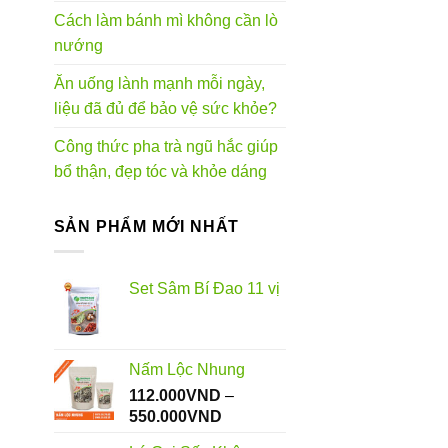
Cách làm bánh mì không cần lò
nướng
Ăn uống lành mạnh mỗi ngày,
liệu đã đủ để bảo vệ sức khỏe?
Công thức pha trà ngũ hắc giúp
bổ thận, đẹp tóc và khỏe dáng
SẢN PHẨM MỚI NHẤT
Set Sâm Bí Đao 11 vị
Nấm Lộc Nhung
112.000
VND
–
Khoảng
550.000
VND
giá: