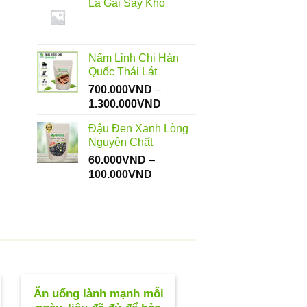
Lá Gai Sấy Khô
từ
112.000VND
đến
550.000VND
Nấm Linh Chi Hàn
Quốc Thái Lát
700.000
VND
–
Khoảng
1.300.000
VND
giá:
Đậu Đen Xanh Lòng
từ
Nguyên Chất
700.000VND
60.000
VND
–
đến
Khoảng
100.000
VND
1.300.000VND
giá:
từ
60.000VND
đến
100.000VND
Ăn uống lành mạnh mỗi