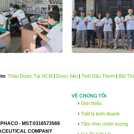
ếm
:
Thảo Dược Tại HCM
|
Dược liệu
|
Tinh Dầu Thơm
|
Bột Th
VỀ CHÚNG TÔI
Giới thiệu
Triết lý kinh doanh
PHACO -
MST:0316573568
Tầm nhìn chiến lượng
MACEUTICAL COMPANY