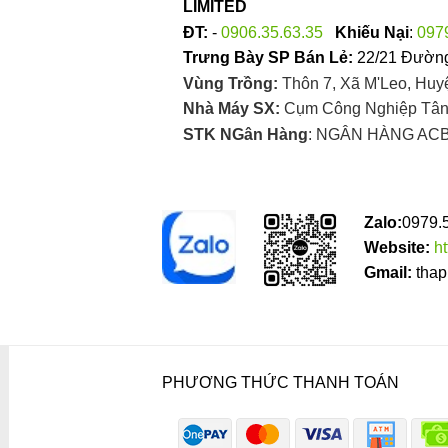
LIMITED
ĐT:
-
0906.35.63.35
Khiếu Nại
:
097
Trưng Bày SP Bán Lẻ:
22/21 Đường
Vùng Trồng:
Thôn 7, Xã M'Leo, Huy
Nhà Máy SX:
Cụm Công Nghiệp Tân 
STK NGân Hàng
: NGÂN HÀNG ACB
Zalo:
0979.
Website:
h
Gmail:
thap
PHƯƠNG THỨC THANH TOÁN