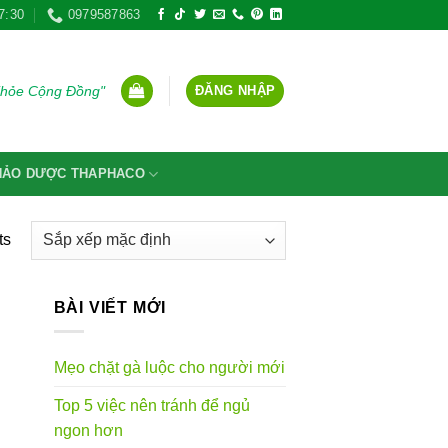
7:30
0979587863
ĐĂNG NHẬP
Khỏe Cộng Đồng"
THẢO DƯỢC THAPHACO
ts
BÀI VIẾT MỚI
Mẹo chặt gà luộc cho người mới
Top 5 việc nên tránh để ngủ
ngon hơn