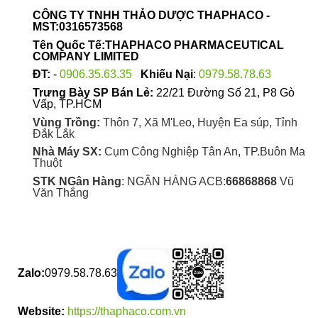
được
CÔNG TY TNHH THẢO DƯỢC THAPHACO -
chọn
MST:0316573568
trên
Tên Quốc Tế:THAPHACO PHARMACEUTICAL
trang
COMPANY LIMITED
sản
ĐT:
-
0906.35.63.35
Khiếu Nại
:
0979.58.78.63
phẩm
Trưng Bày SP Bán Lẻ:
22/21 Đường Số 21, P8 Gò
Vấp, TP.HCM
Vùng Trồng:
Thôn 7, Xã M'Leo, Huyện Ea súp, Tỉnh
Đắk Lắk
Nhà Máy SX:
Cụm Công Nghiệp Tân An, TP.Buôn Ma
Thuột
STK NGân Hàng
: NGÂN HÀNG ACB:
66868868
Vũ
Văn Thắng
Zalo:
0979.58.78.63
Website:
https://thaphaco.com.vn