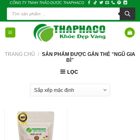
CÔNG TY TNHH THẢO DƯỢC THAPHACO
Skip
Tìm
to
kiếm
sản
content
phẩm
TRANG CHỦ
/
SẢN PHẨM ĐƯỢC GẮN THẺ “NGŨ GIA
BÌ”
LỌC