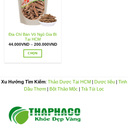
Địa Chỉ Bán Vỏ Ngũ Gia Bì
Tại HCM
Khoảng
44.000
VND
–
200.000
VND
giá:
từ
CHỌN
44.000VND
đến
Sản
200.000VND
phẩm
này
có
Xu Hướng Tìm Kiếm
:
Thảo Dược Tại HCM
|
Dược liệu
|
Tinh
nhiều
Dầu Thơm
|
Bột Thảo Mộc
|
Trà Túi Lọc
biến
thể.
Các
tùy
chọn
có
thể