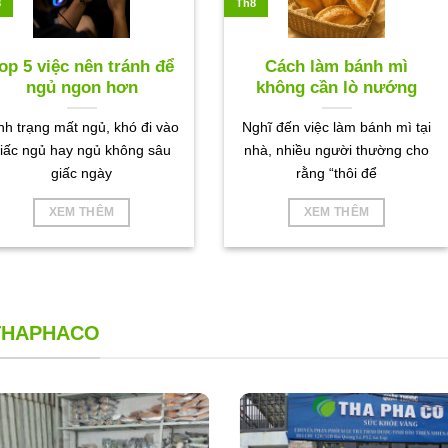
8
Th8
op 5 việc nên tránh để
Cách làm bánh mì
ngủ ngon hơn
không cần lò nướng
nh trạng mất ngủ, khó đi vào
Nghĩ đến việc làm bánh mì tại
iấc ngủ hay ngủ không sâu
nhà, nhiều người thường cho
giấc ngày
rằng “thôi để
XEM THÊM
XEM THÊM
 THAPHACO