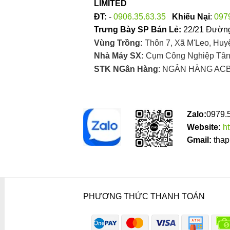
LIMITED
ĐT:
-
0906.35.63.35
Khiếu Nại
:
097
Trưng Bày SP Bán Lẻ:
22/21 Đường
Vùng Trồng:
Thôn 7, Xã M'Leo, Huy
Nhà Máy SX:
Cụm Công Nghiệp Tân 
STK NGân Hàng
: NGÂN HÀNG ACB
Zalo:
0979.
Website:
h
Gmail:
thap
PHƯƠNG THỨC THANH TOÁN