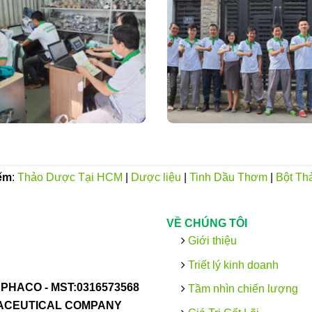
ếm
:
Thảo Dược Tại HCM
|
Dược liệu
|
Tinh Dầu Thơm
|
Bột Th
VỀ CHÚNG TÔI
Giới thiệu
Triết lý kinh doanh
PHACO -
MST:0316573568
Tầm nhìn chiến lượng
MACEUTICAL COMPANY