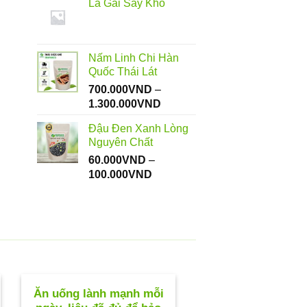
Lá Gai Sấy Khô
từ
112.000VND
đến
550.000VND
Nấm Linh Chi Hàn
Quốc Thái Lát
700.000
VND
–
Khoảng
1.300.000
VND
giá:
Đậu Đen Xanh Lòng
từ
Nguyên Chất
700.000VND
60.000
VND
–
đến
Khoảng
100.000
VND
1.300.000VND
giá:
từ
60.000VND
đến
100.000VND
Ăn uống lành mạnh mỗi