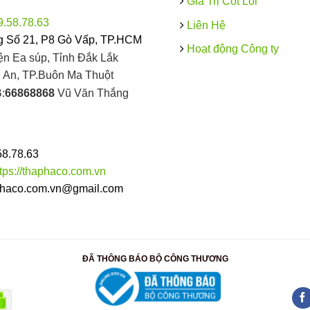
Giá Trị Cốt Lõi
9.58.78.63
Liên Hệ
 Số 21, P8 Gò Vấp, TP.HCM
Hoạt động Công ty
ện Ea súp, Tỉnh Đắk Lắk
An, TP.Buôn Ma Thuột
:
66868868
Vũ Văn Thắng
58.78.63
ttps://thaphaco.com.vn
haco.com.vn@gmail.com
ĐÃ THÔNG BÁO BỘ CÔNG THƯƠNG