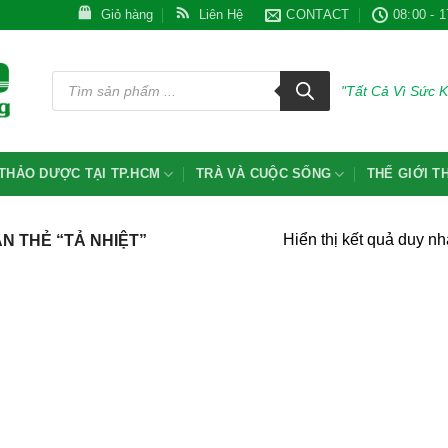
Giỏ hàng
Liên Hệ
CONTACT
08:00 - 1
Tìm
kiếm
"Tất Cả Vì Sức 
sản
phẩm
THẢO DƯỢC TẠI TP.HCM
TRÀ VÀ CUỘC SỐNG
THẾ GIỚI 
Hiển thị kết quả duy nh
 THẺ “TẢ NHIỆT”