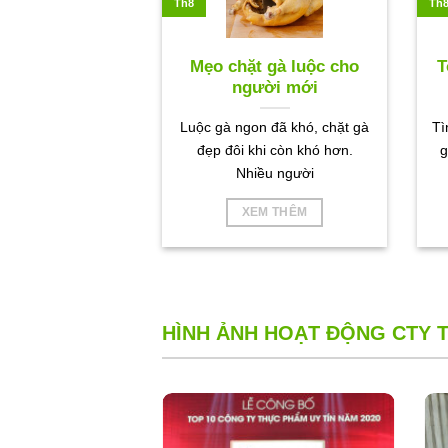
Th8
Th
Mẹo chặt gà luộc cho
T
người mới
Luộc gà ngon đã khó, chặt gà
Tì
đẹp đôi khi còn khó hơn.
g
Nhiều người
XEM THÊM
HÌNH ẢNH HOẠT ĐỘNG CTY