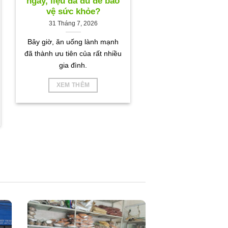
ngày, liệu đã đủ để bảo
vệ sức khỏe?
31 Tháng 7, 2026
Bây giờ, ăn uống lành mạnh
đã thành ưu tiên của rất nhiều
gia đình.
XEM THÊM