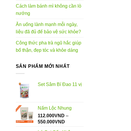
Cách làm bánh mì không cần lò
nướng
Ăn uống lành mạnh mỗi ngày,
liệu đã đủ để bảo vệ sức khỏe?
Công thức pha trà ngũ hắc giúp
bổ thận, đẹp tóc và khỏe dáng
SẢN PHẨM MỚI NHẤT
Set Sâm Bí Đao 11 vị
Nấm Lộc Nhung
112.000
VND
–
Khoảng
550.000
VND
giá: