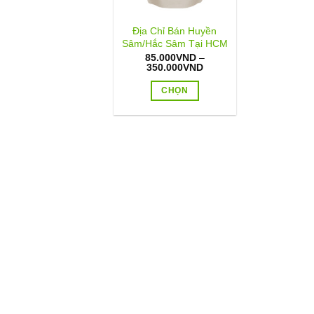
Địa Chỉ Bán Huyền
Sâm/Hắc Sâm Tại HCM
85.000
VND
–
Khoảng
350.000
VND
giá:
từ
CHỌN
85.000VND
đến
Sản
350.000VND
phẩm
này
có
nhiều
biến
thể.
Các
tùy
chọn
có
thể
được