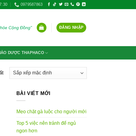
7:30
0979587863
ĐĂNG NHẬP
Khỏe Cộng Đồng"
THẢO DƯỢC THAPHACO
ất
BÀI VIẾT MỚI
Mẹo chặt gà luộc cho người mới
Top 5 việc nên tránh để ngủ
ngon hơn