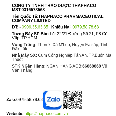
được
CÔNG TY TNHH THẢO DƯỢC THAPHACO -
chọn
MST:0316573568
trên
Tên Quốc Tế:THAPHACO PHARMACEUTICAL
trang
COMPANY LIMITED
sản
ĐT:
-
0906.35.63.35
Khiếu Nại
:
0979.58.78.63
phẩm
Trưng Bày SP Bán Lẻ:
22/21 Đường Số 21, P8 Gò
Vấp, TP.HCM
Vùng Trồng:
Thôn 7, Xã M'Leo, Huyện Ea súp, Tỉnh
Đắk Lắk
Nhà Máy SX:
Cụm Công Nghiệp Tân An, TP.Buôn Ma
Thuột
STK NGân Hàng
: NGÂN HÀNG ACB:
66868868
Vũ
Văn Thắng
Zalo:
0979.58.78.63
Website:
https://thaphaco.com.vn