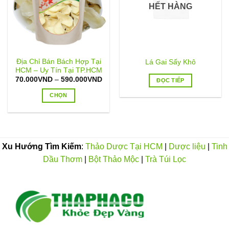
HẾT HÀNG
Địa Chỉ Bán Bách Hợp Tại
Lá Gai Sấy Khô
HCM – Uy Tín Tại TP.HCM
Khoảng
70.000
VND
–
590.000
VND
ĐỌC TIẾP
giá:
từ
CHỌN
70.000VND
đến
Sản
590.000VND
phẩm
này
có
Xu Hướng Tìm Kiếm
:
Thảo Dược Tại HCM
|
Dược liệu
|
Tinh
nhiều
Dầu Thơm
|
Bột Thảo Mộc
|
Trà Túi Lọc
biến
thể.
Các
tùy
chọn
có
thể