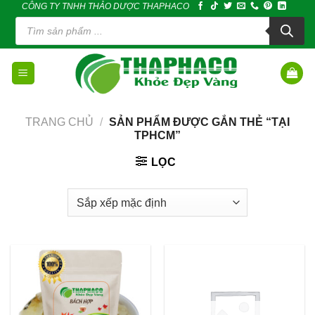
CÔNG TY TNHH THẢO DƯỢC THAPHACO
Skip
Tìm
to
kiếm
sản
content
phẩm
TRANG CHỦ
/
SẢN PHẨM ĐƯỢC GẮN THẺ “TẠI
TPHCM”
LỌC