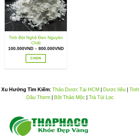
Tinh Bột Nghệ Đen Nguyên
Chất
Khoảng
100.000
VND
–
800.000
VND
giá:
từ
CHỌN
100.000VND
đến
Sản
800.000VND
phẩm
này
có
Xu Hướng Tìm Kiếm
:
Thảo Dược Tại HCM
|
Dược liệu
|
Tinh
nhiều
Dầu Thơm
|
Bột Thảo Mộc
|
Trà Túi Lọc
biến
thể.
Các
tùy
chọn
có
thể