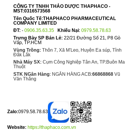
được
CÔNG TY TNHH THẢO DƯỢC THAPHACO -
chọn
MST:0316573568
trên
Tên Quốc Tế:THAPHACO PHARMACEUTICAL
trang
COMPANY LIMITED
sản
ĐT:
-
0906.35.63.35
Khiếu Nại
:
0979.58.78.63
phẩm
Trưng Bày SP Bán Lẻ:
22/21 Đường Số 21, P8 Gò
Vấp, TP.HCM
Vùng Trồng:
Thôn 7, Xã M'Leo, Huyện Ea súp, Tỉnh
Đắk Lắk
Nhà Máy SX:
Cụm Công Nghiệp Tân An, TP.Buôn Ma
Thuột
STK NGân Hàng
: NGÂN HÀNG ACB:
66868868
Vũ
Văn Thắng
Zalo:
0979.58.78.63
Website:
https://thaphaco.com.vn