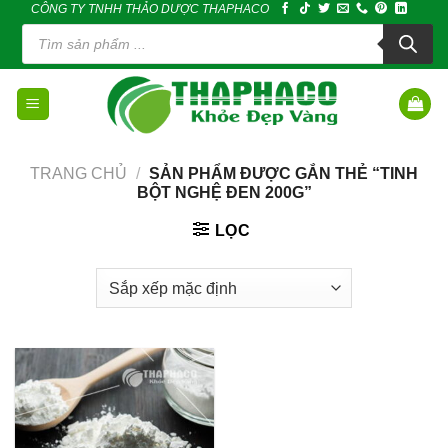
CÔNG TY TNHH THẢO DƯỢC THAPHACO
Skip
Tìm
to
kiếm
sản
content
phẩm
TRANG CHỦ
/
SẢN PHẨM ĐƯỢC GẮN THẺ “TINH
BỘT NGHỆ ĐEN 200G”
LỌC