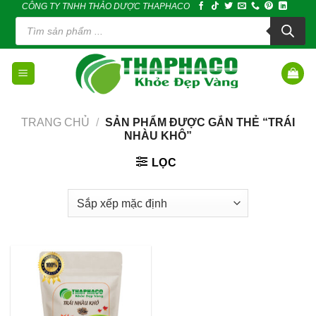
CÔNG TY TNHH THẢO DƯỢC THAPHACO
Skip
Tìm
to
kiếm
sản
content
phẩm
TRANG CHỦ
/
SẢN PHẨM ĐƯỢC GẮN THẺ “TRÁI
NHÀU KHÔ”
LỌC