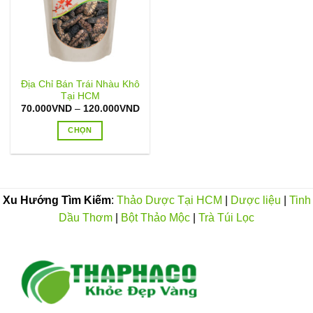
Địa Chỉ Bán Trái Nhàu Khô
Tại HCM
Khoảng
70.000
VND
–
120.000
VND
giá:
từ
CHỌN
70.000VND
đến
Sản
120.000VND
phẩm
này
có
Xu Hướng Tìm Kiếm
:
Thảo Dược Tại HCM
|
Dược liệu
|
Tinh
nhiều
Dầu Thơm
|
Bột Thảo Mộc
|
Trà Túi Lọc
biến
thể.
Các
tùy
chọn
có
thể