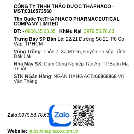
được
CÔNG TY TNHH THẢO DƯỢC THAPHACO -
chọn
MST:0316573568
trên
Tên Quốc Tế:THAPHACO PHARMACEUTICAL
trang
COMPANY LIMITED
sản
ĐT:
-
0906.35.63.35
Khiếu Nại
:
0979.58.78.63
phẩm
Trưng Bày SP Bán Lẻ:
22/21 Đường Số 21, P8 Gò
Vấp, TP.HCM
Vùng Trồng:
Thôn 7, Xã M'Leo, Huyện Ea súp, Tỉnh
Đắk Lắk
Nhà Máy SX:
Cụm Công Nghiệp Tân An, TP.Buôn Ma
Thuột
STK NGân Hàng
: NGÂN HÀNG ACB:
66868868
Vũ
Văn Thắng
Zalo:
0979.58.78.63
Website:
https://thaphaco.com.vn