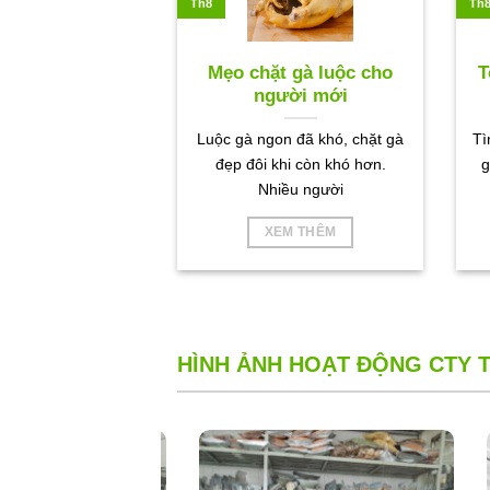
Th8
Th
Mẹo chặt gà luộc cho
T
người mới
Luộc gà ngon đã khó, chặt gà
Tì
đẹp đôi khi còn khó hơn.
g
Nhiều người
XEM THÊM
HÌNH ẢNH HOẠT ĐỘNG CTY