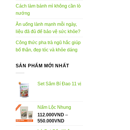
Cách làm bánh mì không cần lò
nướng
Ăn uống lành mạnh mỗi ngày,
liệu đã đủ để bảo vệ sức khỏe?
Công thức pha trà ngũ hắc giúp
bổ thận, đẹp tóc và khỏe dáng
SẢN PHẨM MỚI NHẤT
Set Sâm Bí Đao 11 vị
Nấm Lộc Nhung
112.000
VND
–
Khoảng
550.000
VND
giá: