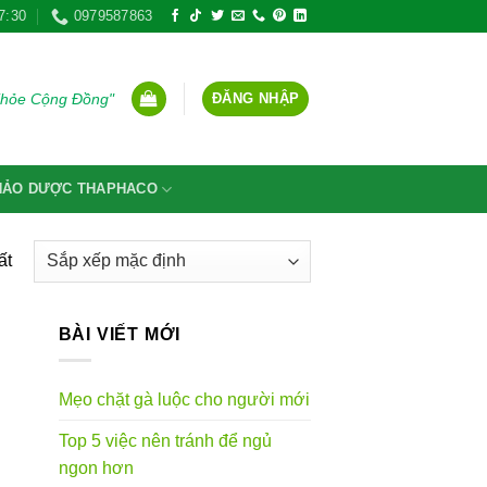
7:30
0979587863
ĐĂNG NHẬP
Khỏe Cộng Đồng"
THẢO DƯỢC THAPHACO
ất
BÀI VIẾT MỚI
Mẹo chặt gà luộc cho người mới
Top 5 việc nên tránh để ngủ
ngon hơn