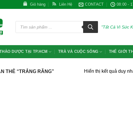
Giỏ hàng
Liên Hệ
CONTACT
08:00 - 1
Tìm
kiếm
"Tất Cả Vì Sức 
sản
phẩm
THẢO DƯỢC TẠI TP.HCM
TRÀ VÀ CUỘC SỐNG
THẾ GIỚI 
Hiển thị kết quả duy nh
N THẺ “TRẮNG RĂNG”