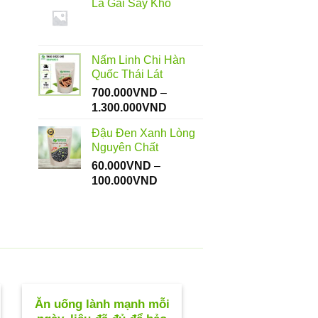
Lá Gai Sấy Khô
từ
112.000VND
đến
550.000VND
Nấm Linh Chi Hàn
Quốc Thái Lát
700.000
VND
–
Khoảng
1.300.000
VND
giá:
Đậu Đen Xanh Lòng
từ
Nguyên Chất
700.000VND
60.000
VND
–
đến
Khoảng
100.000
VND
1.300.000VND
giá:
từ
60.000VND
đến
100.000VND
Ăn uống lành mạnh mỗi