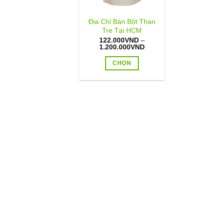
Địa Chỉ Bán Bột Than
Tre Tại HCM
122.000
VND
–
Khoảng
1.200.000
VND
giá:
từ
CHỌN
122.000VND
đến
Sản
1.200.000VND
phẩm
này
có
nhiều
biến
thể.
Các
tùy
chọn
có
thể
được