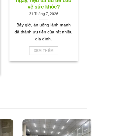
ngày, liệu đã đủ để bảo
vệ sức khỏe?
31 Tháng 7, 2026
Bây giờ, ăn uống lành mạnh
đã thành ưu tiên của rất nhiều
gia đình.
XEM THÊM