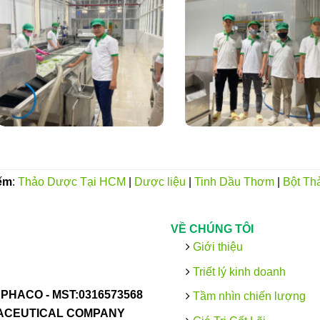
ếm
:
Thảo Dược Tại HCM
|
Dược liệu
|
Tinh Dầu Thơm
|
Bột Th
VỀ CHÚNG TÔI
Giới thiệu
Triết lý kinh doanh
PHACO -
MST:0316573568
Tầm nhìn chiến lượng
MACEUTICAL COMPANY