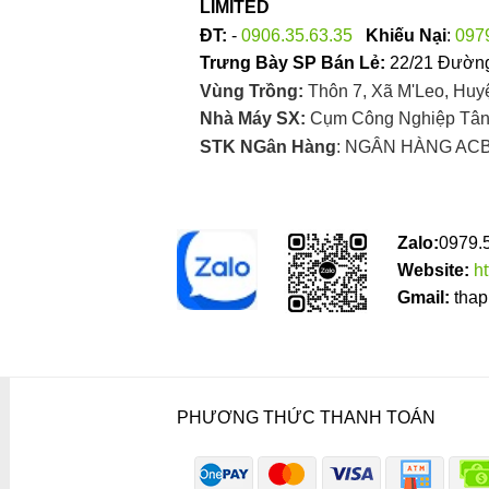
LIMITED
ĐT:
-
0906.35.63.35
Khiếu Nại
:
097
Trưng Bày SP Bán Lẻ:
22/21 Đường
Vùng Trồng:
Thôn 7, Xã M'Leo, Huy
Nhà Máy SX:
Cụm Công Nghiệp Tân 
STK NGân Hàng
: NGÂN HÀNG ACB
Zalo:
0979.
Website:
h
Gmail:
thap
PHƯƠNG THỨC THANH TOÁN