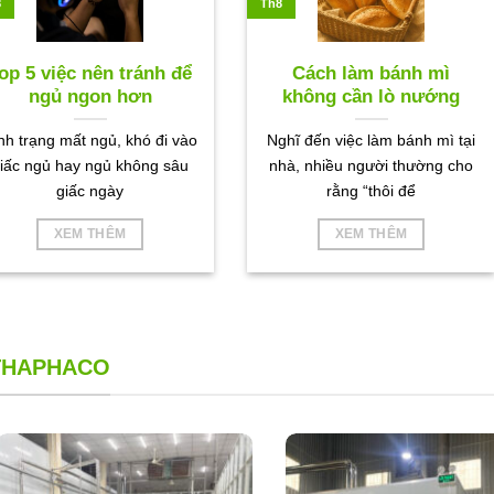
8
Th8
op 5 việc nên tránh để
Cách làm bánh mì
ngủ ngon hơn
không cần lò nướng
nh trạng mất ngủ, khó đi vào
Nghĩ đến việc làm bánh mì tại
iấc ngủ hay ngủ không sâu
nhà, nhiều người thường cho
giấc ngày
rằng “thôi để
XEM THÊM
XEM THÊM
 THAPHACO