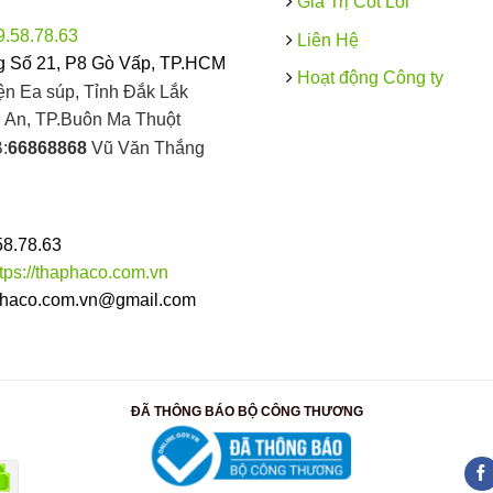
Giá Trị Cốt Lõi
9.58.78.63
Liên Hệ
 Số 21, P8 Gò Vấp, TP.HCM
Hoạt động Công ty
ện Ea súp, Tỉnh Đắk Lắk
An, TP.Buôn Ma Thuột
:
66868868
Vũ Văn Thắng
58.78.63
ttps://thaphaco.com.vn
haco.com.vn@gmail.com
ĐÃ THÔNG BÁO BỘ CÔNG THƯƠNG