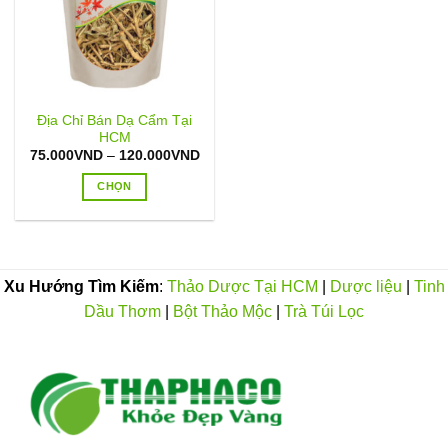
Địa Chỉ Bán Dạ Cẩm Tại
HCM
Khoảng
75.000
VND
–
120.000
VND
giá:
từ
CHỌN
75.000VND
đến
Sản
120.000VND
phẩm
này
có
Xu Hướng Tìm Kiếm
:
Thảo Dược Tại HCM
|
Dược liệu
|
Tinh
nhiều
Dầu Thơm
|
Bột Thảo Mộc
|
Trà Túi Lọc
biến
thể.
Các
tùy
chọn
có
thể