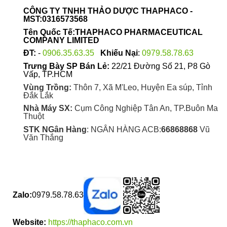
được
CÔNG TY TNHH THẢO DƯỢC THAPHACO -
chọn
MST:0316573568
trên
Tên Quốc Tế:THAPHACO PHARMACEUTICAL
trang
COMPANY LIMITED
sản
ĐT:
-
0906.35.63.35
Khiếu Nại
:
0979.58.78.63
phẩm
Trưng Bày SP Bán Lẻ:
22/21 Đường Số 21, P8 Gò
Vấp, TP.HCM
Vùng Trồng:
Thôn 7, Xã M'Leo, Huyện Ea súp, Tỉnh
Đắk Lắk
Nhà Máy SX:
Cụm Công Nghiệp Tân An, TP.Buôn Ma
Thuột
STK NGân Hàng
: NGÂN HÀNG ACB:
66868868
Vũ
Văn Thắng
Zalo:
0979.58.78.63
Website:
https://thaphaco.com.vn