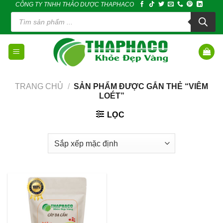
CÔNG TY TNHH THẢO DƯỢC THAPHACO
Skip
Tìm
to
kiếm
sản
content
phẩm
TRANG CHỦ
/
SẢN PHẨM ĐƯỢC GẮN THẺ “VIÊM
LOÉT”
LỌC