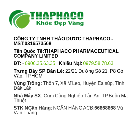
CÔNG TY TNHH THẢO DƯỢC THAPHACO -
MST:0316573568
Tên Quốc Tế:THAPHACO PHARMACEUTICAL
COMPANY LIMITED
ĐT:
-
0906.35.63.35
Khiếu Nại
:
0979.58.78.63
Trưng Bày SP Bán Lẻ:
22/21 Đường Số 21, P8 Gò
Vấp, TP.HCM
Vùng Trồng:
Thôn 7, Xã M'Leo, Huyện Ea súp, Tỉnh
Đắk Lắk
Nhà Máy SX:
Cụm Công Nghiệp Tân An, TP.Buôn Ma
Thuột
STK NGân Hàng
: NGÂN HÀNG ACB:
66868868
Vũ
Văn Thắng