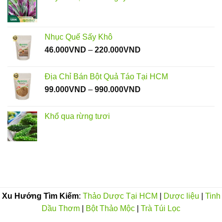
60.000VND
đến
220.000VND
Nhục Quế Sấy Khô
Khoảng
46.000
VND
–
220.000
VND
giá:
từ
Địa Chỉ Bán Bột Quả Táo Tại HCM
46.000VND
Khoảng
99.000
VND
–
990.000
VND
đến
giá:
220.000VND
từ
Khổ qua rừng tươi
99.000VND
đến
990.000VND
Xu Hướng Tìm Kiếm
:
Thảo Dược Tại HCM
|
Dược liệu
|
Tinh
Dầu Thơm
|
Bột Thảo Mộc
|
Trà Túi Lọc