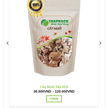
Cây Muối Sấy Khô
Khoảng
36.000
VND
–
120.000
VND
giá:
từ
CHỌN
36.000VND
đến
Sản
120.000VND