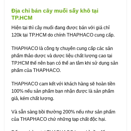
phẩm
này
Địa chỉ bán cây muối sấy khô tại
có
TP.HCM
nhiều
biến
Hiện tại thì cây muối đang được bán với giá chỉ
thể.
120k tại TP.HCM do chính THAPHACO cung cấp.
Các
tùy
THAPHACO là công ty chuyên cung cấp các sản
chọn
phẩm thảo dược và dược liệu chất lượng cao tại
có
TP.HCM thế nên bạn có thể an tâm khi sử dụng sản
thể
được
phẩm của THAPHACO.
chọn
trên
THAPHACO cam kết với khách hàng sẽ hoàn tiền
trang
100% nếu sản phẩm bạn nhận được là sản phẩm
sản
giả, kém chất lượng.
phẩm
Và sẵn sàng bồi thường 200% nếu như sản phẩm
của THAPHACO chứ những tạp chất độc hại.