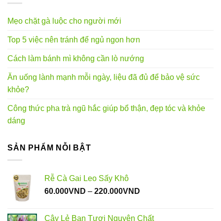
Mẹo chặt gà luộc cho người mới
Top 5 việc nên tránh để ngủ ngon hơn
Cách làm bánh mì không cần lò nướng
Ăn uống lành mạnh mỗi ngày, liệu đã đủ để bảo vệ sức
khỏe?
Công thức pha trà ngũ hắc giúp bổ thận, đẹp tóc và khỏe
dáng
SẢN PHẨM NỖI BẬT
Rễ Cà Gai Leo Sấy Khô
Khoảng
60.000
VND
–
220.000
VND
giá:
từ
Cây Lẻ Bạn Tươi Nguyên Chất