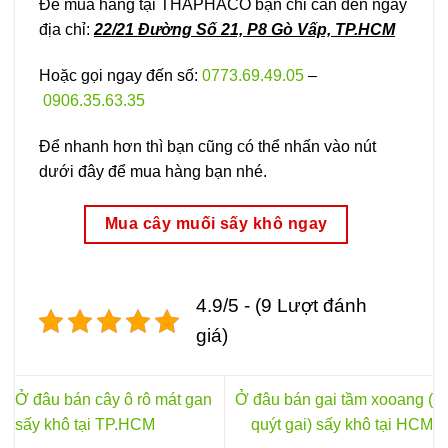
Để mua hàng tại THAPHACO bạn chỉ cần đến ngay
địa chỉ:
22/21 Đường Số 21, P8 Gò Vấp, TP.HCM
Hoặc gọi ngay đến số:
0773.69.49.05
–
0906.35.63.35
Để nhanh hơn thì bạn cũng có thể nhấn vào nút
dưới đây để mua hàng bạn nhé.
Mua cây muối sấy khô ngay
4.9/5 - (9 Lượt đánh
giá)
Ở đâu bán cây ô rô mát gan
Ở đâu bán gai tầm xooang (
sấy khô tại TP.HCM
quýt gai) sấy khô tại HCM