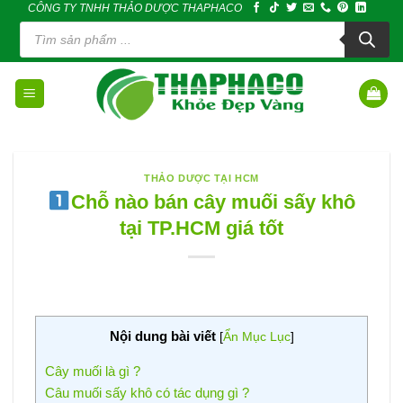
CÔNG TY TNHH THẢO DƯỢC THAPHACO
Skip
Tìm
to
kiếm
sản
content
phẩm
THẢO DƯỢC TẠI HCM
Chỗ nào bán cây muối sấy khô
tại TP.HCM giá tốt
Nội dung bài viết
[
Ẩn Mục Lục
]
Cây muối là gì ?
Câu muối sấy khô có tác dụng gì ?