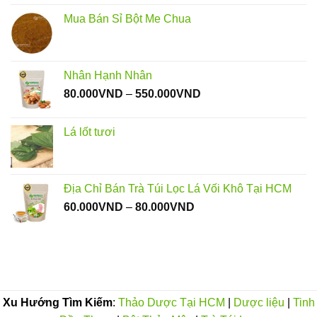
Mua Bán Sỉ Bột Me Chua
Nhân Hạnh Nhân
Khoảng
80.000
VND
–
550.000
VND
giá:
từ
Lá lốt tươi
80.000VND
đến
550.000VND
Địa Chỉ Bán Trà Túi Lọc Lá Vối Khô Tại HCM
Khoảng
60.000
VND
–
80.000
VND
giá:
từ
60.000VND
đến
80.000VND
Xu Hướng Tìm Kiếm
:
Thảo Dược Tại HCM
|
Dược liệu
|
Tinh