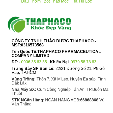
Dầu Thơm
|
Bột Thảo Mộc
|
Trà Túi Lọc
CÔNG TY TNHH THẢO DƯỢC THAPHACO -
MST:0316573568
Tên Quốc Tế:THAPHACO PHARMACEUTICAL
COMPANY LIMITED
ĐT:
-
0906.35.63.35
Khiếu Nại
:
0979.58.78.63
Trưng Bày SP Bán Lẻ:
22/21 Đường Số 21, P8 Gò
Vấp, TP.HCM
Vùng Trồng:
Thôn 7, Xã M'Leo, Huyện Ea súp, Tỉnh
Đắk Lắk
Nhà Máy SX:
Cụm Công Nghiệp Tân An, TP.Buôn Ma
Thuột
STK NGân Hàng
: NGÂN HÀNG ACB:
66868868
Vũ
Văn Thắng