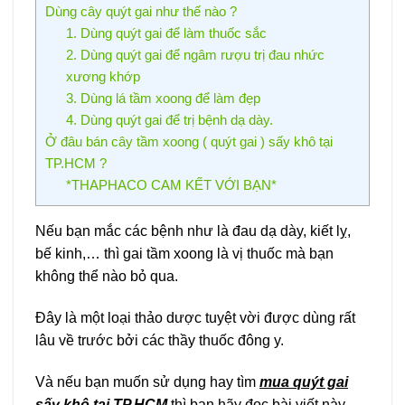
Dùng cây quýt gai như thế nào ?
1. Dùng quýt gai để làm thuốc sắc
2. Dùng quýt gai để ngâm rượu trị đau nhức
xương khớp
3. Dùng lá tầm xoong để làm đẹp
4. Dùng quýt gai để trị bệnh dạ dày.
Ở đâu bán cây tầm xoong ( quýt gai ) sấy khô tại
TP.HCM ?
*THAPHACO CAM KẾT VỚI BẠN*
Nếu bạn mắc các bệnh như là đau dạ dày, kiết lỵ,
bế kinh,… thì gai tầm xoong là vị thuốc mà bạn
không thể nào bỏ qua.
Đây là một loại thảo dược tuyệt vời được dùng rất
lâu về trước bởi các thầy thuốc đông y.
Và nếu bạn muốn sử dụng hay tìm
mua quýt gai
sấy khô tại TP.HCM
thì bạn hãy đọc bài viết này