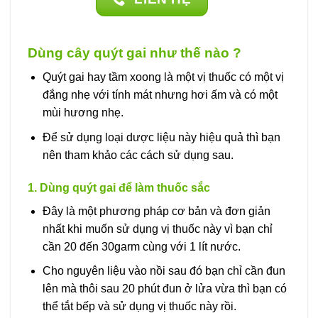
Các
tùy
chọn
Dùng cây quýt gai như thế nào ?
có
thể
Quýt gai hay tầm xoong là một vị thuốc có một vị
được
đắng nhẹ với tính mát nhưng hơi ấm và có một
chọn
mùi hương nhẹ.
trên
trang
Để sử dụng loại dược liệu này hiệu quả thì bạn
sản
nên tham khảo các cách sử dụng sau.
phẩm
1. Dùng quýt gai để làm thuốc sắc
Đây là một phương pháp cơ bản và đơn giản
nhất khi muốn sử dụng vị thuốc này vì bạn chỉ
cần 20 đến 30garm cùng với 1 lít nước.
Cho nguyên liệu vào nồi sau đó bạn chỉ cần đun
lên mà thôi sau 20 phút đun ở lửa vừa thì bạn có
thể tắt bếp và sử dụng vị thuốc này rồi.