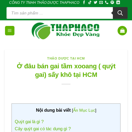
CÔNG TY TNHH THẢO DƯỢC THAPHACO
Skip
Tìm
to
kiếm
sản
content
phẩm
THẢO DƯỢC TẠI HCM
Ở đâu bán gai tầm xooang ( quýt
gai) sấy khô tại HCM
Nội dung bài viết
[
Ẩn Mục Lục
]
Quýt gai là gì ?
Cây quýt gai có tác dụng gì ?