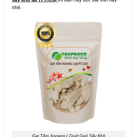
nhé.
Gai Tầm Xooang ( Quýt Gai) Sấy Khô