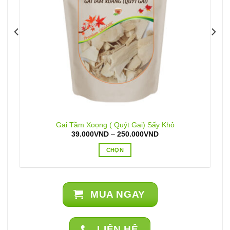
Gai Tầm Xoọng ( Quýt Gai) Sấy Khô
Khoảng
39.000
VND
–
250.000
VND
giá:
từ
CHỌN
39.000VND
đến
Sản
250.000VND
phẩm
này
MUA NGAY
có
nhiều
biến
thể.
LIÊN HỆ