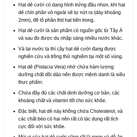
Hạt dẻ cười có dạng hình trứng đầu nhọn, khi hạt
dẻ chín phần vỏ ngoài sẽ tự nứt ra (dày khoảng
2mm), để lộ phần thịt hạt bên trong.
Hạt dẻ cười là sản phẩm có nguồn gốc từ Tây Á
và sau đo được du nhập sáng nhiều nước khác.
Và tại nước ta thì cây hạt dẻ cười đang được
nghiên cứu và trồng thử nghiệm tại một số vùng.
Hạt dẻ (Pistacia Vera) nhờ chứa hàm lượng
dưỡng chất dồi dào nên được mệnh danh là siêu
thực phẩm:
Chứa đầy đủ các chất dinh dưỡng cơ bản, các
khoáng chất và vitamin tốt cho sức khỏe.
Đặc biệt, hạt dẻ này không chứa Cholesterol, và
các chất béo có hại nên rất có tác dụng rất tích
cực đối với sức khỏe.
Mùi vị của hạt dẻ cười cũng rất là ngon và dễ ăn