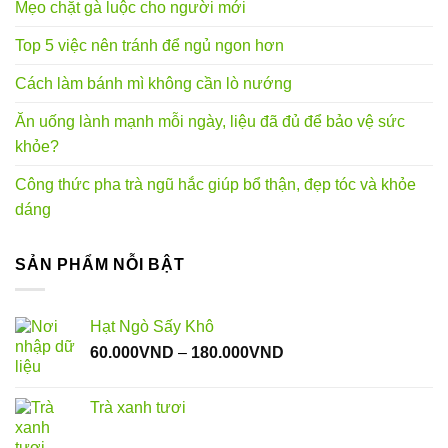
Mẹo chặt gà luộc cho người mới
Top 5 việc nên tránh để ngủ ngon hơn
Cách làm bánh mì không cần lò nướng
Ăn uống lành mạnh mỗi ngày, liệu đã đủ để bảo vệ sức
khỏe?
Công thức pha trà ngũ hắc giúp bổ thận, đẹp tóc và khỏe
dáng
SẢN PHẨM NỖI BẬT
Hạt Ngò Sấy Khô
Khoảng
60.000
VND
–
180.000
VND
giá:
từ
Trà xanh tươi
60.000VND
đến