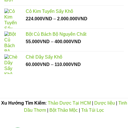
180.000VND
Cỏ Kim Tuyến Sấy Khô
Khoảng
224.000
VND
–
2.000.000
VND
giá:
từ
Bột Củ Bách Bộ Nguyên Chất
224.000VND
Khoảng
55.000
VND
–
400.000
VND
đến
giá:
2.000.000VND
từ
Chè Dây Sấy Khô
55.000VND
Khoảng
60.000
VND
–
110.000
VND
đến
giá:
400.000VND
từ
60.000VND
đến
110.000VND
Xu Hướng Tìm Kiếm
:
Thảo Dược Tại HCM
|
Dược liệu
|
Tinh
Dầu Thơm
|
Bột Thảo Mộc
|
Trà Túi Lọc