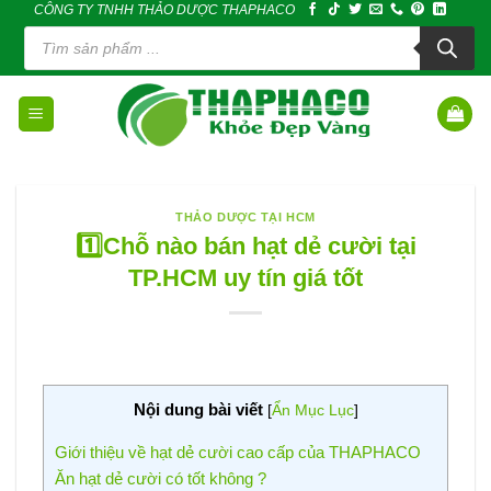
CÔNG TY TNHH THẢO DƯỢC THAPHACO
Skip
Tìm
to
kiếm
sản
content
phẩm
THẢO DƯỢC TẠI HCM
1️⃣Chỗ nào bán hạt dẻ cười tại
TP.HCM uy tín giá tốt
Nội dung bài viết
[
Ẩn Mục Lục
]
Giới thiệu về hạt dẻ cười cao cấp của THAPHACO
Ăn hạt dẻ cười có tốt không ?