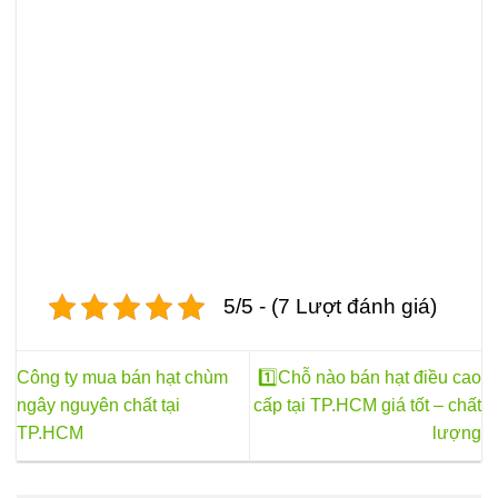
tùy
chọn
có
thể
được
chọn
trên
trang
sản
phẩm
5/5 - (7 Lượt đánh giá)
Công ty mua bán hạt chùm
1️⃣Chỗ nào bán hạt điều cao
ngây nguyên chất tại
cấp tại TP.HCM giá tốt – chất
TP.HCM
lượng