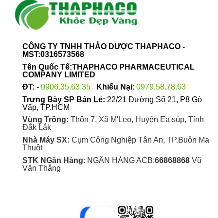
CÔNG TY TNHH THẢO DƯỢC THAPHACO -
MST:0316573568
Tên Quốc Tế:THAPHACO PHARMACEUTICAL
COMPANY LIMITED
ĐT:
-
0906.35.63.35
Khiếu Nại
:
0979.58.78.63
Trưng Bày SP Bán Lẻ:
22/21 Đường Số 21, P8 Gò
Vấp, TP.HCM
Vùng Trồng:
Thôn 7, Xã M'Leo, Huyện Ea súp, Tỉnh
Đắk Lắk
Nhà Máy SX:
Cụm Công Nghiệp Tân An, TP.Buôn Ma
Thuột
STK NGân Hàng
: NGÂN HÀNG ACB:
66868868
Vũ
Văn Thắng