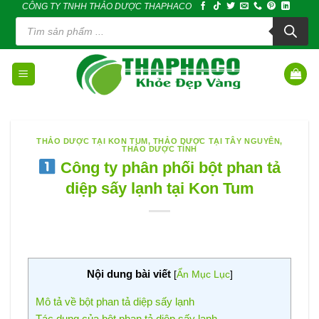
CÔNG TY TNHH THẢO DƯỢC THAPHACO
Skip
Tìm
to
kiếm
sản
content
phẩm
THẢO DƯỢC TẠI KON TUM
,
THẢO DƯỢC TẠI TÂY NGUYÊN
,
THẢO DƯỢC TỈNH
Công ty phân phối bột phan tả
diệp sấy lạnh tại Kon Tum
Nội dung bài viết
[
Ẩn Mục Lục
]
Mô tả về bột phan tả diệp sấy lạnh
Tác dụng của bột phan tả diệp sấy lạnh