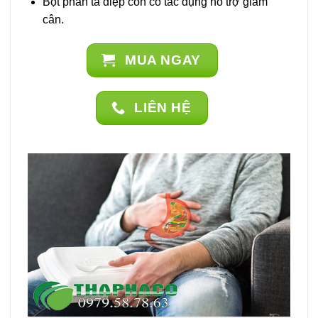
Bột phan tả diệp còn có tác dụng hỗ trợ giảm
cân.
MUA NGAY
LIÊN HỆ