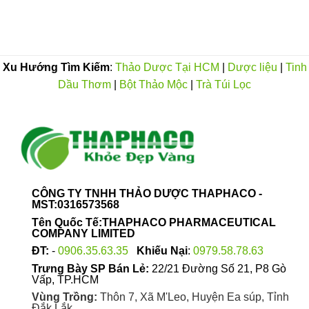
450.000VND
Xu Hướng Tìm Kiếm
:
Thảo Dược Tại HCM
|
Dược liệu
|
Tinh
Dầu Thơm
|
Bột Thảo Mộc
|
Trà Túi Lọc
CÔNG TY TNHH THẢO DƯỢC THAPHACO -
MST:0316573568
Tên Quốc Tế:THAPHACO PHARMACEUTICAL
COMPANY LIMITED
ĐT:
-
0906.35.63.35
Khiếu Nại
:
0979.58.78.63
Trưng Bày SP Bán Lẻ:
22/21 Đường Số 21, P8 Gò
Vấp, TP.HCM
Vùng Trồng:
Thôn 7, Xã M'Leo, Huyện Ea súp, Tỉnh
Đắk Lắk