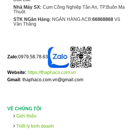
Nhà Máy SX:
Cụm Công Nghiệp Tân An, TP.Buôn Ma
Thuột
STK NGân Hàng
: NGÂN HÀNG ACB:
66868868
Vũ
Văn Thắng
Zalo:
0979.58.78.63
Website:
https://thaphaco.com.vn
Gmail:
thaphaco.com.vn@gmail.com
VỀ CHÚNG TÔI
Giới thiệu
Triết lý kinh doanh