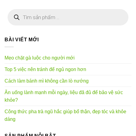
Tìm
kiếm
sản
phẩm
BÀI VIẾT MỚI
Mẹo chặt gà luộc cho người mới
Top 5 việc nên tránh để ngủ ngon hơn
Cách làm bánh mì không cần lò nướng
Ăn uống lành mạnh mỗi ngày, liệu đã đủ để bảo vệ sức
khỏe?
Công thức pha trà ngũ hắc giúp bổ thận, đẹp tóc và khỏe
dáng
SẢN PHẨM NỖI BẬT