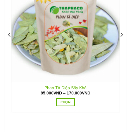
Phan Tả Diệp Sấy Khô
Khoảng
85.000
VND
–
170.000
VND
giá:
từ
CHỌN
85.000VND
đến
Sản
170.000VND
phẩm
này
có