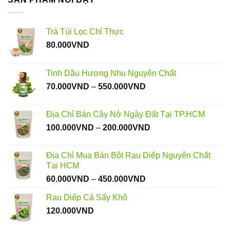
Trà Túi Lọc Chỉ Thực
80.000
VND
Tinh Dầu Hương Nhu Nguyên Chất
Khoảng
70.000
VND
–
550.000
VND
giá:
từ
Địa Chỉ Bán Cây Nở Ngày Đất Tại TP.HCM
70.000VND
Khoảng
100.000
VND
–
200.000
VND
đến
giá:
550.000VND
từ
Địa Chỉ Mua Bán Bột Rau Diếp Nguyên Chất
100.000VND
Tại HCM
đến
Khoảng
60.000
VND
–
450.000
VND
200.000VND
giá:
Rau Diếp Cá Sấy Khô
từ
120.000
VND
60.000VND
đến