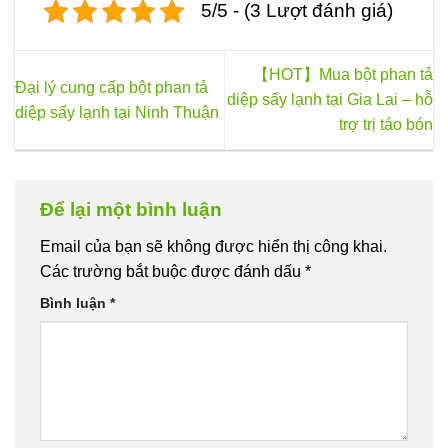
5/5 - (3 Lượt đánh giá)
nhiều
biến
thể.
Các
【HOT】Mua bột phan tả
Đại lý cung cấp bột phan tả
tùy
diệp sấy lạnh tại Gia Lai – hỗ
diệp sấy lạnh tại Ninh Thuận
chọn
trợ trị táo bón
có
thể
được
chọn
Để lại một bình luận
trên
trang
Email của bạn sẽ không được hiển thị công khai.
sản
Các trường bắt buộc được đánh dấu
*
phẩm
Bình luận
*