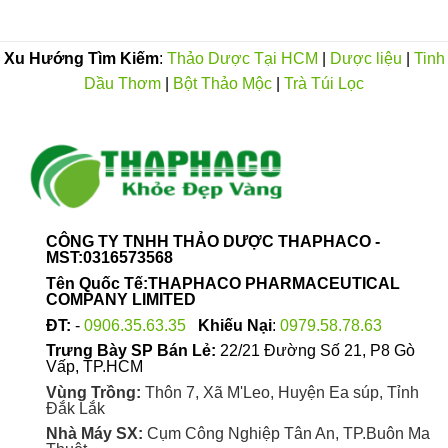
60.000VND
đến
370.000VND
Xu Hướng Tìm Kiếm
:
Thảo Dược Tại HCM
|
Dược liệu
|
Tinh
Dầu Thơm
|
Bột Thảo Mộc
|
Trà Túi Lọc
CÔNG TY TNHH THẢO DƯỢC THAPHACO -
MST:0316573568
Tên Quốc Tế:THAPHACO PHARMACEUTICAL
COMPANY LIMITED
ĐT:
-
0906.35.63.35
Khiếu Nại
:
0979.58.78.63
Trưng Bày SP Bán Lẻ:
22/21 Đường Số 21, P8 Gò
Vấp, TP.HCM
Vùng Trồng:
Thôn 7, Xã M'Leo, Huyện Ea súp, Tỉnh
Đắk Lắk
Nhà Máy SX:
Cụm Công Nghiệp Tân An, TP.Buôn Ma