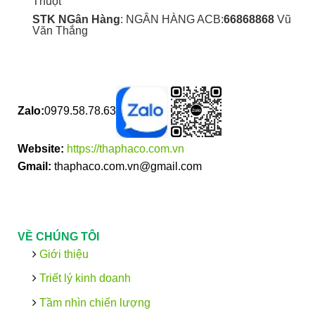
Thuột
STK NGân Hàng
: NGÂN HÀNG ACB:
66868868
Vũ
Văn Thắng
Zalo:
0979.58.78.63
Website:
https://thaphaco.com.vn
Gmail:
thaphaco.com.vn@gmail.com
VỀ CHÚNG TÔI
Giới thiệu
Triết lý kinh doanh
Tầm nhìn chiến lượng