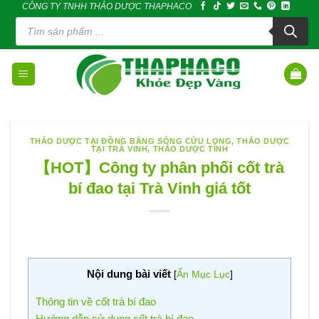
CÔNG TY TNHH THẢO DƯỢC THAPHACO
Skip
Tìm
to
kiếm
sản
content
phẩm
THẢO DƯỢC TẠI ĐỒNG BẰNG SÔNG CỬU LONG
,
THẢO DƯỢC
TẠI TRÀ VINH
,
THẢO DƯỢC TỈNH
【HOT】Công ty phân phối cốt trà
bí đao tại Trà Vinh giá tốt
Nội dung bài viết
[
Ẩn Mục Lục
]
Thông tin về cốt trà bí đao
Hướng dẫn sử dụng cốt trà bí đao