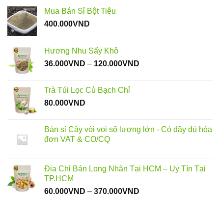
Mua Bán Sỉ Bột Tiêu
400.000
VND
Hương Nhu Sấy Khô
Khoảng
36.000
VND
–
120.000
VND
giá:
từ
Trà Túi Lọc Củ Bạch Chỉ
36.000VND
80.000
VND
đến
120.000VND
Bán sỉ Cây vòi voi số lượng lớn - Có đầy đủ hóa
đơn VAT & CO/CQ
Địa Chỉ Bán Long Nhãn Tại HCM – Uy Tín Tại
TP.HCM
Khoảng
60.000
VND
–
370.000
VND
giá:
từ