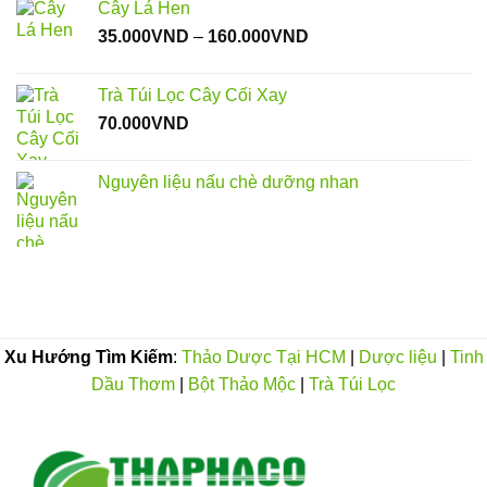
Cây Lá Hen
130.000VND
Khoảng
35.000
VND
–
160.000
VND
đến
giá:
250.000VND
từ
Trà Túi Lọc Cây Cối Xay
35.000VND
70.000
VND
đến
160.000VND
Nguyên liệu nấu chè dưỡng nhan
Xu Hướng Tìm Kiếm
:
Thảo Dược Tại HCM
|
Dược liệu
|
Tinh
Dầu Thơm
|
Bột Thảo Mộc
|
Trà Túi Lọc