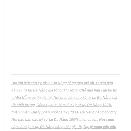
Các
tùy
chọn
có
thể
được
chọn
trên
trang
sản
phẩm
Địa chỉ bán câu kỷ tử tại Đà Nẵng hàng thật giá tốt, Ở đâu bán
câu kỷ tử tại Đà Nẵng giá tốt chất lượng, Chỗ nào bán câu kỷ tử
tại Đà Nẵng uy tín giá tốt, Nơi mua bán câu kỷ tử tại Đà Nẵng giá
tốt chất lượng, Công ty mua bán câu kỷ tử tại Đà Nẵng 100%
thiên nhiên, Đại lý phân phối câu kỷ tử tại Đà Nẵng hàng công ty,
Nơi nào bán câu kỷ tử tại Đà Nẵng 100% thiên nhiên, Nơi cung
cấp câu kỷ tử tại Đà Nẵng hàng thật giá tốt, Đại lý cung cấp câu