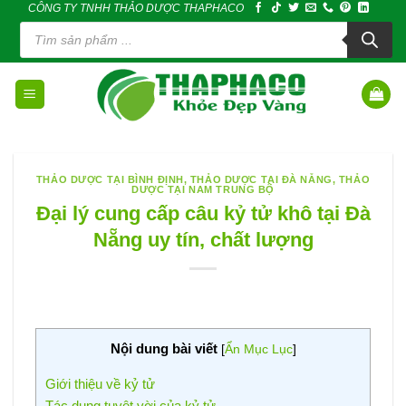
CÔNG TY TNHH THẢO DƯỢC THAPHACO
Skip
Tìm
to
kiếm
sản
content
phẩm
THẢO DƯỢC TẠI BÌNH ĐỊNH
,
THẢO DƯỢC TẠI ĐÀ NẴNG
,
THẢO
DƯỢC TẠI NAM TRUNG BỘ
Đại lý cung cấp câu kỷ tử khô tại Đà
Nẵng uy tín, chất lượng
Nội dung bài viết
[
Ẩn Mục Lục
]
Giới thiệu về kỷ tử
Tác dụng tuyệt vời của kỷ tử