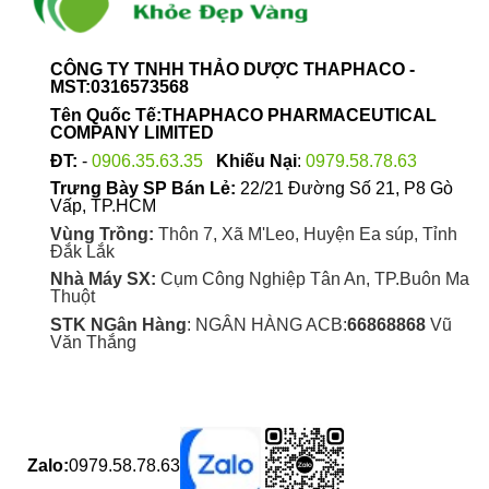
CÔNG TY TNHH THẢO DƯỢC THAPHACO -
MST:0316573568
Tên Quốc Tế:THAPHACO PHARMACEUTICAL
COMPANY LIMITED
ĐT:
-
0906.35.63.35
Khiếu Nại
:
0979.58.78.63
Trưng Bày SP Bán Lẻ:
22/21 Đường Số 21, P8 Gò
Vấp, TP.HCM
Vùng Trồng:
Thôn 7, Xã M'Leo, Huyện Ea súp, Tỉnh
Đắk Lắk
Nhà Máy SX:
Cụm Công Nghiệp Tân An, TP.Buôn Ma
Thuột
STK NGân Hàng
: NGÂN HÀNG ACB:
66868868
Vũ
Văn Thắng
Zalo:
0979.58.78.63