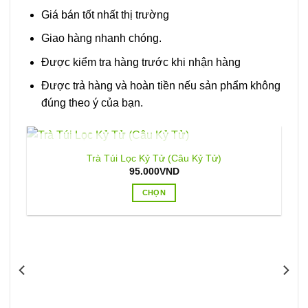
Giá bán tốt nhất thị trường
Giao hàng nhanh chóng.
Được kiểm tra hàng trước khi nhận hàng
Được trả hàng và hoàn tiền nếu sản phẩm không
đúng theo ý của bạn.
HẾT HÀNG
Trà Túi Lọc Kỷ Tử (Câu Kỷ Tử)
95.000
VND
CHỌN
Sản
phẩm
này
có
nhiều
biến
thể.