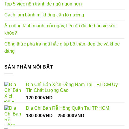
Top 5 việc nên tránh để ngủ ngon hơn
Cách làm bánh mì không cần lò nướng
Ăn uống lành mạnh mỗi ngày, liệu đã đủ để bảo vệ sức
khỏe?
Công thức pha trà ngũ hắc giúp bổ thận, đẹp tóc và khỏe
dáng
SẢN PHẨM NỖI BẬT
Địa Chỉ Bán Xích Đồng Nam Tại TP.HCM Uy
Tín Chất Lượng Cao
120.000
VND
Địa Chỉ Bán Rễ Hồng Quân Tại TP.HCM
Khoảng
130.000
VND
–
250.000
VND
giá:
từ