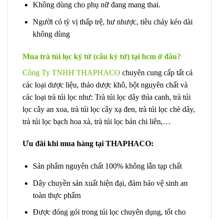
Không dùng cho phụ nữ đang mang thai.
Người có tỳ vị thấp trệ, hư nhược, tiêu chảy kéo dài
không dùng
Mua trà túi lọc kỷ tử (câu kỷ tử) tại hcm ở đâu?
Công Ty TNHH THAPHACO
chuyên cung cấp tất cả
các loại dược liệu, thảo dược khô, bột nguyên chất và
các loại trà túi lọc như: Trà túi lọc dây thìa canh, trà túi
lọc cây an xoa, trà túi lọc cây xạ đen, trà túi lọc chè dây,
trà túi lọc bạch hoa xà, trà túi lọc bán chi liên,…
Ưu đãi khi mua hàng tại THAPHACO:
Sản phẩm nguyên chất 100% không lẫn tạp chất
Dây chuyền sản xuất hiện đại, đảm bảo vệ sinh an
toàn thực phẩm
Được đóng gói trong túi lọc chuyên dụng, tốt cho