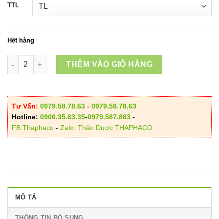
TTL
Hết hàng
Trà Túi Lọc Kỷ Tử (Câu Kỷ Tử) số lượng
THÊM VÀO GIỎ HÀNG
Tư Vấn:
0979.58.78.63
-
0979.58.78.63
Hotline:
0906.35.63.35
-
0979.587.863
-
FB:Thaphaco
-
Zalo: Thảo Dược THAPHACO
MÔ TẢ
THÔNG TIN BỔ SUNG