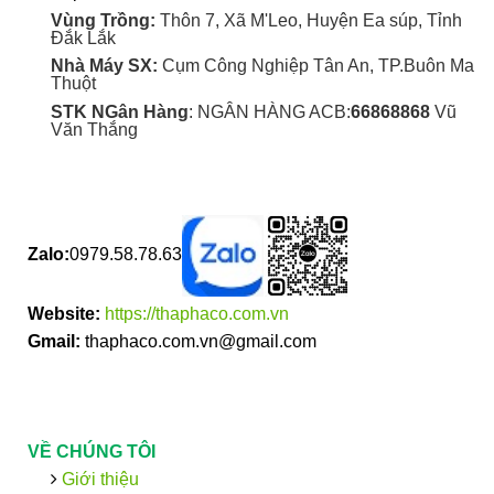
Vùng Trồng:
Thôn 7, Xã M'Leo, Huyện Ea súp, Tỉnh
Đắk Lắk
Nhà Máy SX:
Cụm Công Nghiệp Tân An, TP.Buôn Ma
Thuột
STK NGân Hàng
: NGÂN HÀNG ACB:
66868868
Vũ
Văn Thắng
Zalo:
0979.58.78.63
Website:
https://thaphaco.com.vn
Gmail:
thaphaco.com.vn@gmail.com
VỀ CHÚNG TÔI
Giới thiệu