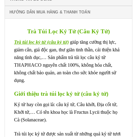
HƯỚNG DẪN MUA HÀNG & THANH TOÁN
Trà Túi Lọc Kỷ Tử (Câu Kỷ Tử)
Trà túi lọc kỷ tử (câu kỷ tử)
giúp tăng cường thị lực,
giảm cân, giả độc gan, thư giãn tinh thần, cải thiện khả
năng tình dục,… Sản phẩm trà túi lọc câu kỷ tử
THAPHACO nguyên chất 100%, không hóa chất,
không chất bảo quản, an toàn cho sức khỏe người sử
dụng.
Giới thiệu trà túi lọc kỷ tử (câu kỷ tử)
Kỷ tử hay còn gọi là: câu kỷ tử, Câu khởi, Địa cốt tử,
Khởi tử,… Có tên khoa học là Fructus Lycii thuộc họ
Cà (Solanaceae).
Trà túi lọc kỷ tử được sản xuất từ những quả kỷ tử tươi