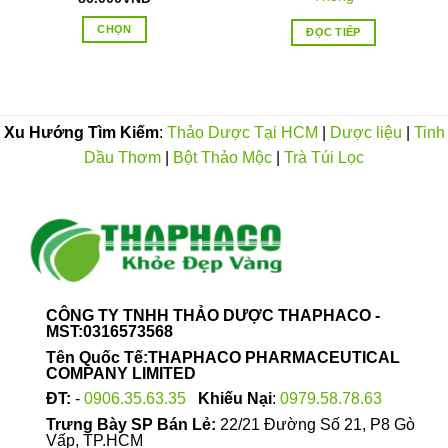
CHỌN
ĐỌC TIẾP
Sản
phẩm
này
có
Xu Hướng Tìm Kiếm
:
Thảo Dược Tại HCM
|
Dược liệu
|
Tinh
nhiều
Dầu Thơm
|
Bột Thảo Mộc
|
Trà Túi Lọc
biến
thể.
Các
tùy
chọn
có
thể
được
CÔNG TY TNHH THẢO DƯỢC THAPHACO -
chọn
MST:0316573568
trên
Tên Quốc Tế:THAPHACO PHARMACEUTICAL
trang
COMPANY LIMITED
sản
ĐT:
-
0906.35.63.35
Khiếu Nại
:
0979.58.78.63
phẩm
Trưng Bày SP Bán Lẻ:
22/21 Đường Số 21, P8 Gò
Vấp, TP.HCM