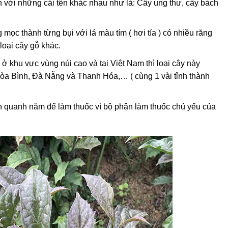
 với những cái tên khác nhau như là: Cây ung thư, cây bách
 mọc thành từng bụi với lá màu tím ( hơi tía ) có nhiều răng
oại cây gỗ khác.
 ở khu vực vùng núi cao và tại Việt Nam thì loại cây này
Hòa Bình, Đà Nẵng và Thanh Hóa,… ( cùng 1 vài tỉnh thành
h quanh năm để làm thuốc vì bộ phận làm thuốc chủ yếu của