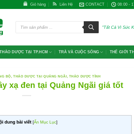
Giỏ hàng
Liên Hệ
CONTACT
08:00 - 1
Tìm
kiếm
"Tất Cả Vì Sức 
sản
phẩm
THẢO DƯỢC TẠI TP.HCM
TRÀ VÀ CUỘC SỐNG
THẾ GIỚI 
NG BỘ
,
THẢO DƯỢC TẠI QUẢNG NGÃI
,
THẢO DƯỢC TỈNH
ây xạ đen tại Quảng Ngãi giá tốt
ội dung bài viết
[
Ẩn Mục Lục
]