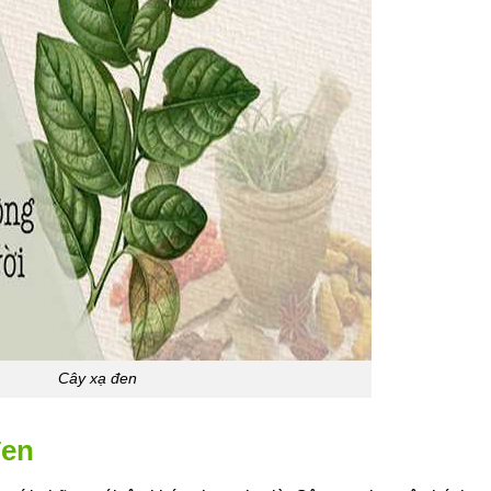
Cây xạ đen
đen