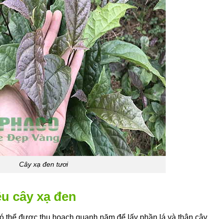
Cây xạ đen tươi
ệu cây xạ đen
có thể được thu hoạch quanh năm để lấy phần lá và thân cây