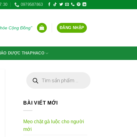
7:30
0979587863
ĐĂNG NHẬP
Khỏe Cộng Đồng"
THẢO DƯỢC THAPHACO
Tìm
kiếm
sản
phẩm
BÀI VIẾT MỚI
Mẹo chặt gà luộc cho người
mới