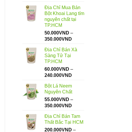
Địa Chỉ Mua Bán
Bột Khoai Lang tím
nguyên chất tại
TP.HCM
50.000
VND
–
Khoảng
350.000
VND
giá:
Địa Chỉ Bán Xà
từ
Sàng Tử Tại
50.000VND
TP.HCM
đến
60.000
VND
–
350.000VND
Khoảng
240.000
VND
giá:
Bột Lá Neem
từ
Nguyên Chất
60.000VND
55.000
VND
–
đến
Khoảng
350.000
VND
240.000VND
giá:
Địa Chỉ Bán Tam
từ
Thất Bắc Tại HCM
55.000VND
200.000
VND
–
đến