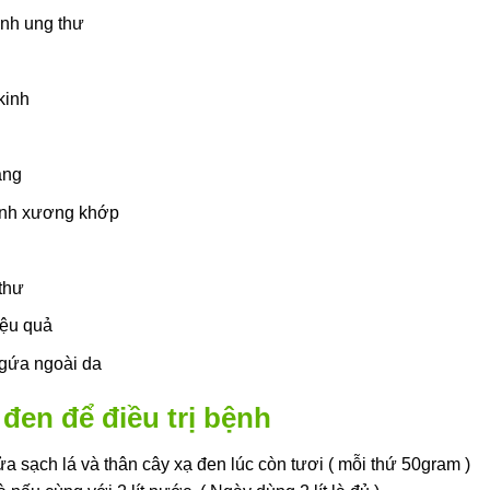
ệnh ung thư
kinh
áng
bệnh xương khớp
thư
iệu quả
gứa ngoài da
đen để điều trị bệnh
 sạch lá và thân cây xạ đen lúc còn tươi ( mỗi thứ 50gram )