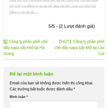
sapa sấy khô Cao Bằng hàng thật giá tốt, Cung cấp chè dây sapa
sấy khô Cao Bằng uy tín giá tốt, Mua chè dây sapa sấy khô Cao
Bằng uy tín giá tốt,….
5/5 - (2 Lượt đánh giá)
1️⃣ Công ty phân phối chè
【HOT】Công ty phân phối
dây sapa sấy khô tại Hà
chè dây sapa sấy khô tại Lào
Giang
Cai
Để lại một bình luận
Email của bạn sẽ không được hiển thị công khai.
Các trường bắt buộc được đánh dấu
*
Bình luận
*