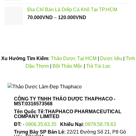
150.000VND
từ
Địa Chỉ Bán Lá Diếp Cá Khô Tại TP.HCM
120.000VND
Khoảng
70.000
VND
–
120.000
VND
đến
giá:
1.100.000VND
từ
70.000VND
đến
120.000VND
Xu Hướng Tìm Kiếm
:
Thảo Dược Tại HCM
|
Dược liệu
|
Tinh
Dầu Thơm
|
Bột Thảo Mộc
|
Trà Túi Lọc
CÔNG TY TNHH THẢO DƯỢC THAPHACO -
MST:0316573568
Tên Quốc Tế:THAPHACO PHARMACEUTICAL
COMPANY LIMITED
ĐT:
-
0906.35.63.35
Khiếu Nại
:
0979.58.78.63
Trưng Bày SP Bán Lẻ:
22/21 Đường Số 21, P8 Gò