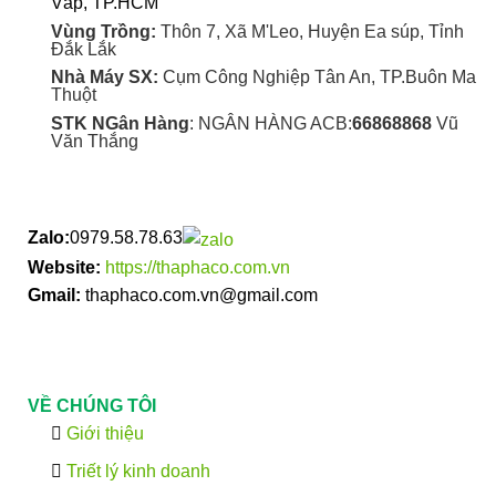
Vấp, TP.HCM
Vùng Trồng:
Thôn 7, Xã M'Leo, Huyện Ea súp, Tỉnh
Đắk Lắk
Nhà Máy SX:
Cụm Công Nghiệp Tân An, TP.Buôn Ma
Thuột
STK NGân Hàng
: NGÂN HÀNG ACB:
66868868
Vũ
Văn Thắng
Zalo:
0979.58.78.63
Website:
https://thaphaco.com.vn
Gmail:
thaphaco.com.vn@gmail.com
VỀ CHÚNG TÔI
Giới thiệu
Triết lý kinh doanh