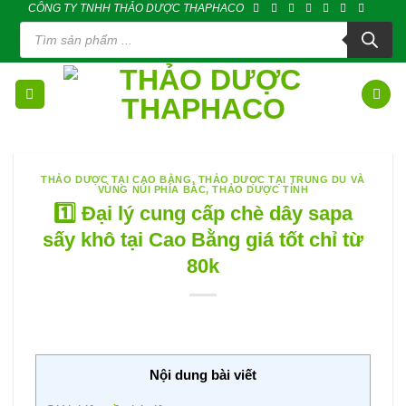
CÔNG TY TNHH THẢO DƯỢC THAPHACO
Skip
Tìm
to
kiếm
sản
content
phẩm
THẢO DƯỢC TẠI CAO BẰNG
,
THẢO DƯỢC TẠI TRUNG DU VÀ
VÙNG NÚI PHÍA BẮC
,
THẢO DƯỢC TỈNH
1️⃣ Đại lý cung cấp chè dây sapa
sấy khô tại Cao Bằng giá tốt chỉ từ
80k
Nội dung bài viết