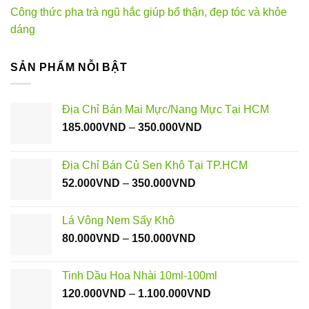
Công thức pha trà ngũ hắc giúp bổ thận, đẹp tóc và khỏe
dáng
SẢN PHẨM NỖI BẬT
Địa Chỉ Bán Mai Mực/Nang Mực Tại HCM
Khoảng
185.000
VND
–
350.000
VND
giá:
từ
Địa Chỉ Bán Củ Sen Khô Tại TP.HCM
185.000VND
Khoảng
52.000
VND
–
350.000
VND
đến
giá:
350.000VND
từ
Lá Vông Nem Sấy Khô
52.000VND
Khoảng
80.000
VND
–
150.000
VND
đến
giá:
350.000VND
từ
Tinh Dầu Hoa Nhài 10ml-100ml
80.000VND
Khoảng
120.000
VND
–
1.100.000
VND
đến
giá: