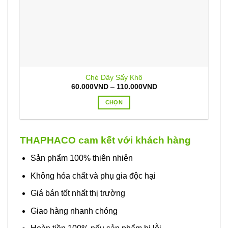
Chè Dây Sấy Khô
Khoảng
60.000
VND
–
110.000
VND
giá:
từ
CHỌN
60.000VND
đến
Sản
110.000VND
phẩm
này
THAPHACO cam kết với khách hàng
có
nhiều
Sản phẩm 100% thiên nhiên
biến
Không hóa chất và phụ gia độc hại
thể.
Các
Giá bán tốt nhất thị trường
tùy
Giao hàng nhanh chóng
chọn
có