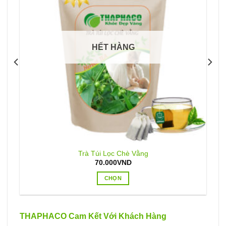
HẾT HÀNG
Trà Túi Lọc Chè Vằng
70.000
VND
CHỌN
Sản
phẩm
này
THAPHACO Cam Kết Với Khách Hàng
có