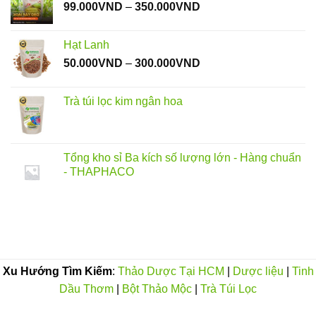
Khoảng
99.000
VND
–
350.000
VND
giá:
từ
Hạt Lanh
99.000VND
Khoảng
50.000
VND
–
300.000
VND
đến
giá:
350.000VND
từ
Trà túi lọc kim ngân hoa
50.000VND
đến
300.000VND
Tổng kho sỉ Ba kích số lượng lớn - Hàng chuẩn
- THAPHACO
Xu Hướng Tìm Kiếm
:
Thảo Dược Tại HCM
|
Dược liệu
|
Tinh
Dầu Thơm
|
Bột Thảo Mộc
|
Trà Túi Lọc