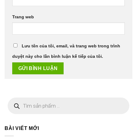
Trang web
Lưu tên của tôi, email, và trang web trong trình
duyệt này cho lần bình luận kế tiếp của tôi.
Tìm
kiếm
sản
phẩm
BÀI VIẾT MỚI