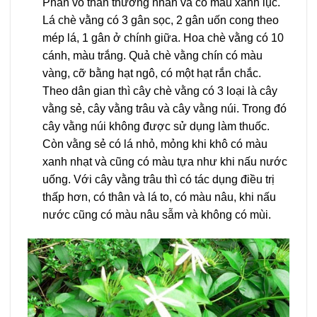
Phần vỏ thân thường nhẵn và có màu xanh lục.
Lá chè vằng có 3 gân sọc, 2 gân uốn cong theo
mép lá, 1 gân ở chính giữa. Hoa chè vằng có 10
cánh, màu trắng. Quả chè vằng chín có màu
vàng, cỡ bằng hạt ngô, có một hạt rắn chắc.
Theo dân gian thì cây chè vằng có 3 loại là cây
vằng sẻ, cây vằng trâu và cây vằng núi. Trong đó
cây vằng núi không được sử dụng làm thuốc.
Còn vằng sẻ có lá nhỏ, mỏng khi khô có màu
xanh nhạt và cũng có màu tựa như khi nấu nước
uống. Với cây vằng trâu thì có tác dụng điều trị
thấp hơn, có thân và lá to, có màu nâu, khi nấu
nước cũng có màu nâu sẫm và không có mùi.