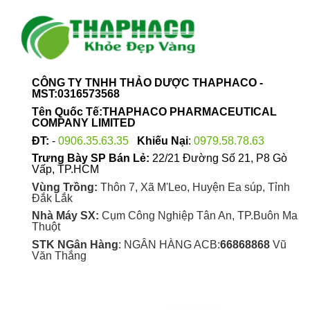
CÔNG TY TNHH THẢO DƯỢC THAPHACO -
MST:0316573568
Tên Quốc Tế:THAPHACO PHARMACEUTICAL
COMPANY LIMITED
ĐT:
-
0906.35.63.35
Khiếu Nại
:
0979.58.78.63
Trưng Bày SP Bán Lẻ:
22/21 Đường Số 21, P8 Gò
Vấp, TP.HCM
Vùng Trồng:
Thôn 7, Xã M'Leo, Huyện Ea súp, Tỉnh
Đắk Lắk
Nhà Máy SX:
Cụm Công Nghiệp Tân An, TP.Buôn Ma
Thuột
STK NGân Hàng
: NGÂN HÀNG ACB:
66868868
Vũ
Văn Thắng