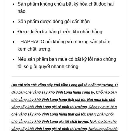
nhiều
Sản phẩm không chứa bất kỳ hóa chất độc hại
biến
nào.
thể.
Sản phẩm được đóng gói cẩn thận
Các
tùy
Được kiểm tra hàng trước khi nhận hàng
chọn
có
THAPHACO nói không với những sản phẩm
thể
kém chất lượng.
được
Nếu sản phẩm bạn mua có bất kỳ lỗi nào chúng
chọn
trên
tôi sẽ giải quyết nhanh chóng.
trang
sản
phẩm
Địa chỉ bán chè vằng sấy khô Vĩnh Long giá rẻ nhất thị trường, Ở
đâu bán chè vằng sấy khô Vĩnh Long hàng công ty, Chỗ nào bán
chè vằng sấy khô Vĩnh Long hàng thật giá tốt, Nơi mua bán chè
vằng sấy khô Vĩnh Long giá rẻ nhất thị trường, Công ty mua bán
chè vằng sấy khô Vĩnh Long hàng thật giá tốt, Đại lý phân phối
chè vằng sấy khô Vĩnh Long giá tốt chất lượng, Nơi nào bán chè
vằng sấy khô Vĩnh Long giá rẻ nhất thị trường, Nơi cung cấp chè