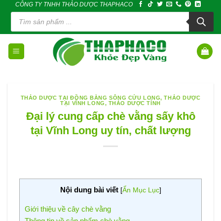
CÔNG TY TNHH THẢO DƯỢC THAPHACO
Skip
Tìm
to
kiếm
sản
content
phẩm
THẢO DƯỢC TẠI ĐỒNG BẰNG SÔNG CỬU LONG
,
THẢO DƯỢC
TẠI VĨNH LONG
,
THẢO DƯỢC TỈNH
Đại lý cung cấp chè vằng sấy khô
tại Vĩnh Long uy tín, chất lượng
Nội dung bài viết
[
Ẩn Mục Lục
]
Giới thiệu về cây chè vằng
Thông tin về sản phẩm chè vằng