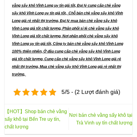
vằng sấy khô Vĩnh Long uy tín giá tốt, Đại lý cung cấp chè vằng
sấy khô Vĩnh Long uy tín giá tốt, Chỗ bán chè vằng sấy khô Vĩnh
Long giá rẻ nhất thị trường, Đại lý mua bán chè vằng sấy khô
Vĩnh Long giá tốt chất lượng, Phân phối sỉ lẻ chè vằng sấy khô
Vĩnh Long giá tốt chất lượng, Nơi phân phối chè vằng sấy khô
Vĩnh Long uy tín giá tốt, Công ty bán chè vằng sấy khô Vĩnh Long
100% thiên nhiên, Ở đâu cung cấp chè vằng sấy khô Vĩnh Long
giá tốt chất lượng, Cung cấp chè vằng sấy khô Vĩnh Long giá rẻ
nhất thị trường, Mua chè vằng sấy khô Vĩnh Long giá rẻ nhất thị
trường,
5/5 - (2 Lượt đánh giá)
【HOT】Shop bán chè vằng
Nơi bán chè vằng sấy khô tại
sấy khô tại Bến Tre uy tín,
Trà Vinh uy tín chất lượng
chất lượng