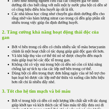
Theo như những nghiên cứu của các chuyên gia về dinh
dưỡng đã cho biết rằng với mỗi một ly nước pha bột củ dền sẽ
có công hiệu điều hòa huyết áp rất là tốt.
Các nhà khoa học cũng như chuyên gia dinh dưỡng đều cho
rằng nhờ vào hàm lượng nitrat cao trong củ đền góp phần rất
nhiều trong việc giúp ổn định đường huyết.
2. Tăng cường khả năng hoạt động thải độc của
gan
Bởi vì bên trong củ dền có chứa nhiều sắc tố màu betacyanin
chính là một hoạt chất có tác dụng giúp giải độc gan tốt hơn.
Và khi hấp thụ vào cơ thể thì nó sẽ được chuyền đến mạch
máu giúp loại bỏ các độc tố trong gan.
Không chỉ có vậy mà trong bột củ dền nó còn có khả năng
chống lại sự tích tụ của các lớp mỡ bên trong cơ thể.
Dùng bột củ dền trong thực đơn hằng ngày của sẽ hỗ trợ cho
bạn loại bỏ được các lớp mỡ dư thừa và xuống cân hữu hiệu
hơn rất chi là nhiều đấy nhé.
3. Tốt cho hệ tim mạch và bổ máu
Bởi vì trong bột củ dền có một lượng lớn chất sắt với tác dụng
giúp khởi tạo và kích thích các tế bào máu từ đấy đưa oxi đi