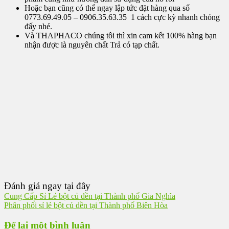
Hoặc bạn cũng có thể ngay lập tức đặt hàng qua số
0773.69.49.05 – 0906.35.63.35 1 cách cực kỳ nhanh chóng
đấy nhé.
Và THAPHACO chúng tôi thì xin cam kết 100% hàng bạn
nhận được là nguyên chất Trả có tạp chất.
Đánh giá ngay tại đây
Cung Cấp Sỉ Lẻ bột củ dền tại Thành phố Gia Nghĩa
Phân phối sỉ lẻ bột củ dền tại Thành phố Biên Hòa
Để lại một bình luận