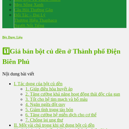
Mẹo Sống Xanh
Câu Hỏi Thường Gặp
Đối Tác – Đại Lý
Thương Hiệu Thaphaco
Người Nổi Tiếng
Bột Dược Liệu
1️⃣Giá bán bột củ dền ở Thành phố Điện
Biên Phủ
Nội dung bài viết
I. Tác dụng của bột củ dền
1. Giúp điều hòa huyết áp
2. Tăng cường khả năng hoạt động thải độc của gan
3. Tốt cho hệ tim mạch và bổ máu
4. Ngăn ngừa đột quỵ
5. Giảm tình trạng táo bón
6. Tăng cường hệ miễn dịch cho cơ thể
7. Chống lại ung thư
II. Một vài chú trọng khi sử dụng bột củ dền