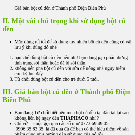
Giá bán bột củ dền ở Thành phố Điện Biên Phủ
II. Một vài chú trọng khi sử dụng bột củ
dền
Mặc dùng rất tốt để sử dụng tuy nhiên bột củ dền cũng có vài
lưu ý khi dùng đó nhé
hạn chế dùng bột củ dền nếu như bạn đang gặp phải những
tình trạng sỏi thận hoặc đã bị sỏi thận.
không nên pha bột củ dền với sửa để uống nhá nguy hiểm
cực kỳ lun đấy.
Từ chối dùng bột củ dền cho trẻ dưới 5 tuổi.
III. Giá bán bột củ dền ở Thành phố Điện
Biên Phủ
Bạn đang Từ chối biết nên mua bột củ dền tại đâu tại tại sao
không liên hệ ngay đến
THAPHACO
nhỉ ?
Chỉ với 1 cuộc gọi qua các số như 0773.69.49.05 –
0906.35.63.35 là đã quá đủ để bạn có thể hiểu thêm về sản
phẩm cũng như hướng dẫn sử dụng của nó rồi