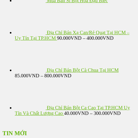
Mua Bán Sỉ Bột Hoa Đậu Biếc
Địa Chỉ Bán Xạ Can/Rẻ Quạt Tại HCM –
Khoảng
Uy Tín Tại TP.HCM
90.000
VND
–
400.000
VND
giá:
từ
90.000VND
đến
400.000VN
Địa Chỉ Bán Bột Cà Chua Tại HCM
Khoảng
85.000
VND
–
800.000
VND
giá:
từ
85.000VND
đến
800.000VND
Địa Chỉ Bán Bột Ca Cao Tại TP.HCM Uy
Khoảng
Tín Và Chất Lượng Cao
40.000
VND
–
300.000
VND
giá:
từ
40.000
TIN MỚI
đến