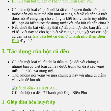
III. Giá bán bột củ dền ở Thành phố Điện Biên Phủ
Củ dền một loại củ phải nói là rất chi là quen thuộc nó quen
thuộc đến cái mức mà hầu như ai cũng biết về củ dền và biết
được nó sẽ cung cấp cho chúng ta biết bao vitamin tuy nhiên
liệu bạn đã biết được tác dụng tuyệt vời của bột củ dền chưa ?
Nếu chưa thì bài viết này thật sự rất phù hợp cho bạn đấy nhá
vì bài viết này sẽ cho bạn biết về cung dụng tuyệt vời của bột
củ dền và cả
Giá bán bột củ dền ở Thành phố Điện Biên
Phủ
đấy nhé.
I. Tác dụng của bột củ dền
Củ dền một loại củ rất chi là thân thuộc đối với chúng ta
nhưng bạn có biết loại củ này được trông tối đa ở các vùng
miền như bắc và trung mỹ.
Thôi không nói vòng vo nữa chúng ta hãy với nhau đi thẳng
vào vấn đề lun nhá.
Giá bán bột củ dền ở Thành phố Điện Biên Phủ
1. Giúp điều hòa huyết áp