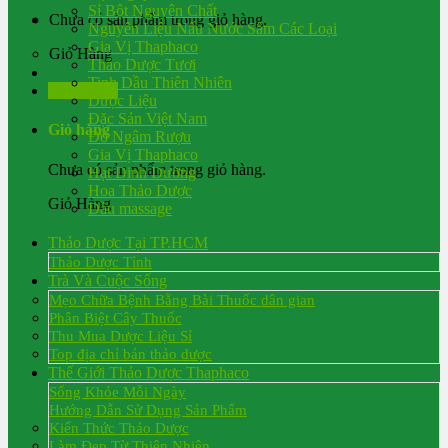
Sỉ Bột Nguyên Chất
Chưa có sản phẩm trong giỏ hàng.
Nguyên Liệu Nấu Nước Sâm Các Loại
Gia Vị Thaphaco
Giỏ Hàng
Thảo Dược Tươi
Tinh Dầu Thiên Nhiên
Đăng nhập
Dược Liệu
Đặc Sản Việt Nam
Giỏ hàng
Đồ Ngâm Rượu
Gia Vị Thaphaco
Chưa có sản phẩm trong giỏ hàng.
Hạt Dinh Dưỡng
Hoa Thảo Dược
Giỏ Hàng
Dầu massage
Thảo Dược Tại TP.HCM
Thảo Dược Tỉnh
Trà Và Cuộc Sống
Mẹo Chữa Bệnh Bằng Bài Thuốc dân gian
Phân Biệt Cây Thuốc
Thu Mua Dược Liệu Sỉ
Top địa chỉ bán thảo dược
Thế Giới Thảo Dược Thaphaco
Sống Khỏe Mỗi Ngày
Hướng Dẫn Sử Dụng Sản Phẩm
Kiến Thức Thảo Dược
Làm Đẹp Từ Thiên Nhiên