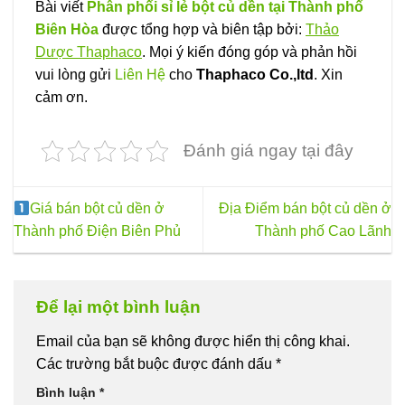
Bài viết
Phân phối sỉ lẻ bột củ dền tại Thành phố
Biên Hòa
được tổng hợp và biên tập bởi:
Thảo
Dược Thaphaco
. Mọi ý kiến đóng góp và phản hồi
vui lòng gửi
Liên Hệ
cho
Thaphaco Co.,ltd
. Xin
cảm ơn.
Đánh giá ngay tại đây
Giá bán bột củ dền ở
Địa Điểm bán bột củ dền ở
Thành phố Điện Biên Phủ
Thành phố Cao Lãnh
Để lại một bình luận
Email của bạn sẽ không được hiển thị công khai.
Các trường bắt buộc được đánh dấu
*
Bình luận
*