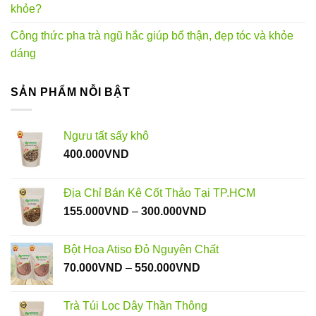
khỏe?
Công thức pha trà ngũ hắc giúp bổ thận, đẹp tóc và khỏe
dáng
SẢN PHẨM NỖI BẬT
Ngưu tất sấy khô
400.000
VND
Địa Chỉ Bán Kê Cốt Thảo Tại TP.HCM
Khoảng
155.000
VND
–
300.000
VND
giá:
từ
Bột Hoa Atiso Đỏ Nguyên Chất
155.000VND
Khoảng
70.000
VND
–
550.000
VND
đến
giá:
300.000VND
từ
Trà Túi Lọc Dây Thần Thông
70.000VND