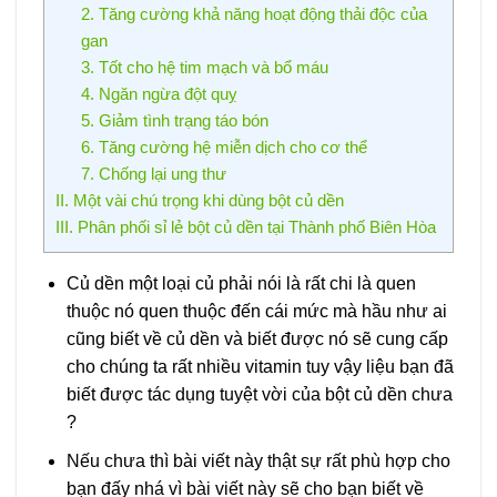
2. Tăng cường khả năng hoạt động thải độc của
gan
3. Tốt cho hệ tim mạch và bổ máu
4. Ngăn ngừa đột quỵ
5. Giảm tình trạng táo bón
6. Tăng cường hệ miễn dịch cho cơ thể
7. Chống lại ung thư
II. Một vài chú trọng khi dùng bột củ dền
III. Phân phối sỉ lẻ bột củ dền tại Thành phố Biên Hòa
Củ dền một loại củ phải nói là rất chi là quen
thuộc nó quen thuộc đến cái mức mà hầu như ai
cũng biết về củ dền và biết được nó sẽ cung cấp
cho chúng ta rất nhiều vitamin tuy vậy liệu bạn đã
biết được tác dụng tuyệt vời của bột củ dền chưa
?
Nếu chưa thì bài viết này thật sự rất phù hợp cho
bạn đấy nhá vì bài viết này sẽ cho bạn biết về