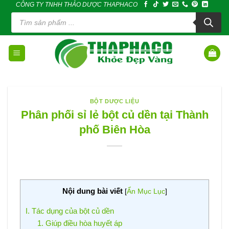
CÔNG TY TNHH THẢO DƯỢC THAPHACO
Skip
Tìm
to
kiếm
sản
content
phẩm
BỘT DƯỢC LIỆU
Phân phối sỉ lẻ bột củ dền tại Thành
phố Biên Hòa
Nội dung bài viết
[
Ẩn Mục Lục
]
I. Tác dụng của bột củ dền
1. Giúp điều hòa huyết áp