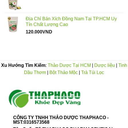
đến
550.000VND
Địa Chỉ Bán Xích Đồng Nam Tại TP.HCM Uy
Tín Chất Lượng Cao
120.000
VND
Xu Hướng Tìm Kiếm
:
Thảo Dược Tại HCM
|
Dược liệu
|
Tinh
Dầu Thơm
|
Bột Thảo Mộc
|
Trà Túi Lọc
CÔNG TY TNHH THẢO DƯỢC THAPHACO -
MST:0316573568