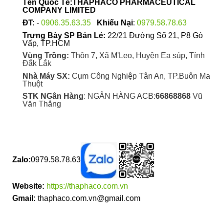
Tên Quốc Tế:THAPHACO PHARMACEUTICAL
COMPANY LIMITED
ĐT:
-
0906.35.63.35
Khiếu Nại
:
0979.58.78.63
Trưng Bày SP Bán Lẻ:
22/21 Đường Số 21, P8 Gò
Vấp, TP.HCM
Vùng Trồng:
Thôn 7, Xã M'Leo, Huyện Ea súp, Tỉnh
Đắk Lắk
Nhà Máy SX:
Cụm Công Nghiệp Tân An, TP.Buôn Ma
Thuột
STK NGân Hàng
: NGÂN HÀNG ACB:
66868868
Vũ
Văn Thắng
Zalo:
0979.58.78.63
Website:
https://thaphaco.com.vn
Gmail:
thaphaco.com.vn@gmail.com