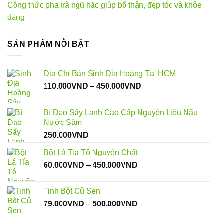
Công thức pha trà ngũ hắc giúp bổ thận, đẹp tóc và khỏe
dáng
SẢN PHẨM NỖI BẬT
Địa Chỉ Bán Sinh Địa Hoàng Tại HCM
Khoảng
110.000
VND
–
450.000
VND
giá:
từ
Bí Đao Sấy Lạnh Cao Cấp Nguyên Liệu Nấu
110.000VND
Nước Sâm
đến
250.000
VND
450.000VND
Bột Lá Tía Tô Nguyên Chất
Khoảng
60.000
VND
–
450.000
VND
giá:
từ
Tinh Bột Củ Sen
60.000VND
Khoảng
79.000
VND
–
500.000
VND
đến
giá:
450.000VND