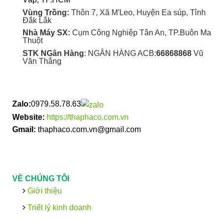
Vùng Trồng:
Thôn 7, Xã M'Leo, Huyện Ea súp, Tỉnh
Đắk Lắk
Nhà Máy SX:
Cụm Công Nghiệp Tân An, TP.Buôn Ma
Thuột
STK NGân Hàng
: NGÂN HÀNG ACB:
66868868
Vũ
Văn Thắng
Zalo:
0979.58.78.63
Website:
https://thaphaco.com.vn
Gmail:
thaphaco.com.vn@gmail.com
VỀ CHÚNG TÔI
Giới thiệu
Triết lý kinh doanh