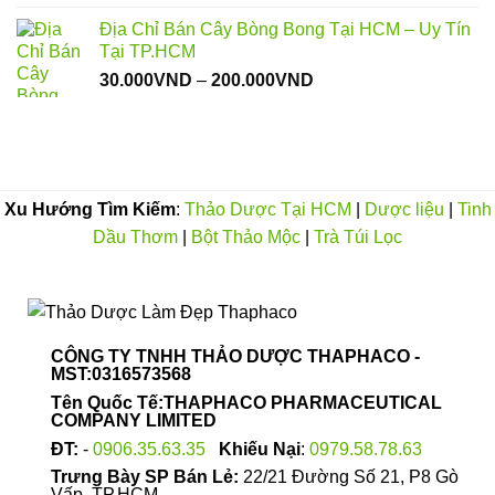
từ
Địa Chỉ Bán Cây Bòng Bong Tại HCM – Uy Tín
79.000VND
Tại TP.HCM
đến
Khoảng
30.000
VND
–
200.000
VND
500.000VND
giá:
từ
30.000VND
đến
200.000VND
Xu Hướng Tìm Kiếm
:
Thảo Dược Tại HCM
|
Dược liệu
|
Tinh
Dầu Thơm
|
Bột Thảo Mộc
|
Trà Túi Lọc
CÔNG TY TNHH THẢO DƯỢC THAPHACO -
MST:0316573568
Tên Quốc Tế:THAPHACO PHARMACEUTICAL
COMPANY LIMITED
ĐT:
-
0906.35.63.35
Khiếu Nại
:
0979.58.78.63
Trưng Bày SP Bán Lẻ:
22/21 Đường Số 21, P8 Gò
Vấp, TP.HCM