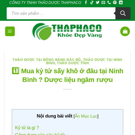
CÔNG TY TNHH THẢO DƯỢC THAPHACO
Skip
Tìm
to
kiếm
sản
content
phẩm
THẢO DƯỢC TẠI ĐỒNG BẰNG BẮC BỘ
,
THẢO DƯỢC TẠI NINH
BÌNH
,
THẢO DƯỢC TỈNH
1️⃣ Mua kỷ tử sấy khô ở đâu tại Ninh
Bình ? Dược liệu ngâm rượu
Nội dung bài viết
[
Ẩn Mục Lục
]
Kỷ tử là gì ?
Công dụng của câu kỷ tử