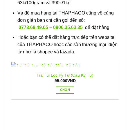
63k/100gram và 390k/1kg.
Và để mua hàng tại THAPHACO cũng vô cùng
đơn giản bạn chỉ cần gọi đến số:
0773.69.49.05
–
0906.35.63.35
để đặt hàng
Hoặc bạn có thể đặt hàng trực tiếp trên website
của THAPHACO hoặc các sàn thương mại điện
tử như là shopee và lazada.
HẾT HÀNG
Trà Túi Lọc Kỷ Tử (Câu Kỷ Tử)
95.000
VND
CHỌN
Sản
phẩm
này
có
nhiều
biến