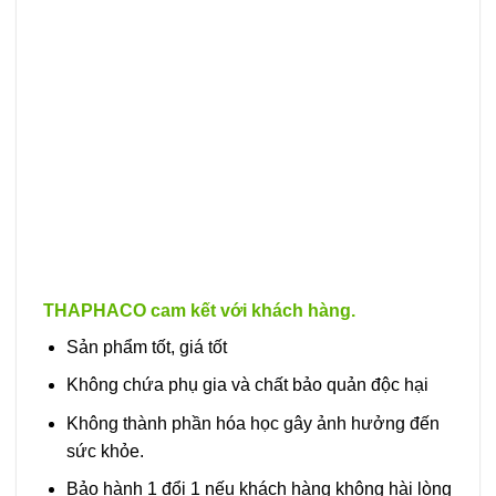
thể.
Các
tùy
chọn
có
thể
được
chọn
trên
trang
sản
phẩm
THAPHACO cam kết với khách hàng.
Sản phẩm tốt, giá tốt
Không chứa phụ gia và chất bảo quản độc hại
Không thành phần hóa học gây ảnh hưởng đến
sức khỏe.
Bảo hành 1 đổi 1 nếu khách hàng không hài lòng