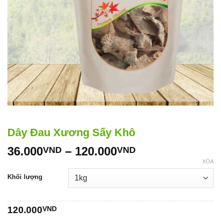
Dây Đau Xương Sấy Khô
Khoảng
36.000
–
120.000
VND
VND
giá:
XÓA
từ
Khối lượng
36.000VND
đến
120.000VND
120.000
VND