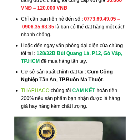
đang được chúng tôi cung cấp với giá
36.000
VNĐ – 120.000 VNĐ
Chỉ cần bạn liên hệ đến số :
0773.69.49.05 –
0906.35.63.35
là bạn có thể đặt hàng một cách
nhanh chống.
Hoặc đến ngay văn phòng đại diện của chúng
tôi tại :
128/32B Bùi Quang Là, P12, Gò Vấp,
TP.HCM
để mua hàng tận tay.
Cơ sở sản xuất chính đặt tại :
Cụm Công
Nghiệp Tân An, TP.Buôn Ma Thuột.
THAPHACO
chúng tôi
CAM KẾT
hoàn tiền
200% nếu sản phẩm bạn nhận được là hàng
giả hay hàng kém chất lượng.