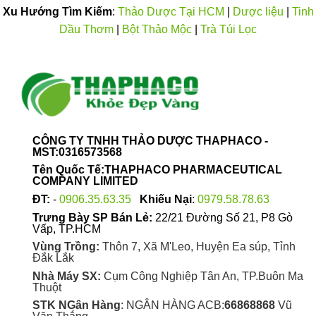
nhiều
nhiều
Xu Hướng Tìm Kiếm
:
Thảo Dược Tại HCM
|
Dược liệu
|
Tinh
biến
biến
Dầu Thơm
|
Bột Thảo Mộc
|
Trà Túi Lọc
thể.
thể.
Các
Các
tùy
tùy
chọn
chọn
có
có
thể
thể
được
được
chọn
chọn
CÔNG TY TNHH THẢO DƯỢC THAPHACO -
MST:0316573568
trên
trên
trang
trang
Tên Quốc Tế:THAPHACO PHARMACEUTICAL
COMPANY LIMITED
sản
sản
phẩm
phẩm
ĐT:
-
0906.35.63.35
Khiếu Nại
:
0979.58.78.63
Trưng Bày SP Bán Lẻ:
22/21 Đường Số 21, P8 Gò
Vấp, TP.HCM
Vùng Trồng:
Thôn 7, Xã M'Leo, Huyện Ea súp, Tỉnh
Đắk Lắk
Nhà Máy SX:
Cụm Công Nghiệp Tân An, TP.Buôn Ma
Thuột
STK NGân Hàng
: NGÂN HÀNG ACB:
66868868
Vũ