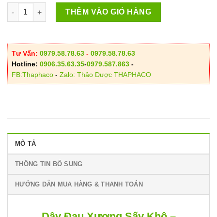
Dây Đau Xương Sấy Khô số lượng
THÊM VÀO GIỎ HÀNG
Tư Vấn:
0979.58.78.63
-
0979.58.78.63
Hotline:
0906.35.63.35
-
0979.587.863
-
FB:Thaphaco
-
Zalo: Thảo Dược THAPHACO
MÔ TẢ
THÔNG TIN BỔ SUNG
HƯỚNG DẪN MUA HÀNG & THANH TOÁN
Dây Đau Xương Sấy Khô –