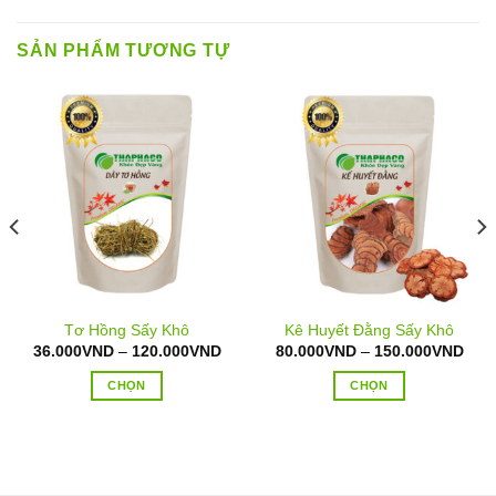
SẢN PHẨM TƯƠNG TỰ
Tơ Hồng Sấy Khô
Kê Huyết Đằng Sấy Khô
oảng
Khoảng
Kho
36.000
VND
–
120.000
VND
80.000
VND
–
150.000
VND
á:
giá:
giá:
từ
từ
CHỌN
CHỌN
5.000VND
36.000VND
80.
n
đến
đến
Sản
Sản
0.000VND
120.000VND
150
phẩm
phẩm
này
này
có
có