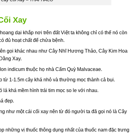
 Cối Xay
hoang dại khắp nơi trên đất Việt ta không chỉ có thế nó còn
có đủ hoạt chất để chửa bệnh.
u tên gọi khác nhau như Cây Nhĩ Hương Thảo, Cây Kim Hoa
Dằng Xay.
tilon indicum thuộc họ nhà Cẩm Quỳ Malvaceae.
 từ 1-1.5m cây khá nhỏ và thường mọc thành cả bụi.
ó lá khá mềm hình trái tim mọc so le với nhau.
há đẹp.
áng như một cái cối xay nên từ đó người ta đã gọi nó là Cây
op những vị thuốc thông dụng nhất của thuốc nam đặc trưng