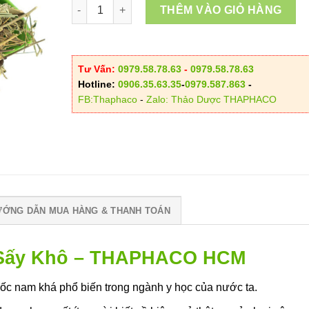
Cối Xay Sấy Khô số lượng
120.00
THÊM VÀO GIỎ HÀNG
Tư Vấn:
0979.58.78.63
-
0979.58.78.63
Hotline:
0906.35.63.35
-
0979.587.863
-
FB:Thaphaco
-
Zalo: Thảo Dược THAPHACO
ƯỚNG DẪN MUA HÀNG & THANH TOÁN
 Sấy Khô – THAPHACO HCM
uốc nam khá phổ biến trong ngành y học của nước ta.