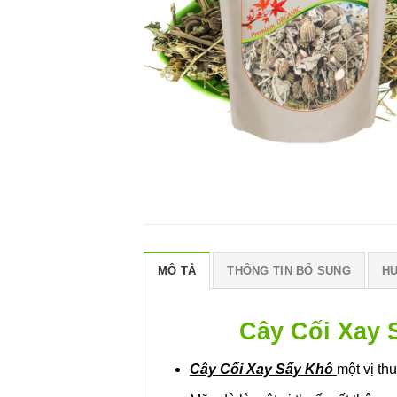
MÔ TẢ
THÔNG TIN BỔ SUNG
H
Cây Cối Xay
Cây Cối Xay Sấy Khô
một vị th