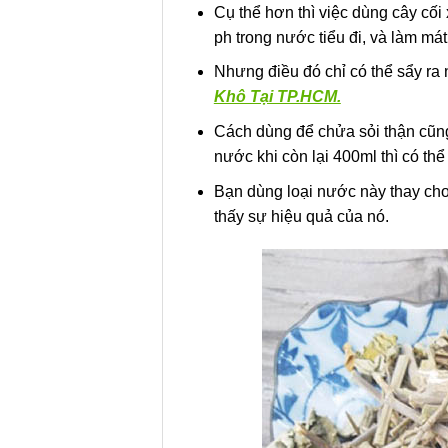
Cụ thể hơn thì việc dùng cây cối
ph trong nước tiểu đi, và làm má
Nhưng điều đó chỉ có thể sẩy ra
Khô Tại TP.HCM.
Cách dùng để chửa sỏi thận cũng
nước khi còn lại 400ml thì có th
Bạn dùng loại nước này thay ch
thấy sự hiệu quả của nó.