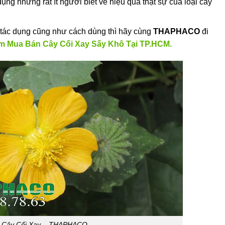
dụng nhưng rất ít người biết về hiệu quả thật sự của loại cây
 tác dụng cũng như cách dùng thì hãy cùng
THAPHACO
đi
ểm Mua Bán Cây Cối Xay Sấy Khô Tại TP.HCM.
Cây Cối Xay – THAPHACO