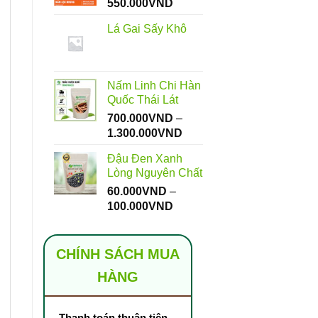
Khoảng
550.000
VND
giá:
Lá Gai Sấy Khô
từ
112.000VND
đến
550.000VND
Nấm Linh Chi Hàn
Quốc Thái Lát
700.000
VND
–
Khoảng
1.300.000
VND
giá:
Đậu Đen Xanh
từ
Lòng Nguyên Chất
700.000VND
60.000
VND
–
đến
Khoảng
100.000
VND
1.300.000VND
giá:
từ
60.000VND
CHÍNH SÁCH MUA
đến
HÀNG
100.000VND
Thanh toán thuận tiện