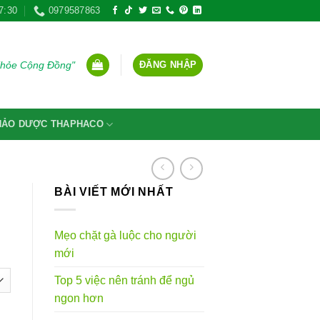
7:30
0979587863
ĐĂNG NHẬP
Khỏe Cộng Đồng"
THẢO DƯỢC THAPHACO
BÀI VIẾT MỚI NHẤT
Mẹo chặt gà luộc cho người
g
mới
Top 5 việc nên tránh để ngủ
VND
ngon hơn