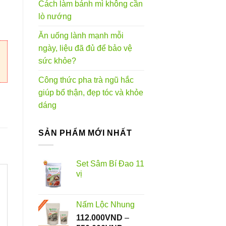
Cách làm bánh mì không cần
0VND
lò nướng
Ăn uống lành mạnh mỗi
ngày, liệu đã đủ để bảo vệ
sức khỏe?
Công thức pha trà ngũ hắc
giúp bổ thận, đẹp tóc và khỏe
dáng
SẢN PHẨM MỚI NHẤT
Set Sâm Bí Đao 11
vị
Nấm Lộc Nhung
112.000
VND
–