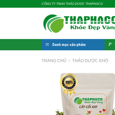
Skip
CÔNG TY TNHH THẢO DƯỢC THAPHACO
to
content
Danh mục sản phẩm
TRANG CHỦ
/
THẢO DƯỢC KHÔ