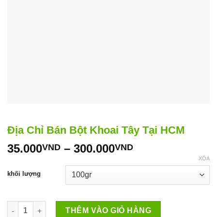
Địa Chỉ Bán Bột Khoai Tây Tại HCM
Khoảng
35.000
–
300.000
VND
VND
giá:
XÓA
từ
khối lượng
35.000VND
đến
300.000VND
Địa Chỉ Bán Bột Khoai Tây Tại HCM số lượng
THÊM VÀO GIỎ HÀNG