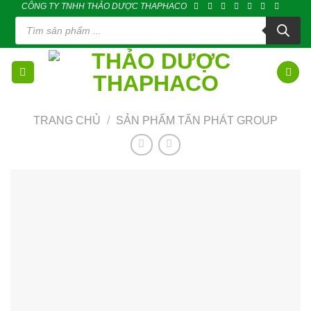
CÔNG TY TNHH THẢO DƯỢC THAPHACO
Skip
Tìm
to
kiếm
sản
content
phẩm
TRANG CHỦ
/
SẢN PHẨM TẤN PHÁT GROUP