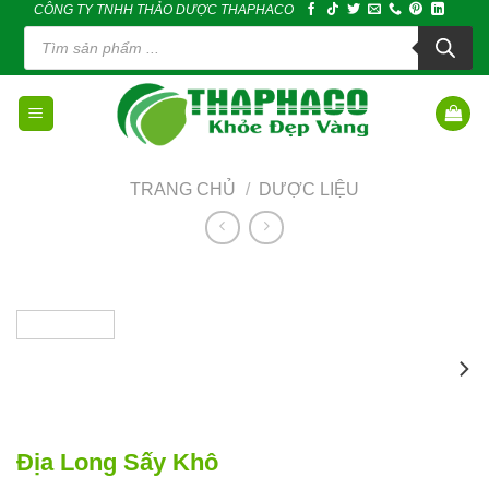
CÔNG TY TNHH THẢO DƯỢC THAPHACO
Skip
Tìm
to
kiếm
sản
content
phẩm
TRANG CHỦ
/
DƯỢC LIỆU
Địa Long Sấy Khô