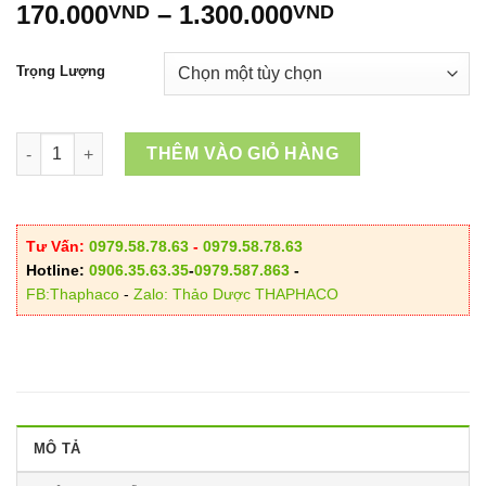
Khoảng
170.000
–
1.300.000
VND
VND
giá:
từ
Trọng Lượng
170.000VND
đến
1.300.000V
Địa Long Sấy Khô số lượng
THÊM VÀO GIỎ HÀNG
Tư Vấn:
0979.58.78.63
-
0979.58.78.63
Hotline:
0906.35.63.35
-
0979.587.863
-
FB:Thaphaco
-
Zalo: Thảo Dược THAPHACO
MÔ TẢ