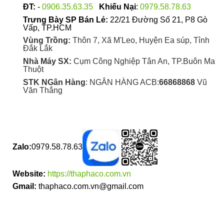
ĐT:
-
0906.35.63.35
Khiếu Nại
:
0979.58.78.63
Trưng Bày SP Bán Lẻ:
22/21 Đường Số 21, P8 Gò
Vấp, TP.HCM
Vùng Trồng:
Thôn 7, Xã M'Leo, Huyện Ea súp, Tỉnh
Đắk Lắk
Nhà Máy SX:
Cụm Công Nghiệp Tân An, TP.Buôn Ma
Thuột
STK NGân Hàng
: NGÂN HÀNG ACB:
66868868
Vũ
Văn Thắng
Zalo:
0979.58.78.63
Website:
https://thaphaco.com.vn
Gmail:
thaphaco.com.vn@gmail.com