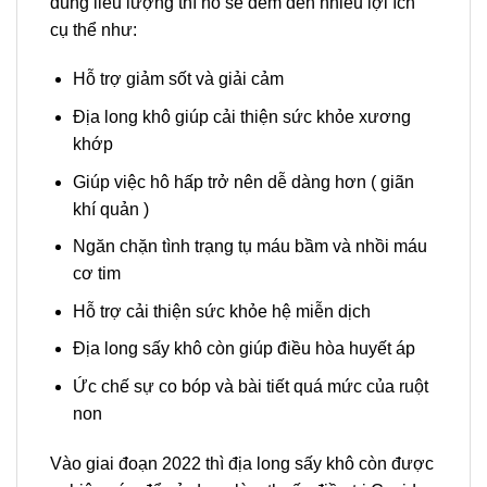
đúng liều lượng thì nó sẽ đem đến nhiều lợi ích
cụ thể như:
Hỗ trợ giảm sốt và giải cảm
Địa long khô giúp cải thiện sức khỏe xương
khớp
Giúp việc hô hấp trở nên dễ dàng hơn ( giãn
khí quản )
Ngăn chặn tình trạng tụ máu bầm và nhồi máu
cơ tim
Hỗ trợ cải thiện sức khỏe hệ miễn dịch
Địa long sấy khô còn giúp điều hòa huyết áp
Ức chế sự co bóp và bài tiết quá mức của ruột
non
Vào giai đoạn 2022 thì địa long sấy khô còn được