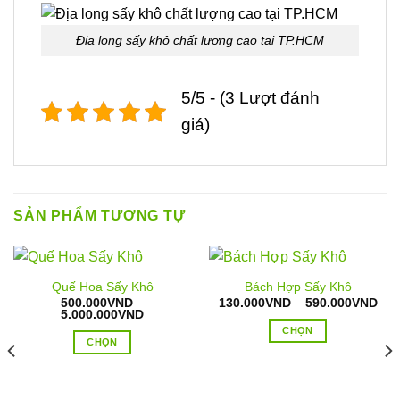
Địa long sấy khô chất lượng cao tại TP.HCM
5/5 - (3 Lượt đánh
giá)
SẢN PHẨM TƯƠNG TỰ
Quế Hoa Sấy Khô
Bách Hợp Sấy Khô
Kho
500.000
VND
–
130.000
VND
–
590.000
VND
Khoảng
giá:
5.000.000
VND
giá:
từ
CHỌN
từ
130
CHỌN
500.000VND
đến
Sản
đến
590
Sản
phẩm
5.000.000VND
phẩm
này