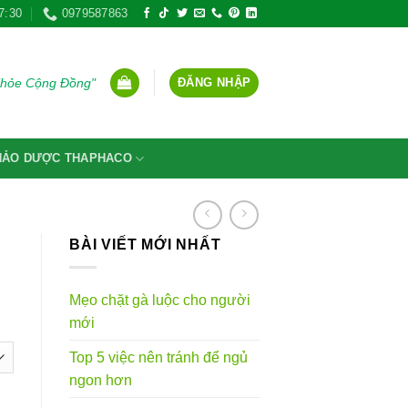
7:30
0979587863
ĐĂNG NHẬP
Khỏe Cộng Đồng"
THẢO DƯỢC THAPHACO
BÀI VIẾT MỚI NHẤT
Mẹo chặt gà luộc cho người
ảng
mới
Top 5 việc nên tránh để ngủ
.000VND
ngon hơn