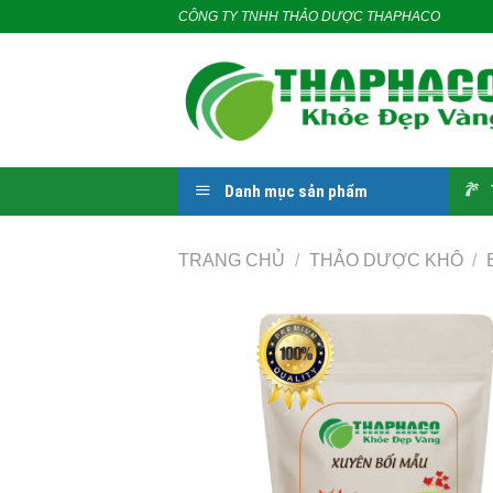
Skip
CÔNG TY TNHH THẢO DƯỢC THAPHACO
to
content
Danh mục sản phẩm
TRANG CHỦ
/
THẢO DƯỢC KHÔ
/