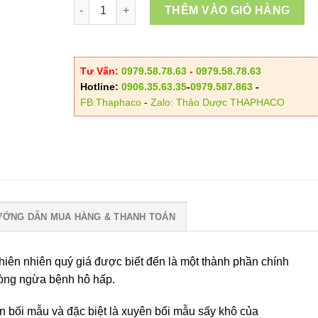
Xuyên Bối Mẫu số lượng
2.00
THÊM VÀO GIỎ HÀNG
Tư Vấn:
0979.58.78.63
-
0979.58.78.63
Hotline:
0906.35.63.35
-
0979.587.863
-
FB:Thaphaco
-
Zalo: Thảo Dược THAPHACO
ƯỚNG DẪN MUA HÀNG & THANH TOÁN
hiên nhiên quý giá được biết đến là một thành phần chính
phòng ngừa bệnh hô hấp.
 bối mẫu và đặc biệt là xuyên bối mẫu sấy khô của