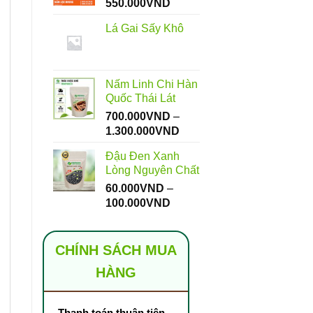
Khoảng
550.000
VND
giá:
Lá Gai Sấy Khô
từ
112.000VND
đến
550.000VND
Nấm Linh Chi Hàn
Quốc Thái Lát
700.000
VND
–
Khoảng
1.300.000
VND
giá:
Đậu Đen Xanh
từ
Lòng Nguyên Chất
700.000VND
60.000
VND
–
đến
Khoảng
100.000
VND
1.300.000VND
giá:
từ
60.000VND
CHÍNH SÁCH MUA
đến
HÀNG
100.000VND
Thanh toán thuận tiện