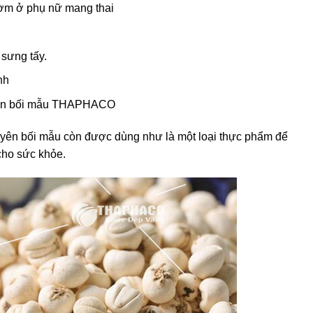
đờm ở phụ nữ mang thai
 sưng tấy.
nh
uyên bối mẫu THAPHACO
 xuyên bối mẫu còn được dùng như là một loại thực phẩm để
cho sức khỏe.