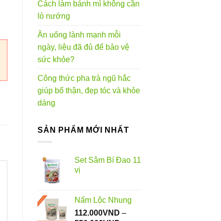
Cách làm bánh mì không cần
0.000VND
lò nướng
Ăn uống lành mạnh mỗi
ngày, liệu đã đủ để bảo vệ
sức khỏe?
Công thức pha trà ngũ hắc
giúp bổ thận, đẹp tóc và khỏe
dáng
SẢN PHẨM MỚI NHẤT
Set Sâm Bí Đao 11
vị
Nấm Lộc Nhung
112.000
VND
–