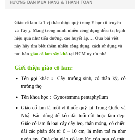
HƯỚNG DẪN MUA HÀNG & THANH TOÁN
Giảo cổ lam là 1 vị thảo dược quý trong Y học cổ truyền
và Tây y. Mang trong mình nhiều công dụng điều trị bệnh
hiệu quả như tiểu đường, cao huyết áp,… Qua bài viết
này hãy tìm biết thêm nhiều công dụng, cách sử dụng và
nơi bán
giảo cổ lam sấy khô
tại HCM uy tín nhé.
Giới thiệu giảo cổ lam:
Tên gọi khác
:
Cây trường sinh, cỏ thần kỳ, cỏ
trường thọ
Tên khoa học
:
Gynostemma pentaphyllum
Giảo cổ lam là một vị thuốc quý tại Trung Quốc và
Nhật Bản dùng để kéo dài tuổi đời hoặc làm đẹp.
Giảo cổ lam là loại cây dây leo, thân mỏng, có chiều
dài các phân đốt từ 6 – 10 cm, lá mềm toả ra như
ngón tay, Quả của giảo cổ lam lúc còn non có màu