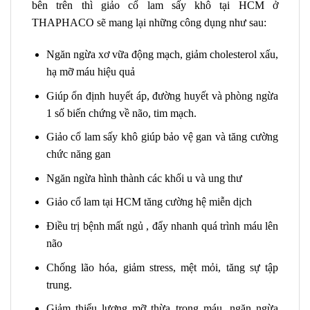
bên trên thì giảo cổ lam sấy khô tại HCM ở
THAPHACO sẽ mang lại những công dụng như sau:
Ngăn ngừa xơ vữa động mạch, giảm cholesterol xấu,
hạ mỡ máu hiệu quả
Giúp ổn định huyết áp, đường huyết và phòng ngừa
1 số biến chứng về não, tim mạch.
Giảo cổ lam sấy khô giúp bảo vệ gan và tăng cường
chức năng gan
Ngăn ngừa hình thành các khối u và ung thư
Giảo cổ lam tại HCM tăng cường hệ miễn dịch
Điều trị bệnh mất ngủ , đẩy nhanh quá trình máu lên
não
Chống lão hóa, giảm stress, mệt mỏi, tăng sự tập
trung.
Giảm thiểu lượng mỡ thừa trong máu, ngăn ngừa