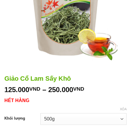
Giảo Cổ Lam Sấy Khô
Khoảng
125.000
–
250.000
VND
VND
giá:
HẾT HÀNG
từ
125.000VND
XÓA
đến
Khối lượng
250.000VND