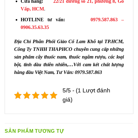
Cửa hàng:
22/21 đường số 21, phường 8, Gò
Vấp, HCM
.
HOTLINE tư vấn:
0979.587.863 –
0906.35.63.35
Địa Chỉ Phân Phối Giảo Cổ Lam Khô tại TP.HCM,
Công Ty TNHH THAPHCO chuyên cung cấp những
sản phẩm cây thuốc nam, thuốc ngâm rượu, các loại
bột, tinh dầu thiên nhiên,…Với cam kết chất lượng
hàng đầu Việt Nam, Tư Vấn: 0979.587.863
5/5 - (1 Lượt đánh
giá)
SẢN PHẨM TƯƠNG TỰ