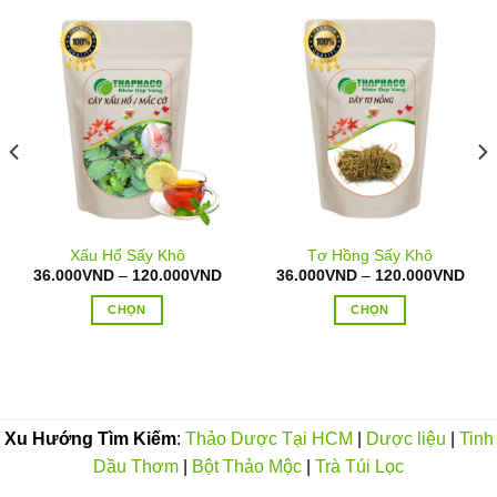
Xấu Hổ Sấy Khô
Tơ Hồng Sấy Khô
oảng
Khoảng
Kho
36.000
VND
–
120.000
VND
36.000
VND
–
120.000
VND
:
giá:
giá:
từ
từ
CHỌN
CHỌN
.000VND
36.000VND
36.
n
đến
đến
Sản
Sản
0.000VND
120.000VND
120
phẩm
phẩm
này
này
có
có
nhiều
nhiều
Xu Hướng Tìm Kiếm
:
Thảo Dược Tại HCM
|
Dược liệu
|
Tinh
biến
biến
Dầu Thơm
|
Bột Thảo Mộc
|
Trà Túi Lọc
thể.
thể.