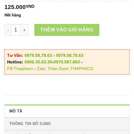
125.000
VND
Hết hàng
Giảo Cổ Lam Sấy Khô số lượng
THÊM VÀO GIỎ HÀNG
Tư Vấn:
0979.58.78.63
-
0979.58.78.63
Hotline:
0906.35.63.35
-
0979.587.863
-
FB:Thaphaco
-
Zalo: Thảo Dược THAPHACO
MÔ TẢ
THÔNG TIN BỔ SUNG