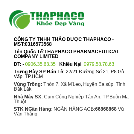
Các
Các
tùy
tùy
chọn
chọn
có
có
thể
thể
được
được
chọn
chọn
CÔNG TY TNHH THẢO DƯỢC THAPHACO -
MST:0316573568
trên
trên
trang
trang
Tên Quốc Tế:THAPHACO PHARMACEUTICAL
COMPANY LIMITED
sản
sản
phẩm
phẩm
ĐT:
-
0906.35.63.35
Khiếu Nại
:
0979.58.78.63
Trưng Bày SP Bán Lẻ:
22/21 Đường Số 21, P8 Gò
Vấp, TP.HCM
Vùng Trồng:
Thôn 7, Xã M'Leo, Huyện Ea súp, Tỉnh
Đắk Lắk
Nhà Máy SX:
Cụm Công Nghiệp Tân An, TP.Buôn Ma
Thuột
STK NGân Hàng
: NGÂN HÀNG ACB:
66868868
Vũ
Văn Thắng