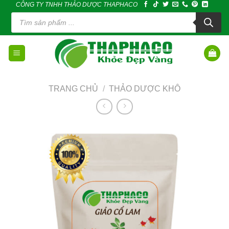
CÔNG TY TNHH THẢO DƯỢC THAPHACO
Skip
Tìm
to
kiếm
sản
content
phẩm
TRANG CHỦ
/
THẢO DƯỢC KHÔ