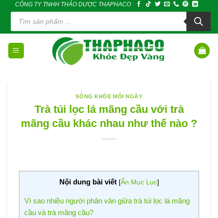
CÔNG TY TNHH THẢO DƯỢC THAPHACO
Skip
Tìm
to
kiếm
sản
content
phẩm
SỐNG KHỎE MỖI NGÀY
Trà túi lọc lá mãng cầu với trà
mãng cầu khác nhau như thế nào ?
Nội dung bài viết
[
Ẩn Mục Lục
]
Vì sao nhiều người phân vân giữa trà túi lọc lá mãng
cầu và trà mãng cầu?