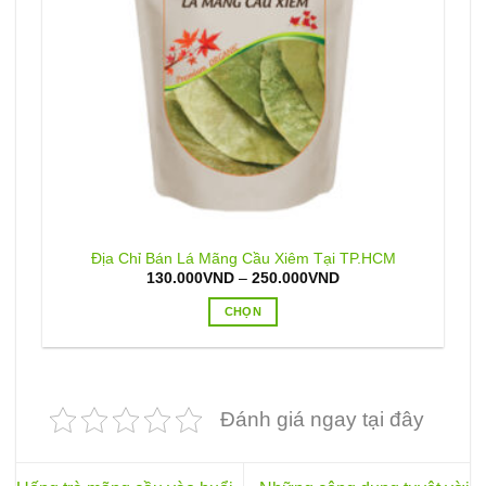
Địa Chỉ Bán Lá Mãng Cầu Xiêm Tại TP.HCM
Khoảng
130.000
VND
–
250.000
VND
giá:
từ
CHỌN
130.000VND
đến
Sản
250.000VND
phẩm
này
có
Đánh giá ngay tại đây
nhiều
biến
thể.