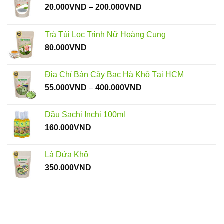
Khoảng
20.000
VND
–
200.000
VND
giá:
từ
Trà Túi Lọc Trinh Nữ Hoàng Cung
20.000VND
80.000
VND
đến
200.000VND
Địa Chỉ Bán Cây Bạc Hà Khô Tại HCM
Khoảng
55.000
VND
–
400.000
VND
giá:
từ
Dầu Sachi Inchi 100ml
55.000VND
160.000
VND
đến
400.000VND
Lá Dứa Khô
350.000
VND