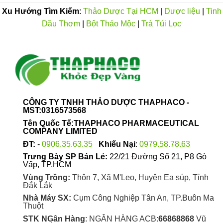
Xu Hướng Tìm Kiếm
:
Thảo Dược Tại HCM
|
Dược liệu
|
Tinh
Dầu Thơm
|
Bột Thảo Mộc
|
Trà Túi Lọc
CÔNG TY TNHH THẢO DƯỢC THAPHACO -
MST:0316573568
Tên Quốc Tế:THAPHACO PHARMACEUTICAL
COMPANY LIMITED
ĐT:
-
0906.35.63.35
Khiếu Nại
:
0979.58.78.63
Trưng Bày SP Bán Lẻ:
22/21 Đường Số 21, P8 Gò
Vấp, TP.HCM
Vùng Trồng:
Thôn 7, Xã M'Leo, Huyện Ea súp, Tỉnh
Đắk Lắk
Nhà Máy SX:
Cụm Công Nghiệp Tân An, TP.Buôn Ma
Thuột
STK NGân Hàng
: NGÂN HÀNG ACB:
66868868
Vũ