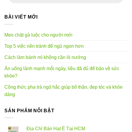
phẩm
BÀI VIẾT MỚI
Mẹo chặt gà luộc cho người mới
Top 5 việc nên tránh để ngủ ngon hơn
Cách làm bánh mì không cần lò nướng
Ăn uống lành mạnh mỗi ngày, liệu đã đủ để bảo vệ sức
khỏe?
Công thức pha trà ngũ hắc giúp bổ thận, đẹp tóc và khỏe
dáng
SẢN PHẨM NỖI BẬT
Địa Chỉ Bán Hạt É Tại HCM