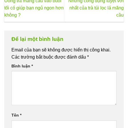
Uống trà mãng cầu vào buổi
Những công dụng tuyệt vời
Các
tối có giúp bạn ngủ ngon hơn
nhất của trà túi lọc lá mãng
tùy
không ?
cầu
chọn
có
thể
được
Để lại một bình luận
chọn
trên
Email của bạn sẽ không được hiển thị công khai.
trang
Các trường bắt buộc được đánh dấu
*
sản
phẩm
Bình luận
*
Tên
*