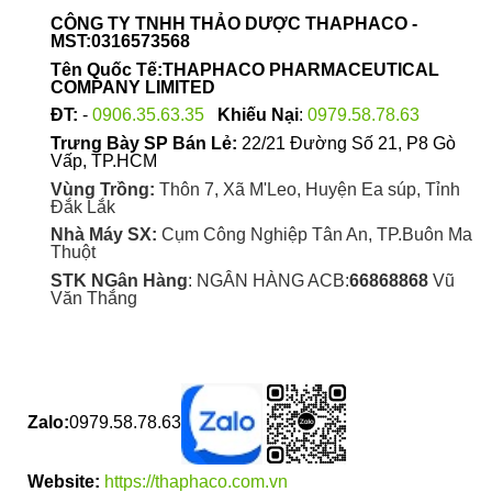
được
CÔNG TY TNHH THẢO DƯỢC THAPHACO -
chọn
MST:0316573568
trên
Tên Quốc Tế:THAPHACO PHARMACEUTICAL
trang
COMPANY LIMITED
sản
ĐT:
-
0906.35.63.35
Khiếu Nại
:
0979.58.78.63
phẩm
Trưng Bày SP Bán Lẻ:
22/21 Đường Số 21, P8 Gò
Vấp, TP.HCM
Vùng Trồng:
Thôn 7, Xã M'Leo, Huyện Ea súp, Tỉnh
Đắk Lắk
Nhà Máy SX:
Cụm Công Nghiệp Tân An, TP.Buôn Ma
Thuột
STK NGân Hàng
: NGÂN HÀNG ACB:
66868868
Vũ
Văn Thắng
Zalo:
0979.58.78.63
Website:
https://thaphaco.com.vn