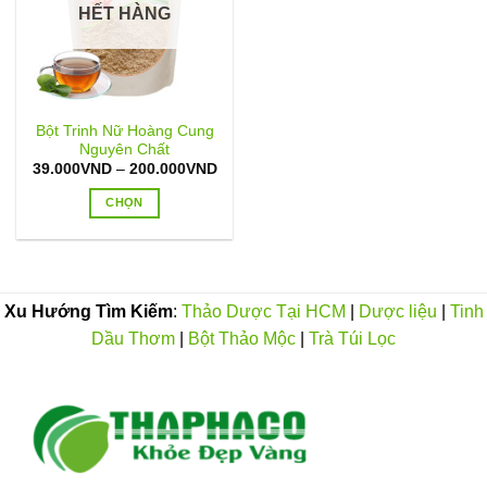
HẾT HÀNG
Bột Trinh Nữ Hoàng Cung
Nguyên Chất
Khoảng
39.000
VND
–
200.000
VND
giá:
từ
CHỌN
39.000VND
đến
Sản
200.000VND
phẩm
này
có
Xu Hướng Tìm Kiếm
:
Thảo Dược Tại HCM
|
Dược liệu
|
Tinh
nhiều
Dầu Thơm
|
Bột Thảo Mộc
|
Trà Túi Lọc
biến
thể.
Các
tùy
chọn
có
thể