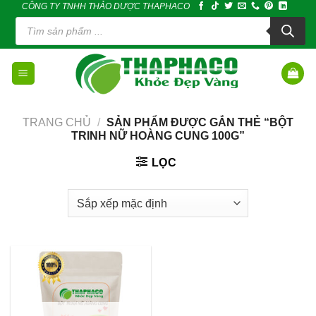
CÔNG TY TNHH THẢO DƯỢC THAPHACO
Skip
Tìm
to
kiếm
sản
content
phẩm
TRANG CHỦ
/
SẢN PHẨM ĐƯỢC GẮN THẺ “BỘT
TRINH NỮ HOÀNG CUNG 100G”
LỌC