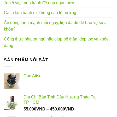
Top 5 việc nên tránh để ngủ ngon hơn
Cách làm bánh mì không cần lò nướng
Ăn uống lành mạnh mỗi ngày, liệu đã đủ để bảo vệ sức
khỏe?
Công thức pha trà ngũ hắc giúp bổ thận, đẹp tóc và khỏe
dáng
SẢN PHẨM NỖI BẬT
Cao Atiso
Địa Chỉ Bán Tinh Dầu Hương Thảo Tại
TP.HCM
Khoảng
55.000
VND
–
450.000
VND
giá: