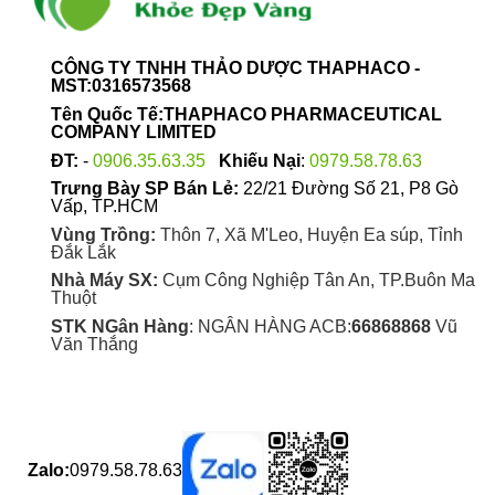
CÔNG TY TNHH THẢO DƯỢC THAPHACO -
MST:0316573568
Tên Quốc Tế:THAPHACO PHARMACEUTICAL
COMPANY LIMITED
ĐT:
-
0906.35.63.35
Khiếu Nại
:
0979.58.78.63
Trưng Bày SP Bán Lẻ:
22/21 Đường Số 21, P8 Gò
Vấp, TP.HCM
Vùng Trồng:
Thôn 7, Xã M'Leo, Huyện Ea súp, Tỉnh
Đắk Lắk
Nhà Máy SX:
Cụm Công Nghiệp Tân An, TP.Buôn Ma
Thuột
STK NGân Hàng
: NGÂN HÀNG ACB:
66868868
Vũ
Văn Thắng
Zalo:
0979.58.78.63