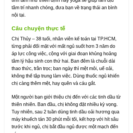
tĩnh tâm như thiền định hay yoga sẽ giúp làm dịu
tâm trí nhanh chóng, đưa bạn về trạng thái an bình
nội tại.
Câu chuyện thực tế
Chị Thủy – 38 tuổi, nhân viên kế toán tại TP.HCM,
từng phải đối mặt với mất ngủ suốt hơn 3 năm do
áp lực công việc, cộng với giai đoạn khủng hoảng
tâm lý hậu sinh con thứ hai. Ban đêm là chuỗi dài
thao thức, trằn trọc; ban ngày thì mệt mỏi, uể oải,
không thể tập trung làm việc. Dùng thuốc ngủ khiến
chị càng thêm mệt, hay quên và cáu gắt.
Một người bạn giới thiệu chị đến với các tinh dầu từ
thiên nhiên. Ban đầu, chị không đặt nhiều kỳ vọng.
Tuy nhiên, sau 2 tuần dùng tinh dầu oải hương qua
máy khuếch tán 30 phút mỗi tối, kết hợp với hít sâu
trước khi ngủ, chị bắt đầu ngủ được một mạch đến