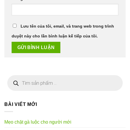
Lưu tên của tôi, email, và trang web trong trình
duyệt này cho lần bình luận kế tiếp của tôi.
Tìm
kiếm
sản
phẩm
BÀI VIẾT MỚI
Mẹo chặt gà luộc cho người mới