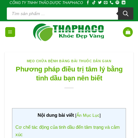
CÔNG TY TNHH THẢO DƯỢC THAPHACO
Skip
Tìm
to
kiếm
sản
content
phẩm
MẸO CHỮA BỆNH BẰNG BÀI THUỐC DÂN GIAN
Phương pháp điều trị tâm lý bằng
tinh dầu bạn nên biết
Nội dung bài viết
[
Ẩn Mục Lục
]
Cơ chế tác động của tinh dầu đến tâm trạng và cảm
xúc