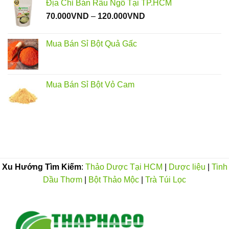
Địa Chỉ Bán Râu Ngô Tại TP.HCM
từ
Khoảng
70.000
VND
–
120.000
VND
55.000VND
giá:
đến
từ
450.000VND
Mua Bán Sỉ Bột Quả Gấc
70.000VND
đến
120.000VND
Mua Bán Sỉ Bột Vỏ Cam
Xu Hướng Tìm Kiếm
:
Thảo Dược Tại HCM
|
Dược liệu
|
Tinh
Dầu Thơm
|
Bột Thảo Mộc
|
Trà Túi Lọc