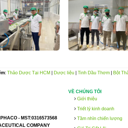
ếm
:
Thảo Dược Tại HCM
|
Dược liệu
|
Tinh Dầu Thơm
|
Bột Th
VỀ CHÚNG TÔI
Giới thiệu
Triết lý kinh doanh
PHACO -
MST:0316573568
Tầm nhìn chiến lượng
MACEUTICAL COMPANY