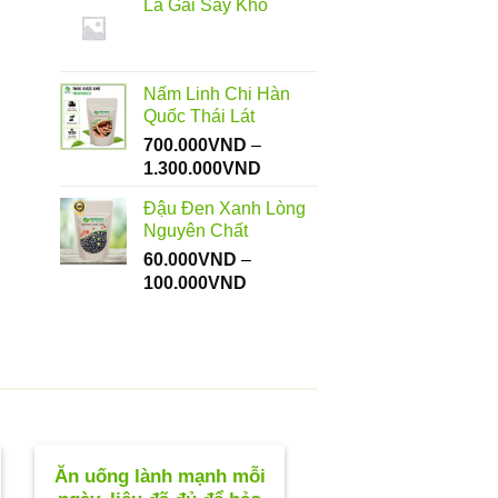
Lá Gai Sấy Khô
từ
112.000VND
đến
550.000VND
Nấm Linh Chi Hàn
Quốc Thái Lát
700.000
VND
–
Khoảng
1.300.000
VND
giá:
Đậu Đen Xanh Lòng
từ
Nguyên Chất
700.000VND
60.000
VND
–
đến
Khoảng
100.000
VND
1.300.000VND
giá:
từ
60.000VND
đến
100.000VND
Ăn uống lành mạnh mỗi