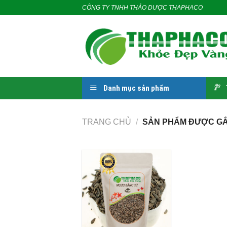
Skip
CÔNG TY TNHH THẢO DƯỢC THAPHACO
to
content
Danh mục sản phẩm
TRANG CHỦ
/
SẢN PHẨM ĐƯỢC GẮ