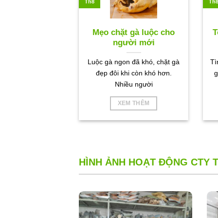
Th8
Th
Mẹo chặt gà luộc cho
T
người mới
Luộc gà ngon đã khó, chặt gà
Tì
đẹp đôi khi còn khó hơn.
g
Nhiều người
XEM THÊM
HÌNH ẢNH HOẠT ĐỘNG CTY