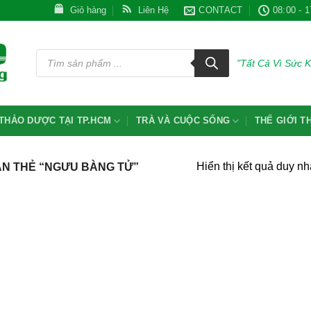
Giỏ hàng
Liên Hệ
CONTACT
08:00 - 1
Tìm
kiếm
"Tất Cả Vì Sức 
sản
phẩm
THẢO DƯỢC TẠI TP.HCM
TRÀ VÀ CUỘC SỐNG
THẾ GIỚI 
Hiển thị kết quả duy nh
N THẺ “NGƯU BÀNG TỬ”