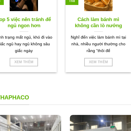
8
Th8
op 5 việc nên tránh để
Cách làm bánh mì
ngủ ngon hơn
không cần lò nướng
nh trạng mất ngủ, khó đi vào
Nghĩ đến việc làm bánh mì tại
iấc ngủ hay ngủ không sâu
nhà, nhiều người thường cho
giấc ngày
rằng “thôi để
XEM THÊM
XEM THÊM
 THAPHACO