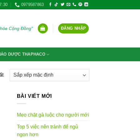
7:30
0979587863
ĐĂNG NHẬP
Khỏe Cộng Đồng"
THẢO DƯỢC THAPHACO
ất
BÀI VIẾT MỚI
Mẹo chặt gà luộc cho người mới
Top 5 việc nên tránh để ngủ
ngon hơn