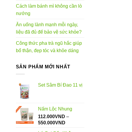
Cách làm bánh mì không cần lò
nướng
Ăn uống lành mạnh mỗi ngày,
liệu đã đủ để bảo vệ sức khỏe?
Công thức pha trà ngũ hắc giúp
bổ thận, đẹp tóc và khỏe dáng
SẢN PHẨM MỚI NHẤT
Set Sâm Bí Đao 11 vị
Nấm Lộc Nhung
112.000
VND
–
Khoảng
550.000
VND
giá: