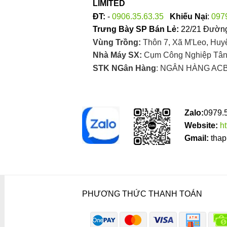
LIMITED
ĐT:
-
0906.35.63.35
Khiếu Nại
:
097
Trưng Bày SP Bán Lẻ:
22/21 Đường
Vùng Trồng:
Thôn 7, Xã M'Leo, Huy
Nhà Máy SX:
Cụm Công Nghiệp Tân 
STK NGân Hàng
: NGÂN HÀNG ACB
Zalo:
0979.
Website:
h
Gmail:
thap
PHƯƠNG THỨC THANH TOÁN