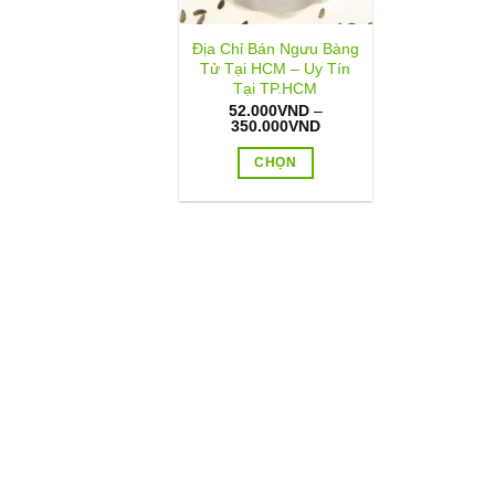
Địa Chỉ Bán Ngưu Bàng
Tử Tại HCM – Uy Tín
Tại TP.HCM
52.000
VND
–
Khoảng
350.000
VND
giá:
từ
CHỌN
52.000VND
đến
Sản
350.000VND
phẩm
này
có
nhiều
biến
thể.
Các
tùy
chọn
có
thể
được