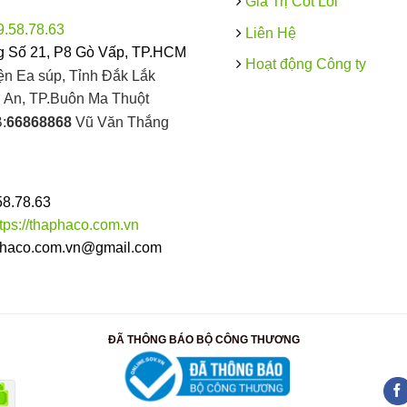
Giá Trị Cốt Lõi
9.58.78.63
Liên Hệ
 Số 21, P8 Gò Vấp, TP.HCM
Hoạt động Công ty
ện Ea súp, Tỉnh Đắk Lắk
An, TP.Buôn Ma Thuột
:
66868868
Vũ Văn Thắng
58.78.63
ttps://thaphaco.com.vn
haco.com.vn@gmail.com
ĐÃ THÔNG BÁO BỘ CÔNG THƯƠNG