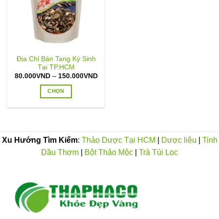
Địa Chỉ Bán Tang Ký Sinh
Tại TP.HCM
Khoảng
80.000
VND
–
150.000
VND
giá:
từ
CHỌN
80.000VND
đến
Sản
150.000VND
phẩm
này
có
Xu Hướng Tìm Kiếm
:
Thảo Dược Tại HCM
|
Dược liệu
|
Tinh
nhiều
Dầu Thơm
|
Bột Thảo Mộc
|
Trà Túi Lọc
biến
thể.
Các
tùy
chọn
có
thể