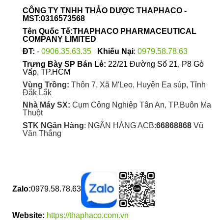
được
CÔNG TY TNHH THẢO DƯỢC THAPHACO -
chọn
MST:0316573568
trên
Tên Quốc Tế:THAPHACO PHARMACEUTICAL
trang
COMPANY LIMITED
sản
ĐT:
-
0906.35.63.35
Khiếu Nại
:
0979.58.78.63
phẩm
Trưng Bày SP Bán Lẻ:
22/21 Đường Số 21, P8 Gò
Vấp, TP.HCM
Vùng Trồng:
Thôn 7, Xã M'Leo, Huyện Ea súp, Tỉnh
Đắk Lắk
Nhà Máy SX:
Cụm Công Nghiệp Tân An, TP.Buôn Ma
Thuột
STK NGân Hàng
: NGÂN HÀNG ACB:
66868868
Vũ
Văn Thắng
Zalo:
0979.58.78.63
Website:
https://thaphaco.com.vn