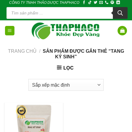
CÔNG TY TNHH THẢO DƯỢC THAPHACO
Skip
Tìm
to
kiếm
sản
content
phẩm
TRANG CHỦ
/
SẢN PHẨM ĐƯỢC GẮN THẺ “TANG
KÝ SINH”
LỌC