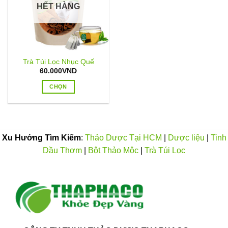
HẾT HÀNG
Trà Túi Lọc Nhục Quế
60.000
VND
CHỌN
Sản
phẩm
này
có
Xu Hướng Tìm Kiếm
:
Thảo Dược Tại HCM
|
Dược liệu
|
Tinh
nhiều
Dầu Thơm
|
Bột Thảo Mộc
|
Trà Túi Lọc
biến
thể.
Các
tùy
chọn
có
thể
được