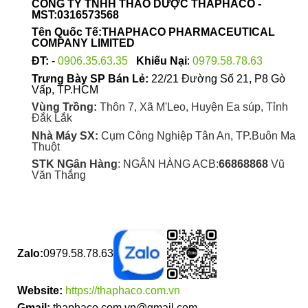
CÔNG TY TNHH THẢO DƯỢC THAPHACO -
chọn
MST:0316573568
trên
Tên Quốc Tế:THAPHACO PHARMACEUTICAL
trang
COMPANY LIMITED
sản
ĐT:
-
0906.35.63.35
Khiếu Nại
:
0979.58.78.63
phẩm
Trưng Bày SP Bán Lẻ:
22/21 Đường Số 21, P8 Gò
Vấp, TP.HCM
Vùng Trồng:
Thôn 7, Xã M'Leo, Huyện Ea súp, Tỉnh
Đắk Lắk
Nhà Máy SX:
Cụm Công Nghiệp Tân An, TP.Buôn Ma
Thuột
STK NGân Hàng
: NGÂN HÀNG ACB:
66868868
Vũ
Văn Thắng
Zalo:
0979.58.78.63
Website:
https://thaphaco.com.vn
Gmail:
thaphaco.com.vn@gmail.com