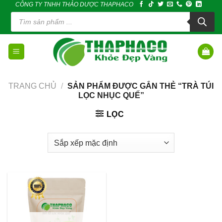
CÔNG TY TNHH THẢO DƯỢC THAPHACO
Skip
Tìm
to
kiếm
sản
content
phẩm
TRANG CHỦ
/
SẢN PHẨM ĐƯỢC GẮN THẺ “TRÀ TÚI
LỌC NHỤC QUẾ”
LỌC