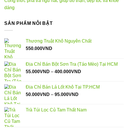
Công thức pha trà ngũ hắc giúp bổ thận, đẹp tóc và khỏe
dáng
SẢN PHẨM NỖI BẬT
Thương Truật Khô Nguyên Chất
550.000
VND
Địa Chỉ Bán Bột Sơn Tra (Táo Mèo) Tại HCM
Khoảng
55.000
VND
–
400.000
VND
giá:
từ
Địa Chỉ Bán Lá Lốt Khô Tại TP.HCM
55.000VND
Khoảng
50.000
VND
–
95.000
VND
đến
giá:
400.000VND
từ
Trà Túi Lọc Củ Tam Thất Nam
50.000VND
đến
95.000VND