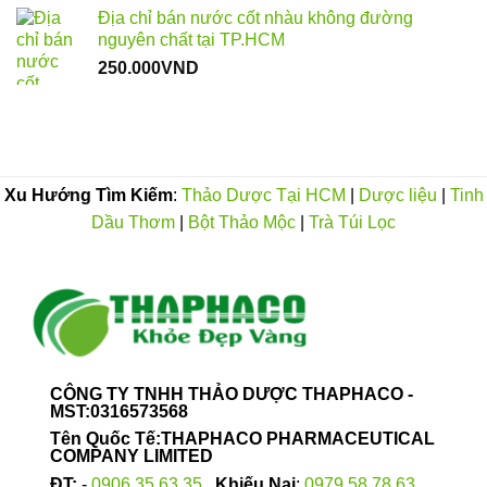
Địa chỉ bán nước cốt nhàu không đường
nguyên chất tại TP.HCM
250.000
VND
Xu Hướng Tìm Kiếm
:
Thảo Dược Tại HCM
|
Dược liệu
|
Tinh
Dầu Thơm
|
Bột Thảo Mộc
|
Trà Túi Lọc
CÔNG TY TNHH THẢO DƯỢC THAPHACO -
MST:0316573568
Tên Quốc Tế:THAPHACO PHARMACEUTICAL
COMPANY LIMITED
ĐT:
-
0906.35.63.35
Khiếu Nại
:
0979.58.78.63