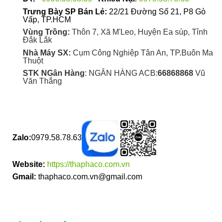
Trưng Bày SP Bán Lẻ:
22/21 Đường Số 21, P8 Gò
Vấp, TP.HCM
Vùng Trồng:
Thôn 7, Xã M'Leo, Huyện Ea súp, Tỉnh
Đắk Lắk
Nhà Máy SX:
Cụm Công Nghiệp Tân An, TP.Buôn Ma
Thuột
STK NGân Hàng
: NGÂN HÀNG ACB:
66868868
Vũ
Văn Thắng
Zalo:
0979.58.78.63
Website:
https://thaphaco.com.vn
Gmail:
thaphaco.com.vn@gmail.com