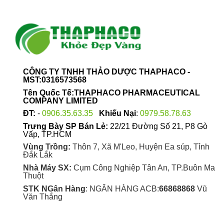
trên
trên
trang
trang
sản
sản
phẩm
phẩm
CÔNG TY TNHH THẢO DƯỢC THAPHACO -
MST:0316573568
Tên Quốc Tế:THAPHACO PHARMACEUTICAL
COMPANY LIMITED
ĐT:
-
0906.35.63.35
Khiếu Nại
:
0979.58.78.63
Trưng Bày SP Bán Lẻ:
22/21 Đường Số 21, P8 Gò
Vấp, TP.HCM
Vùng Trồng:
Thôn 7, Xã M'Leo, Huyện Ea súp, Tỉnh
Đắk Lắk
Nhà Máy SX:
Cụm Công Nghiệp Tân An, TP.Buôn Ma
Thuột
STK NGân Hàng
: NGÂN HÀNG ACB:
66868868
Vũ
Văn Thắng