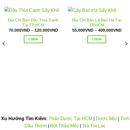
Địa Chỉ Bán Dây Thìa Canh
Địa Chỉ Bán Lá Bạc Hà Tại
Tại TP.HCM
TP.HCM
Khoảng
Kho
70.000
VND
–
120.000
VND
55.000
VND
–
400.000
VND
giá:
giá:
từ
từ
CHỌN
CHỌN
70.000VND
55.
đến
đến
Sản
Sản
120.000VND
400
phẩm
phẩm
này
này
có
có
nhiều
nhiều
biến
biến
oảng
thể.
thể.
:
Các
Các
.000VND
tùy
tùy
n
0.000VND
chọn
chọn
có
có
thể
thể
Xu Hướng Tìm Kiếm
:
Thảo Dược Tại HCM
|
Dược liệu
|
Tinh
được
được
chọn
chọn
Dầu Thơm
|
Bột Thảo Mộc
|
Trà Túi Lọc