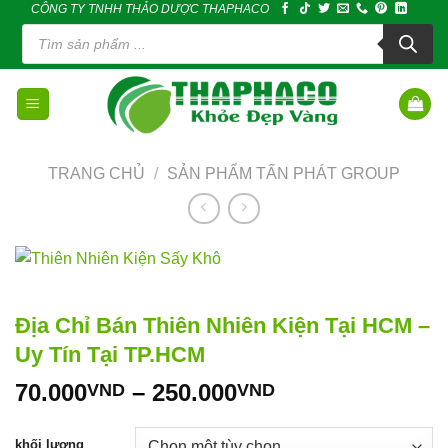
CÔNG TY TNHH THẢO DƯỢC THAPHACO
Skip
Tìm
to
kiếm
sản
content
phẩm
TRANG CHỦ
/
SẢN PHẨM TẤN PHÁT GROUP
Địa Chỉ Bán Thiên Nhiên Kiện Tại HCM –
Uy Tín Tại TP.HCM
Khoảng
70.000
–
250.000
VND
VND
giá:
từ
khối lượng