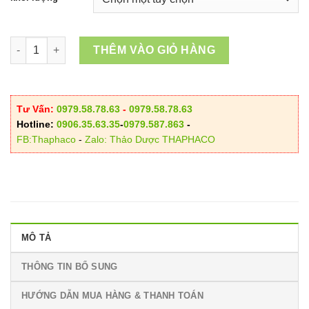
70.000VND
đến
250.000VND
Địa Chỉ Bán Thiên Nhiên Kiện Tại HCM – Uy Tín Tại TP.HCM số
THÊM VÀO GIỎ HÀNG
Tư Vấn:
0979.58.78.63
-
0979.58.78.63
Hotline:
0906.35.63.35
-
0979.587.863
-
FB:Thaphaco
-
Zalo: Thảo Dược THAPHACO
MÔ TẢ
THÔNG TIN BỔ SUNG
HƯỚNG DẪN MUA HÀNG & THANH TOÁN