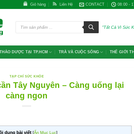
Giỏ hàng
Liên Hệ
CONTACT
08:00 - 1
Tìm
kiếm
"Tất Cả Vì Sức 
sản
phẩm
THẢO DƯỢC TẠI TP.HCM
TRÀ VÀ CUỘC SỐNG
THẾ GIỚI 
TẠP CHÍ SỨC KHỎE
ần Tây Nguyên – Càng uống lại
càng ngon
ội dung bài viết
[
Ẩn Mục Lục
]