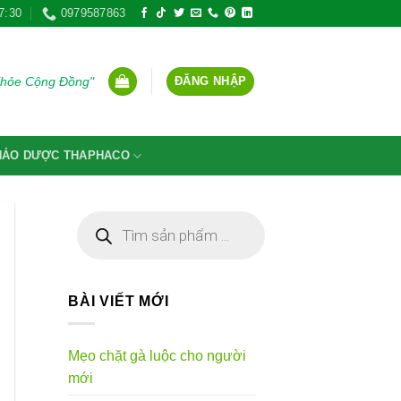
7:30
0979587863
ĐĂNG NHẬP
Khỏe Cộng Đồng"
THẢO DƯỢC THAPHACO
Tìm
kiếm
sản
phẩm
BÀI VIẾT MỚI
Mẹo chặt gà luộc cho người
mới