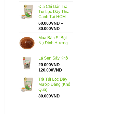
Địa Chỉ Bán Trà
Túi Lọc Dây Thìa
Canh Tại HCM
60.000
VND
–
Khoảng
80.000
VND
giá:
Mua Bán Sỉ Bột
từ
Nụ Đinh Hương
60.000VND
đến
80.000VND
Lá Sen Sấy Khô
20.000
VND
–
Khoảng
120.000
VND
giá:
Trà Túi Lọc Dây
từ
Mướp Đắng (Khổ
20.000VND
Qua)
đến
80.000
VND
120.000VND