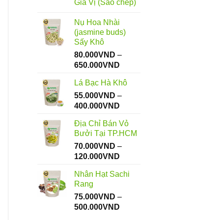
Gia Vị (Sao chép)
Nụ Hoa Nhài
(jasmine buds)
Sấy Khô
80.000
VND
–
Khoảng
650.000
VND
giá:
Lá Bạc Hà Khô
từ
55.000
VND
–
80.000VND
Khoảng
400.000
VND
đến
giá:
650.000VND
Địa Chỉ Bán Vỏ
từ
Bưởi Tại TP.HCM
55.000VND
70.000
VND
–
đến
Khoảng
120.000
VND
400.000VND
giá:
Nhân Hạt Sachi
từ
Rang
70.000VND
75.000
VND
–
đến
Khoảng
500.000
VND
120.000VND
giá: