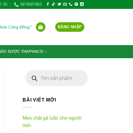
7:30
0979587863
ĐĂNG NHẬP
Khỏe Cộng Đồng"
THẢO DƯỢC THAPHACO
Tìm
kiếm
sản
phẩm
BÀI VIẾT MỚI
Mẹo chặt gà luộc cho người
mới