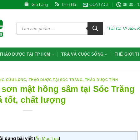
Giỏ hàng
Liên Hệ
CONTACT
08:00 - 1
Tìm
kiếm
"Tất Cả Vì Sức 
sản
phẩm
THẢO DƯỢC TẠI TP.HCM
TRÀ VÀ CUỘC SỐNG
THẾ GIỚI 
ÔNG CỬU LONG
,
THẢO DƯỢC TẠI SÓC TRĂNG
,
THẢO DƯỢC TỈNH
 sơn mật hồng sâm tại Sóc Trăng
á tốt, chất lượng
ội dung bài viết
[
Ẩn Mục Lục
]