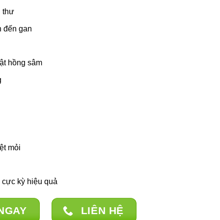
g thư
n đến gan
mật hồng sâm
g
ệt mỏi
 cực kỳ hiệu quả
NGAY
LIÊN HỆ