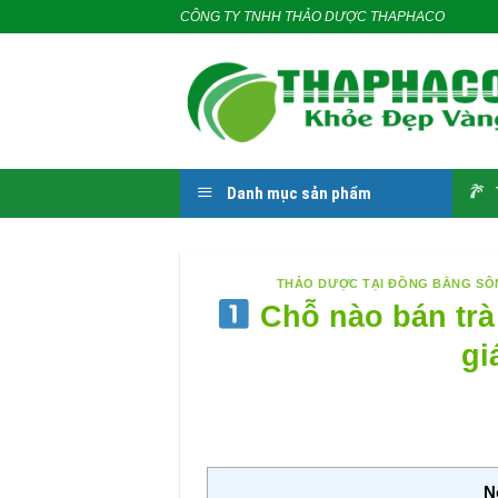
Skip
CÔNG TY TNHH THẢO DƯỢC THAPHACO
to
content
Danh mục sản phẩm
THẢO DƯỢC TẠI ĐỒNG BẰNG S
Chỗ nào bán trà
gi
N