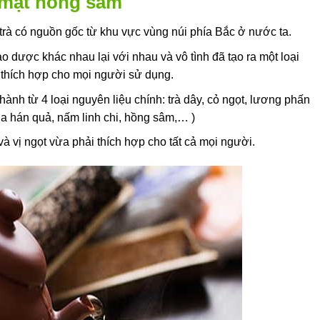
n mật hồng sâm
trà có nguồn gốc từ khu vực vùng núi phía Bắc ở nước ta.
ảo dược khác nhau lại với nhau và vô tình đã tạo ra một loại
thích hợp cho mọi người sử dụng.
nh từ 4 loại nguyên liệu chính: trà dây, cỏ ngọt, lương phấn
 la hán quả, nấm linh chi, hồng sâm,… )
à vị ngọt vừa phải thích hợp cho tất cả mọi người.