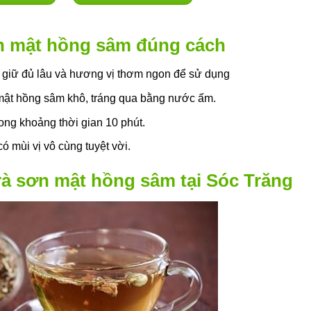
n mật hồng sâm đúng cách
 giữ đủ lâu và hương vị thơm ngon để sử dụng
mật hồng sâm khô, tráng qua bằng nước ấm.
ng khoảng thời gian 10 phút.
ó mùi vị vô cùng tuyệt vời.
rà sơn mật hồng sâm tại Sóc Trăng