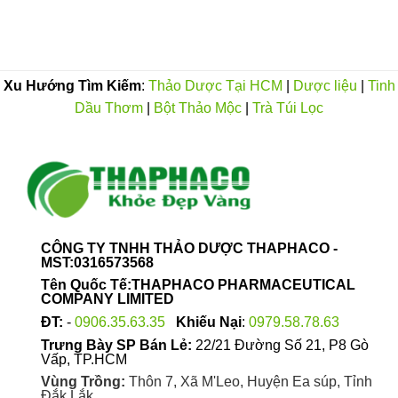
Xu Hướng Tìm Kiếm
:
Thảo Dược Tại HCM
|
Dược liệu
|
Tinh
Dầu Thơm
|
Bột Thảo Mộc
|
Trà Túi Lọc
CÔNG TY TNHH THẢO DƯỢC THAPHACO -
MST:0316573568
Tên Quốc Tế:THAPHACO PHARMACEUTICAL
COMPANY LIMITED
ĐT:
-
0906.35.63.35
Khiếu Nại
:
0979.58.78.63
Trưng Bày SP Bán Lẻ:
22/21 Đường Số 21, P8 Gò
Vấp, TP.HCM
Vùng Trồng:
Thôn 7, Xã M'Leo, Huyện Ea súp, Tỉnh
Đắk Lắk