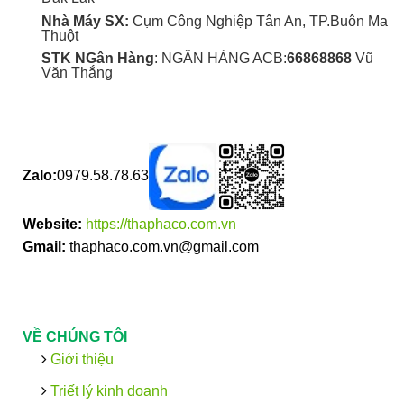
Nhà Máy SX:
Cụm Công Nghiệp Tân An, TP.Buôn Ma
Thuột
STK NGân Hàng
: NGÂN HÀNG ACB:
66868868
Vũ
Văn Thắng
Zalo:
0979.58.78.63
Website:
https://thaphaco.com.vn
Gmail:
thaphaco.com.vn@gmail.com
VỀ CHÚNG TÔI
Giới thiệu
Triết lý kinh doanh