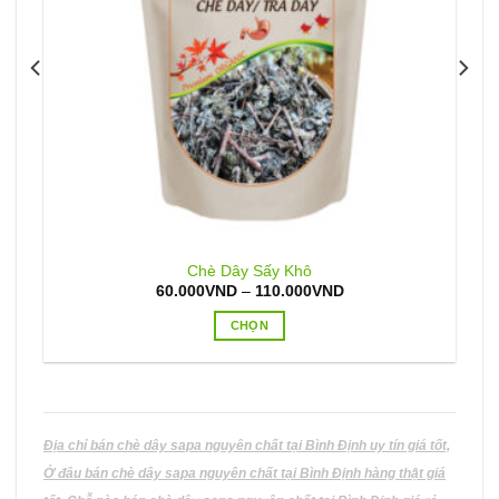
Chè Dây Sấy Khô
Khoảng
60.000
VND
–
110.000
VND
giá:
từ
CHỌN
60.000VND
đến
Sản
110.000VND
phẩm
này
có
nhiều
Địa chỉ bán chè dây sapa nguyên chất tại Bình Định uy tín giá tốt,
biến
Ở đâu bán chè dây sapa nguyên chất tại Bình Định hàng thật giá
thể.