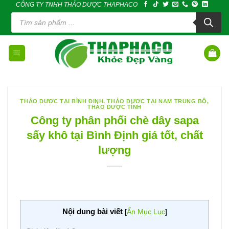
CÔNG TY TNHH THẢO DƯỢC THAPHACO
Skip
Tìm
to
kiếm
sản
content
phẩm
THẢO DƯỢC TẠI BÌNH ĐỊNH
,
THẢO DƯỢC TẠI NAM TRUNG BỘ
,
THẢO DƯỢC TỈNH
Công ty phân phối chè dây sapa
sấy khô tại Bình Định giá tốt, chất
lượng
Nội dung bài viết
[
Ẩn Mục Lục
]