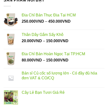
SẢN PHẨM NỖI BẬT
Địa Chỉ Bán Thục Địa Tại HCM
Khoảng
250.000
VND
–
450.000
VND
giá:
từ
Thân Dây Gắm Sấy Khô
250.000VND
Khoảng
20.000
VND
–
150.000
VND
đến
giá:
450.000VND
từ
Địa Chỉ Bán Hoàn Ngọc Tại TP.HCM
20.000VND
Khoảng
80.000
VND
–
150.000
VND
đến
giá:
150.000VND
từ
Bán sỉ Củ cốc số lượng lớn - Có đầy đủ hóa
80.000VND
đơn VAT & CO/CQ
đến
150.000VND
Cây Lẻ Bạn Tươi Giá Rẻ