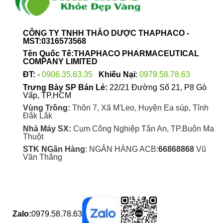
CÔNG TY TNHH THẢO DƯỢC THAPHACO -
MST:0316573568
Tên Quốc Tế:THAPHACO PHARMACEUTICAL
COMPANY LIMITED
ĐT:
-
0906.35.63.35
Khiếu Nại
:
0979.58.78.63
Trưng Bày SP Bán Lẻ:
22/21 Đường Số 21, P8 Gò
Vấp, TP.HCM
Vùng Trồng:
Thôn 7, Xã M'Leo, Huyện Ea súp, Tỉnh
Đắk Lắk
Nhà Máy SX:
Cụm Công Nghiệp Tân An, TP.Buôn Ma
Thuột
STK NGân Hàng
: NGÂN HÀNG ACB:
66868868
Vũ
Văn Thắng
Zalo:
0979.58.78.63