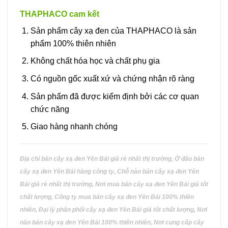
này
THAPHACO cam kết
có
nhiều
Sản phẩm cây xạ đen của THAPHACO là sản
biến
phẩm 100% thiên nhiên
thể.
Không chất hóa học và chất phụ gia
Các
tùy
Có nguồn gốc xuất xứ và chứng nhận rõ ràng
chọn
có
Sản phẩm đã được kiểm định bởi các cơ quan
thể
chức năng
được
Giao hàng nhanh chóng
chọn
trên
trang
sản
Địa chỉ bán cây xạ đen Yên Bái giá rẻ nhất thị trường, Ở đâu bán
phẩm
cây xạ đen Yên Bái hàng công ty, Chỗ nào bán cây xạ đen Yên
Bái giá rẻ nhất thị trường, Nơi mua bán cây xạ đen Yên Bái giá tốt
chất lượng, Công ty mua bán cây xạ đen Yên Bái 100% thiên
nhiên, Đại lý phân phối cây xạ đen Yên Bái giá tốt chất lượng, Nơi
nào bán cây xạ đen Yên Bái 100% thiên nhiên, Nơi cung cấp cây