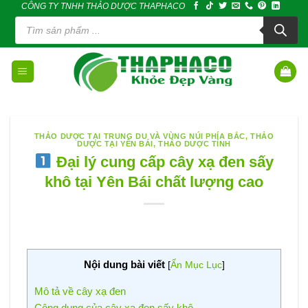
CÔNG TY TNHH THẢO DƯỢC THAPHACO
Skip
Tìm
to
kiếm
sản
content
phẩm
THẢO DƯỢC TẠI TRUNG DU VÀ VÙNG NÚI PHÍA BẮC
,
THẢO
DƯỢC TẠI YÊN BÁI
,
THẢO DƯỢC TỈNH
Đại lý cung cấp cây xạ đen sấy
khô tại Yên Bái chất lượng cao
Nội dung bài viết
[
Ẩn Mục Lục
]
Mô tả về cây xạ đen
Công dụng của cây xạ đen sấy khô