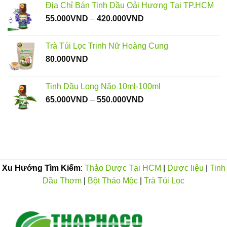
Địa Chỉ Bán Tinh Dầu Oải Hương Tại TP.HCM
Khoảng
55.000
VND
–
420.000
VND
giá:
từ
Trà Túi Lọc Trinh Nữ Hoàng Cung
55.000VND
80.000
VND
đến
420.000VND
Tinh Dầu Long Não 10ml-100ml
Khoảng
65.000
VND
–
550.000
VND
giá:
từ
65.000VND
đến
550.000VND
Xu Hướng Tìm Kiếm
:
Thảo Dược Tại HCM
|
Dược liệu
|
Tinh
Dầu Thơm
|
Bột Thảo Mộc
|
Trà Túi Lọc