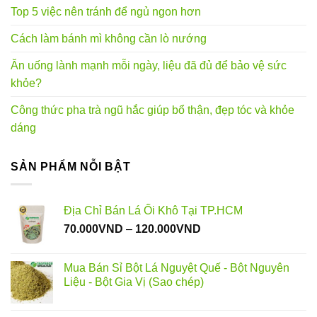
Top 5 việc nên tránh để ngủ ngon hơn
Cách làm bánh mì không cần lò nướng
Ăn uống lành mạnh mỗi ngày, liệu đã đủ để bảo vệ sức
khỏe?
Công thức pha trà ngũ hắc giúp bổ thận, đẹp tóc và khỏe
dáng
SẢN PHẨM NỖI BẬT
Địa Chỉ Bán Lá Ổi Khô Tại TP.HCM
Khoảng
70.000
VND
–
120.000
VND
giá:
từ
Mua Bán Sỉ Bột Lá Nguyệt Quế - Bột Nguyên
70.000VND
Liệu - Bột Gia Vị (Sao chép)
đến
120.000VND