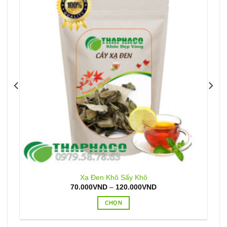
Xạ Đen Khô Sấy Khô
Khoảng
70.000
VND
–
120.000
VND
giá:
từ
CHỌN
70.000VND
đến
Sản
120.000VND
phẩm