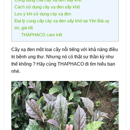
Cách sử dụng cây xạ đen sấy khô
Lưu ý khi sử dụng cây xạ đen
Đại lý cung cấp cây xạ đen sấy khô tại Yên Bái uy
tín, giá tốt
THAPHACO cam kết
Cây xạ đen một loại cây nỗi tiếng với khả năng điều
trị bệnh ung thư. Nhưng nó có thật sự thần kỳ như
thế không ? Hãy cùng THAPHACO đi tìm hiểu bạn
nhé.