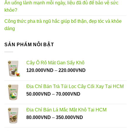
Ăn uống lành mạnh mỗi ngày, liệu đã đủ để bảo vệ sức
khỏe?
Công thức pha trà ngũ hắc giúp bổ thận, đẹp tóc và khỏe
dáng
SẢN PHẨM NỖI BẬT
Cây Ô Rô Mát Gan Sấy Khô
Khoảng
120.000
VND
–
220.000
VND
giá:
từ
Địa Chỉ Bán Trà Túi Lọc Cây Cối Xay Tại HCM
120.000VND
Khoảng
50.000
VND
–
70.000
VND
đến
giá:
220.000VND
từ
Địa Chỉ Bán Lá Mắc Mật Khô Tại HCM
50.000VND
Khoảng
80.000
VND
–
350.000
VND
đến
giá:
70.000VND
từ