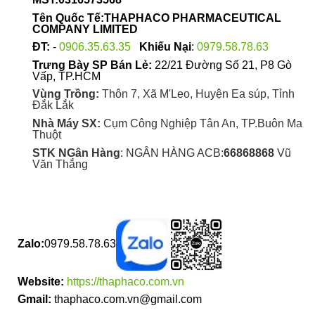
Tên Quốc Tế:THAPHACO PHARMACEUTICAL
COMPANY LIMITED
ĐT:
-
0906.35.63.35
Khiếu Nại
:
0979.58.78.63
Trưng Bày SP Bán Lẻ:
22/21 Đường Số 21, P8 Gò
Vấp, TP.HCM
Vùng Trồng:
Thôn 7, Xã M'Leo, Huyện Ea súp, Tỉnh
Đắk Lắk
Nhà Máy SX:
Cụm Công Nghiệp Tân An, TP.Buôn Ma
Thuột
STK NGân Hàng
: NGÂN HÀNG ACB:
66868868
Vũ
Văn Thắng
Zalo:
0979.58.78.63
Website:
https://thaphaco.com.vn
Gmail:
thaphaco.com.vn@gmail.com