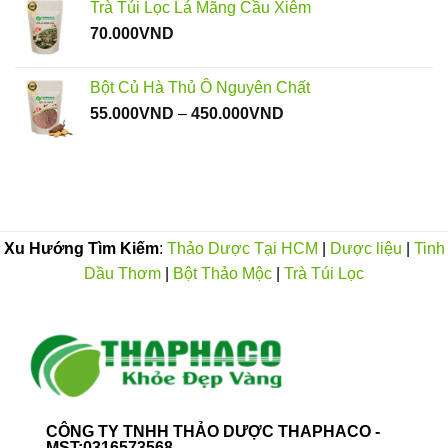
Trà Túi Lọc Lá Mãng Cầu Xiêm
80.000VND
70.000
VND
đến
350.000VND
Bột Củ Hà Thủ Ô Nguyên Chất
Khoảng
55.000
VND
–
450.000
VND
giá:
từ
55.000VND
đến
450.000VND
Xu Hướng Tìm Kiếm
:
Thảo Dược Tại HCM
|
Dược liệu
|
Tinh
Dầu Thơm
|
Bột Thảo Mộc
|
Trà Túi Lọc
CÔNG TY TNHH THẢO DƯỢC THAPHACO -
MST:0316573568