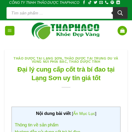
CÔNG TY TNHH THẢO DƯỢC THAPHACO
Skip
Tìm
to
kiếm
sản
content
phẩm
THẢO DƯỢC TẠI LẠNG SƠN
,
THẢO DƯỢC TẠI TRUNG DU VÀ
VÙNG NÚI PHÍA BẮC
,
THẢO DƯỢC TỈNH
Đại lý cung cấp cốt trà bí đao tại
Lạng Sơn uy tín giá tốt
Nội dung bài viết
[
Ẩn Mục Lục
]
Thông tin về sản phẩm
Hướng dẫn sử dụng cốt trà bí đao