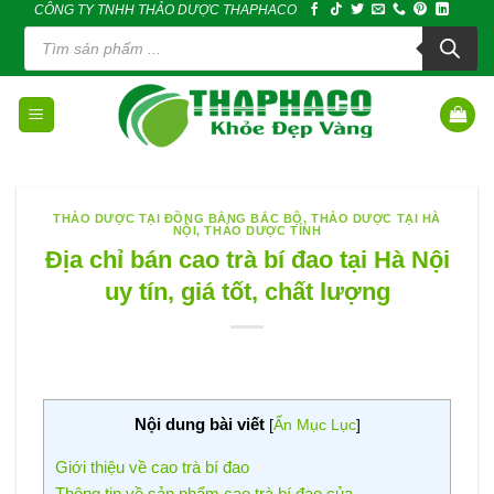
CÔNG TY TNHH THẢO DƯỢC THAPHACO
Skip
Tìm
to
kiếm
sản
content
phẩm
THẢO DƯỢC TẠI ĐỒNG BẰNG BẮC BỘ
,
THẢO DƯỢC TẠI HÀ
NỘI
,
THẢO DƯỢC TỈNH
Địa chỉ bán cao trà bí đao tại Hà Nội
uy tín, giá tốt, chất lượng
Nội dung bài viết
[
Ẩn Mục Lục
]
Giới thiệu về cao trà bí đao
Thông tin về sản phẩm cao trà bí đao của