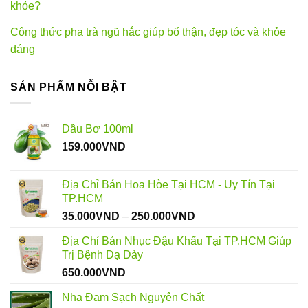
khỏe?
Công thức pha trà ngũ hắc giúp bổ thận, đẹp tóc và khỏe
dáng
SẢN PHẨM NỖI BẬT
Dầu Bơ 100ml
159.000
VND
Địa Chỉ Bán Hoa Hòe Tại HCM - Uy Tín Tại
TP.HCM
Khoảng
35.000
VND
–
250.000
VND
giá:
Địa Chỉ Bán Nhục Đậu Khấu Tại TP.HCM Giúp
từ
Trị Bệnh Dạ Dày
35.000VND
650.000
VND
đến
250.000VND
Nha Đam Sạch Nguyên Chất