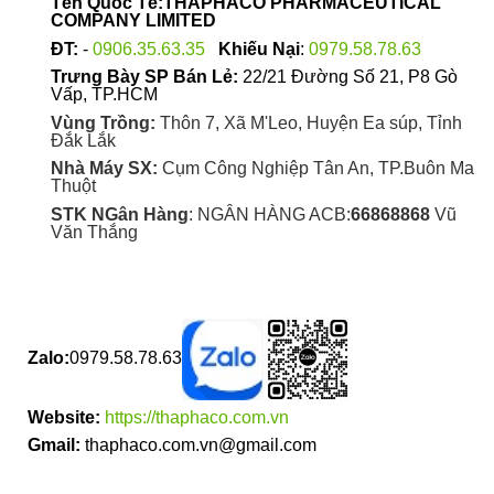
Tên Quốc Tế:THAPHACO PHARMACEUTICAL
COMPANY LIMITED
ĐT:
-
0906.35.63.35
Khiếu Nại
:
0979.58.78.63
Trưng Bày SP Bán Lẻ:
22/21 Đường Số 21, P8 Gò
Vấp, TP.HCM
Vùng Trồng:
Thôn 7, Xã M'Leo, Huyện Ea súp, Tỉnh
Đắk Lắk
Nhà Máy SX:
Cụm Công Nghiệp Tân An, TP.Buôn Ma
Thuột
STK NGân Hàng
: NGÂN HÀNG ACB:
66868868
Vũ
Văn Thắng
Zalo:
0979.58.78.63
Website:
https://thaphaco.com.vn
Gmail:
thaphaco.com.vn@gmail.com