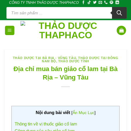
CÔNG TY TNHH THẢO DƯỢC THAPHACO
Skip
Tìm
to
kiếm
sản
content
phẩm
THẢO DƯỢC TẠI BÀ RỊA - VŨNG TÀU
,
THẢO DƯỢC TẠI ĐÔNG
NAM BỘ
,
THẢO DƯỢC TỈNH
Địa chỉ mua bán giảo cổ lam tại Bà
Rịa – Vũng Tàu
Nội dung bài viết
[
Ẩn Mục Lục
]
Thông tin về vị thuốc giảo cổ lam
Công dụng của cây giảo cổ lam