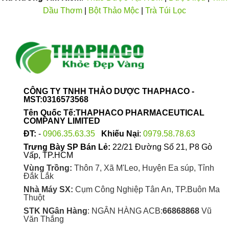
Dầu Thơm
|
Bột Thảo Mộc
|
Trà Túi Lọc
CÔNG TY TNHH THẢO DƯỢC THAPHACO -
MST:0316573568
Tên Quốc Tế:THAPHACO PHARMACEUTICAL
COMPANY LIMITED
ĐT:
-
0906.35.63.35
Khiếu Nại
:
0979.58.78.63
Trưng Bày SP Bán Lẻ:
22/21 Đường Số 21, P8 Gò
Vấp, TP.HCM
Vùng Trồng:
Thôn 7, Xã M'Leo, Huyện Ea súp, Tỉnh
Đắk Lắk
Nhà Máy SX:
Cụm Công Nghiệp Tân An, TP.Buôn Ma
Thuột
STK NGân Hàng
: NGÂN HÀNG ACB:
66868868
Vũ
Văn Thắng