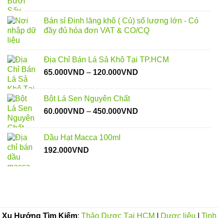
Bán sỉ Đinh lăng khô ( Củ) số lượng lớn - Có
đầy đủ hóa đơn VAT & CO/CQ
Địa Chỉ Bán Lá Sả Khô Tại TP.HCM
Khoảng
65.000
VND
–
120.000
VND
giá:
từ
Bột Lá Sen Nguyên Chất
65.000VND
Khoảng
60.000
VND
–
450.000
VND
đến
giá:
120.000VND
từ
Dầu Hạt Macca 100ml
60.000VND
192.000
VND
đến
450.000VND
Xu Hướng Tìm Kiếm
:
Thảo Dược Tại HCM
|
Dược liệu
|
Tinh