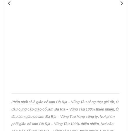
nhiều
biến
thể.
Các
tùy
chọn
có
thể
được
chọn
trên
trang
sản
phẩm
Phân phối sỉ lẻ giảo cổ lam Bà Rịa – Vũng Tàu hàng thật giá tốt, Ở
đâu cung cấp giảo cổ lam Bà Rịa – Vũng Tàu 100% thiên nhiên, Ở
đâu bán giảo cổ lam Bà Rịa – Vũng Tàu hàng công ty, Nơi phân
phối giảo cổ lam Bà Rịa – Vũng Tàu 100% thiên nhiên, Nơi nào