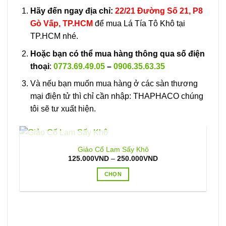
Hãy đến ngay địa chỉ:
22/21 Đường Số 21, P8
Gò Vấp, TP.HCM
để mua Lá Tía Tô Khô tại
TP.HCM nhé.
Hoặc bạn có thể mua hàng thông qua số điện
thoại
:
0773.69.49.05
–
0906.35.63.35
Và nếu bạn muốn mua hàng ở các sàn thương
mại điện tử thì chỉ cần nhập: THAPHACO chúng
tôi sẽ tư xuất hiện.
HẾT HÀNG
Giảo Cổ Lam Sấy Khô
Khoảng
125.000
VND
–
250.000
VND
giá:
từ
CHỌN
125.000VND
đến
Sản
250.000VND
phẩm
này
có