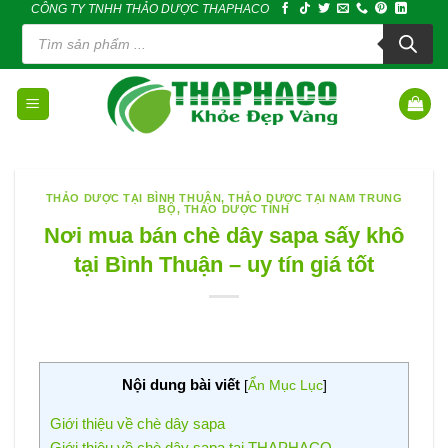
CÔNG TY TNHH THẢO DƯỢC THAPHACO
Skip
Tìm
to
kiếm
sản
content
phẩm
THẢO DƯỢC TẠI BÌNH THUẬN
,
THẢO DƯỢC TẠI NAM TRUNG
BỘ
,
THẢO DƯỢC TỈNH
Nơi mua bán chè dây sapa sấy khô
tại Bình Thuận – uy tín giá tốt
Nội dung bài viết
[
Ẩn Mục Lục
]
Giới thiệu về chè dây sapa
Giới thiệu về chè dây sapa tại THAPHACO