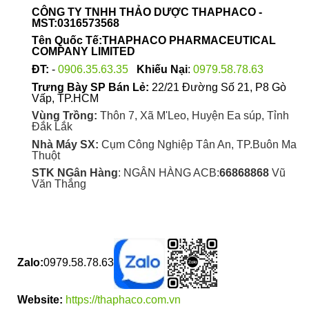
CÔNG TY TNHH THẢO DƯỢC THAPHACO -
MST:0316573568
Tên Quốc Tế:THAPHACO PHARMACEUTICAL
COMPANY LIMITED
ĐT:
-
0906.35.63.35
Khiếu Nại
:
0979.58.78.63
Trưng Bày SP Bán Lẻ:
22/21 Đường Số 21, P8 Gò
Vấp, TP.HCM
Vùng Trồng:
Thôn 7, Xã M'Leo, Huyện Ea súp, Tỉnh
Đắk Lắk
Nhà Máy SX:
Cụm Công Nghiệp Tân An, TP.Buôn Ma
Thuột
STK NGân Hàng
: NGÂN HÀNG ACB:
66868868
Vũ
Văn Thắng
Zalo:
0979.58.78.63
Website:
https://thaphaco.com.vn