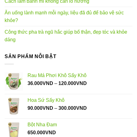
Cách làm bánh mì không cần lò nướng
Ăn uống lành mạnh mỗi ngày, liệu đã đủ để bảo vệ sức
khỏe?
Công thức pha trà ngũ hắc giúp bổ thận, đẹp tóc và khỏe
dáng
SẢN PHẨM NỖI BẬT
Rau Má Phơi Khô Sấy Khô
Khoảng
36.000
VND
–
120.000
VND
giá:
từ
Hoa Sứ Sấy Khô
36.000VND
Khoảng
90.000
VND
–
300.000
VND
đến
giá:
120.000VND
từ
Bột Nha Đam
90.000VND
650.000
VND
đến