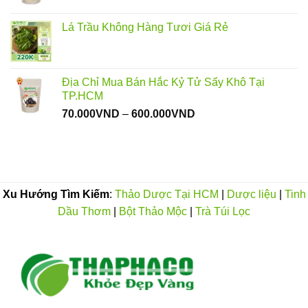
300.000VND
Lá Trầu Không Hàng Tươi Giá Rẻ
Địa Chỉ Mua Bán Hắc Kỷ Tử Sấy Khô Tại
TP.HCM
Khoảng
70.000
VND
–
600.000
VND
giá:
từ
70.000VND
đến
600.000VND
Xu Hướng Tìm Kiếm
:
Thảo Dược Tại HCM
|
Dược liệu
|
Tinh
Dầu Thơm
|
Bột Thảo Mộc
|
Trà Túi Lọc