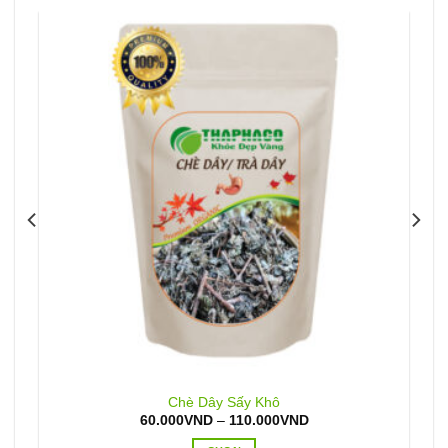
Chè Dây Sấy Khô
Khoảng
60.000
VND
–
110.000
VND
giá:
từ