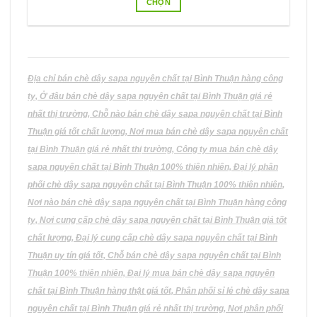
CHỌN
60.000VND
đến
Sản
110.000VND
phẩm
này
có
nhiều
Địa chỉ bán chè dây sapa nguyên chất tại Bình Thuận hàng công
biến
ty, Ở đâu bán chè dây sapa nguyên chất tại Bình Thuận giá rẻ
thể.
nhất thị trường, Chỗ nào bán chè dây sapa nguyên chất tại Bình
Các
Thuận giá tốt chất lượng, Nơi mua bán chè dây sapa nguyên chất
tùy
tại Bình Thuận giá rẻ nhất thị trường, Công ty mua bán chè dây
chọn
có
sapa nguyên chất tại Bình Thuận 100% thiên nhiên, Đại lý phân
thể
phối chè dây sapa nguyên chất tại Bình Thuận 100% thiên nhiên,
được
Nơi nào bán chè dây sapa nguyên chất tại Bình Thuận hàng công
chọn
ty, Nơi cung cấp chè dây sapa nguyên chất tại Bình Thuận giá tốt
trên
chất lượng, Đại lý cung cấp chè dây sapa nguyên chất tại Bình
trang
Thuận uy tín giá tốt, Chỗ bán chè dây sapa nguyên chất tại Bình
sản
phẩm
Thuận 100% thiên nhiên, Đại lý mua bán chè dây sapa nguyên
chất tại Bình Thuận hàng thật giá tốt, Phân phối sỉ lẻ chè dây sapa
nguyên chất tại Bình Thuận giá rẻ nhất thị trường, Nơi phân phối