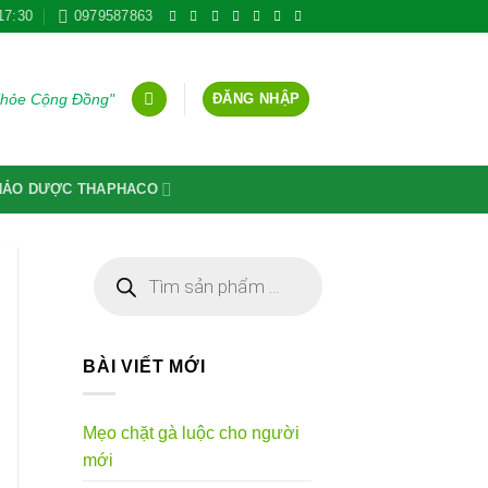
17:30
0979587863
ĐĂNG NHẬP
Khỏe Cộng Đồng"
THẢO DƯỢC THAPHACO
Tìm
kiếm
sản
phẩm
BÀI VIẾT MỚI
Mẹo chặt gà luộc cho người
mới