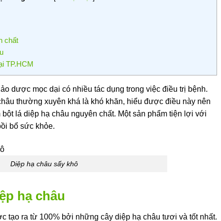
n chất
âu
tại TP.HCM
ảo dược mọc dại có nhiều tác dụng trong việc điều trị bệnh.
 châu thường xuyên khá là khó khăn, hiểu được điều này nên
t lá diệp hạ châu nguyên chất. Một sản phẩm tiện lợi với
 bồi bổ sức khỏe.
Diệp hạ châu sấy khô
iệp hạ châu
c tạo ra từ 100% bởi những cây diệp hạ châu tươi và tốt nhất.