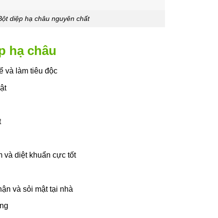
Bột diệp hạ châu nguyên chất
p hạ châu
ể và làm tiêu độc
ật
t
 và diệt khuẩn cực tốt
hận và sỏi mật tại nhà
ờng