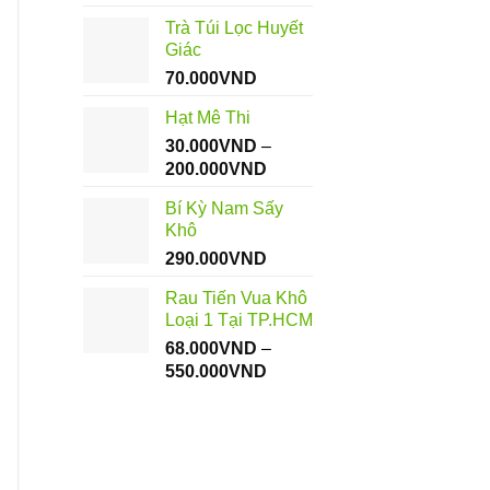
Trà Túi Lọc Huyết
Giác
70.000
VND
Hạt Mê Thi
30.000
VND
–
Khoảng
200.000
VND
giá:
Bí Kỳ Nam Sấy
từ
Khô
30.000VND
290.000
VND
đến
200.000VND
Rau Tiến Vua Khô
Loại 1 Tại TP.HCM
68.000
VND
–
Khoảng
550.000
VND
giá:
từ
68.000VND
đến
550.000VND