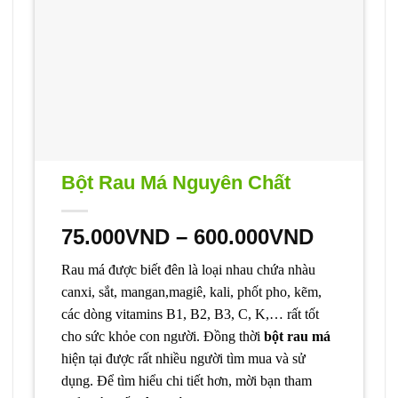
Bột Rau Má Nguyên Chất
Khoảng
75.000
VND
–
600.000
VND
giá:
Rau má được biết đên là loại nhau chứa nhàu
từ
canxi, sắt, mangan,magiê, kali, phốt pho, kẽm,
75.000V
các dòng vitamins B1, B2, B3, C, K,… rất tốt
đến
cho sức khỏe con người. Đồng thời
bột rau má
600.000
hiện tại được rất nhiều người tìm mua và sử
dụng. Để tìm hiểu chi tiết hơn, mời bạn tham