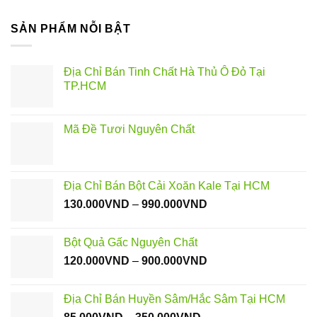
SẢN PHẨM NỖI BẬT
Địa Chỉ Bán Tinh Chất Hà Thủ Ô Đỏ Tại
TP.HCM
Mã Đề Tươi Nguyên Chất
Địa Chỉ Bán Bột Cải Xoăn Kale Tại HCM
Khoảng
130.000
VND
–
990.000
VND
giá:
từ
Bột Quả Gấc Nguyên Chất
130.000VND
Khoảng
120.000
VND
–
900.000
VND
đến
giá:
990.000VND
từ
Địa Chỉ Bán Huyền Sâm/Hắc Sâm Tại HCM
120.000VND
Khoảng