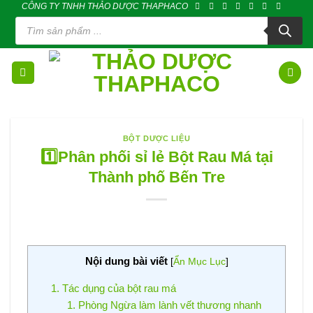
CÔNG TY TNHH THẢO DƯỢC THAPHACO
Skip
Tìm
to
kiếm
sản
content
phẩm
BỘT DƯỢC LIỆU
1️⃣Phân phối sỉ lẻ Bột Rau Má tại
Thành phố Bến Tre
Nội dung bài viết
[
Ẩn Mục Lục
]
1. Tác dụng của bột rau má
1. Phòng Ngừa làm lành vết thương nhanh