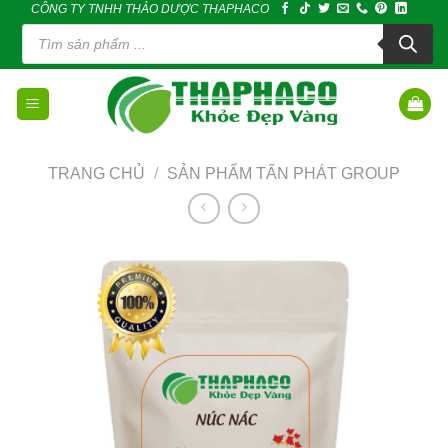
CÔNG TY TNHH THẢO DƯỢC THAPHACO
Skip
Tìm
to
kiếm
sản
content
phẩm
TRANG CHỦ
/
SẢN PHẨM TẤN PHÁT GROUP