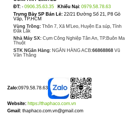
sản
sản
ĐT:
-
0906.35.63.35
Khiếu Nại
:
0979.58.78.63
phẩm
phẩm
Trưng Bày SP Bán Lẻ:
22/21 Đường Số 21, P8 Gò
Vấp, TP.HCM
Vùng Trồng:
Thôn 7, Xã M'Leo, Huyện Ea súp, Tỉnh
Đắk Lắk
Nhà Máy SX:
Cụm Công Nghiệp Tân An, TP.Buôn Ma
Thuột
STK NGân Hàng
: NGÂN HÀNG ACB:
66868868
Vũ
Văn Thắng
Zalo:
0979.58.78.63
Website:
https://thaphaco.com.vn
Gmail:
thaphaco.com.vn@gmail.com