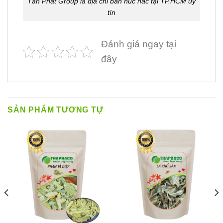
Tấn Phát Group là địa chỉ bán núc nác tại TP.HCM uy
tín
Đánh giá ngay tại
đây
SẢN PHẨM TƯƠNG TỰ