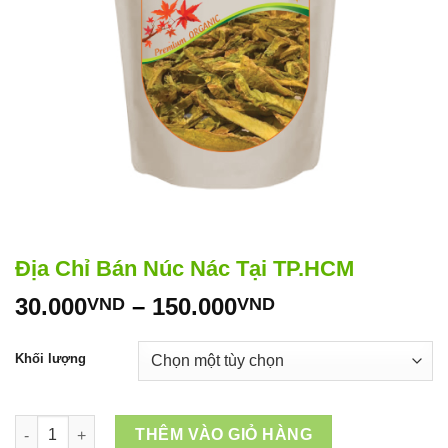
Địa Chỉ Bán Núc Nác Tại TP.HCM
Khoảng
30.000
–
150.000
VND
VND
giá:
từ
Khối lượng
30.000VND
đến
150.000VND
Địa Chỉ Bán Núc Nác Tại TP.HCM số lượng
THÊM VÀO GIỎ HÀNG