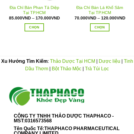
Địa Chỉ Bán Phan Tả Diệp
Địa Chỉ Bán Lá Khổ Sâm
Tại TP.HCM
Tại TP.HCM
oảng
Khoảng
Kho
85.000
VND
–
170.000
VND
70.000
VND
–
120.000
VND
:
giá:
giá:
từ
từ
CHỌN
CHỌN
.000VND
85.000VND
70.
n
đến
đến
Sản
Sản
0.000VND
170.000VND
120
phẩm
phẩm
này
này
có
có
nhiều
nhiều
Xu Hướng Tìm Kiếm
:
Thảo Dược Tại HCM
|
Dược liệu
|
Tinh
biến
biến
Dầu Thơm
|
Bột Thảo Mộc
|
Trà Túi Lọc
thể.
thể.
Các
Các
tùy
tùy
chọn
chọn
có
có
thể
thể
được
được
CÔNG TY TNHH THẢO DƯỢC THAPHACO -
chọn
chọn
MST:0316573568
trên
trên
Tên Quốc Tế:THAPHACO PHARMACEUTICAL
trang
trang
COMPANY LIMITED