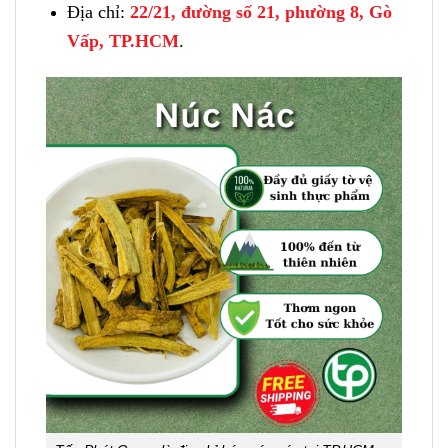
Địa chỉ:
22/21, đường số 21, phường 8, Gò
Vấp, TP.HCM
.